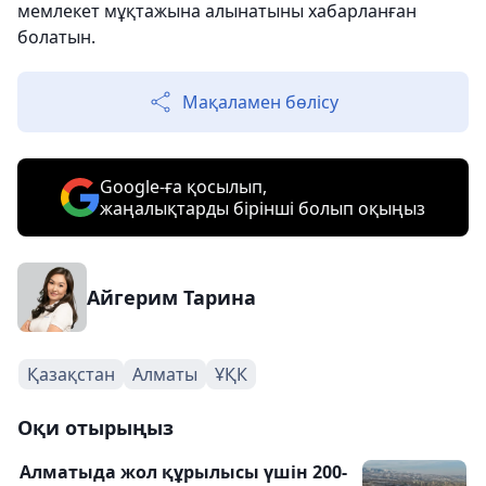
мемлекет мұқтажына алынатыны хабарланған
болатын.
Мақаламен бөлісу
Google-ға қосылып,
жаңалықтарды бірінші болып оқыңыз
Айгерим Тарина
Қазақстан
Алматы
ҰҚК
Оқи отырыңыз
Алматыда жол құрылысы үшін 200-