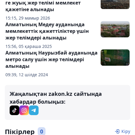
ге жуық жер телімі мемлекет
қажетіне алынады
15:15, 29 мамыр 2026
Алматының Медеу ауданында
мемлекеттік қажеттіліктер үшін
жер телімдері алынады
15:56, 05 қараша 2025
Алматының Наурызбай ауданында
метро салу үшін жер телімдері
алынады
09:39, 12 шілде 2024
Жаңалықтан zakon.kz сайтында
хабардар болыңыз:
Пікірлер
0
Кіру