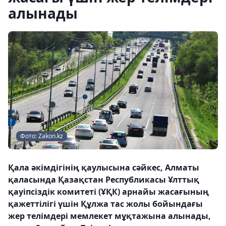
алынады
Фото: Zakon.kz
Қала әкімдігінің қаулысына сәйкес, Алматы
қаласында Қазақстан Республикасы Ұлттық
қауіпсіздік комитеті (ҰҚК) арнайы жасағының
қажеттілігі үшін Құлжа тас жолы бойындағы
жер телімдері мемлекет мұқтажына алынады,