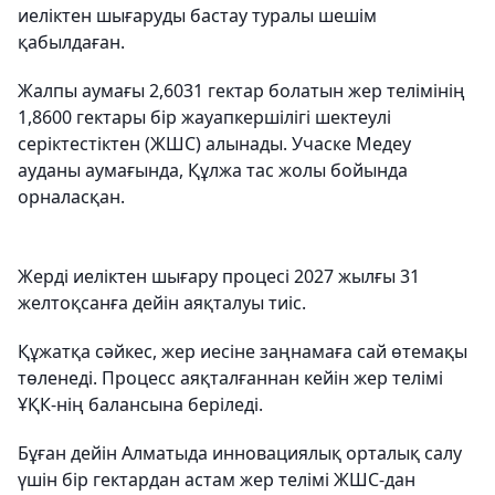
иеліктен шығаруды бастау туралы шешім
қабылдаған.
Жалпы аумағы 2,6031 гектар болатын жер телімінің
1,8600 гектары бір жауапкершілігі шектеулі
серіктестіктен (ЖШС) алынады. Учаске Медеу
ауданы аумағында, Құлжа тас жолы бойында
орналасқан.
Жерді иеліктен шығару процесі 2027 жылғы 31
желтоқсанға дейін аяқталуы тиіс.
Құжатқа сәйкес, жер иесіне заңнамаға сай өтемақы
төленеді. Процесс аяқталғаннан кейін жер телімі
ҰҚК-нің балансына беріледі.
Бұған дейін Алматыда инновациялық орталық салу
үшін бір гектардан астам жер телімі ЖШС-дан