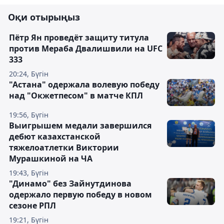
Оқи отырыңыз
Пётр Ян проведёт защиту титула
против Мераба Двалишвили на UFC
333
20:24, Бүгін
"Астана" одержала волевую победу
над "Окжетпесом" в матче КПЛ
19:56, Бүгін
Выигрышем медали завершился
дебют казахстанской
тяжелоатлетки Виктории
Мурашкиной на ЧА
19:43, Бүгін
"Динамо" без Зайнутдинова
одержало первую победу в новом
сезоне РПЛ
19:21, Бүгін