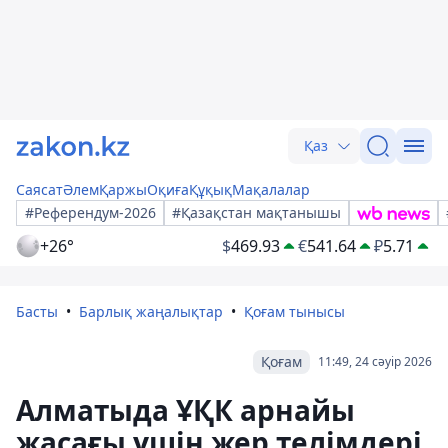
Қаз
Саясат
Әлем
Қаржы
Оқиға
Құқық
Мақалалар
#Референдум-2026
#Қазақстан мақтанышы
+26°
$
469.93
€
541.64
₽
5.71
Басты
Барлық жаңалықтар
Қоғам тынысы
Қоғам
11:49, 24 сәуір 2026
Алматыда ҰҚК арнайы
жасағы үшін жер телімдері