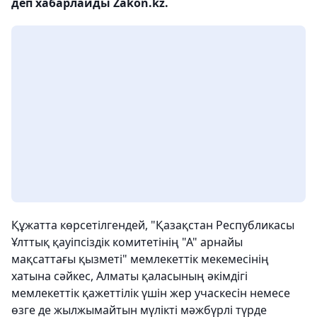
деп хабарлайды Zakon.kz.
Құжатта көрсетілгендей, "Қазақстан Республикасы
Ұлттық қауіпсіздік комитетінің "А" арнайы
мақсаттағы қызметі" мемлекеттік мекемесінің
хатына сәйкес, Алматы қаласының әкімдігі
мемлекеттік қажеттілік үшін жер учаскесін немесе
өзге де жылжымайтын мүлікті мәжбүрлі түрде