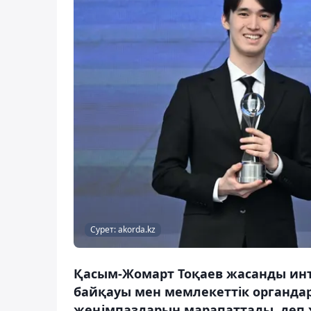
Сурет: akorda.kz
Қасым-Жомарт Тоқаев жасанды инте
байқауы мен мемлекеттік органда
жеңімпаздарын марапаттады, деп х