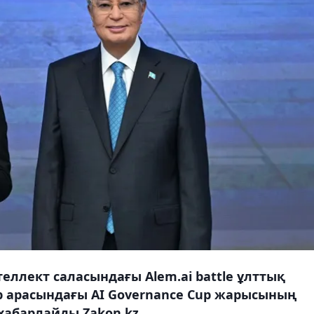
ллект саласындағы Alem.ai battle ұлттық
р арасындағы AI Governance Cup жарысының
абарлайды Zakon.kz.