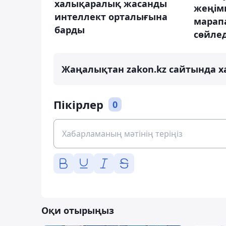
халықаралық жасанды
жеңім
интеллект орталығына
марапа
барды
сөйлед
Жаңалықтан zakon.kz сайтында х
Пікірлер
0
Оқи отырыңыз