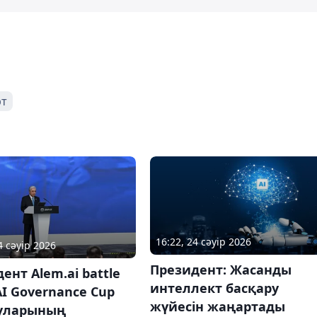
рт
16:22, 24 сәуір 2026
4 сәуір 2026
Президент: Жасанды
ент Alem.ai battle
интеллект басқару
I Governance Cup
жүйесін жаңартады
уларының