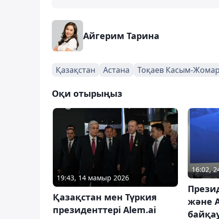
Айгерим Тарина
Қазақстан
Астана
Тоқаев Касым-Жома
Оқи отырыңыз
16:02, 2
19:43, 14 мамыр 2026
Презид
Қазақстан мен Түркия
және A
президенттері Alem.ai
байқа