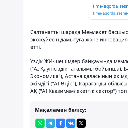
Салтанатты шарада Мемлекет басшыс
экожүйесін дамытуға және инновациял
өтті.
Үздік ЖИ-шешімдер байқауында мемлек
("AI Қауіпсіздік" аталымы бойынша), Бә
Экономика"), Астана қаласының әкімді
әкімдігі ("AI Өңір"), Қарағанды облыс
АҚ ("AI Квазимемлекеттік сектор") то
Мақаламен бөлісу: