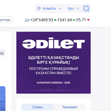
Алматы
Қаз
+24°
$
469.93
€
541.64
₽
5.71
алтері
ам
Соңғы
Танымал