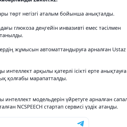
ары төрт негізгі аталым бойынша анықталды.
дағы глюкоза деңгейін инвазивті емес тәсілмен
 танылды.
дердің жұмысын автоматтандыруға арналған Ustaz 
 интеллект арқылы қатерлі ісікті ерте анықтауға
лық қолғабы марапатталды.
ды интеллект модельдерін үйретуге арналған сапа
алған NCSPEECH стартап сервисі үздік атанды.