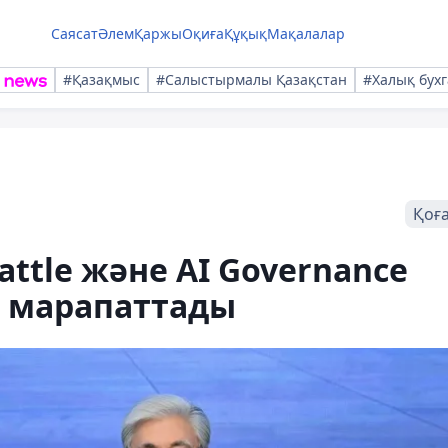
Саясат
Әлем
Қаржы
Оқиға
Құқық
Мақалалар
#Қазақмыс
#Салыстырмалы Қазақстан
#Халық бухг
Қоғ
attle және AI Governance
 марапаттады