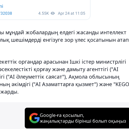
ы мұндай жобалардың елдегі жасанды интеллект
ық шешімдерді енгізуге зор үлес қосатынын атап
еттік органдар арасынан Ішкі істер министрлігі
секелестікті қорғау және дамыту агенттігі ("AI
гі ("AI Әлеуметтік саясат"), Ақмола облысының
ының әкімдігі ("AI Азаматтарға қызмет") және "KEG
п жарды.
Google-ға қосылып,
жаңалықтарды бірінші болып оқыңыз