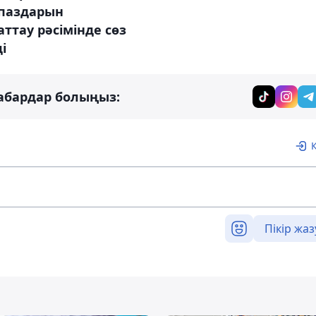
паздарын
ттау рәсімінде сөз
і
абардар болыңыз:
Пікір жаз