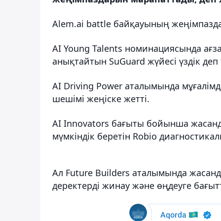
Alem.ai battle байқауының жеңімпазд
AI Young Talents номинациясында ағза
анықтайтын SuGuard жүйесі үздік деп
AI Driving Power аталымында мұғалім
шешімі жеңіске жетті.
AI Innovators бағыты бойынша жасанды
мүмкіндік беретін Robio диагностика
Ал Future Builders аталымында жасан
деректерді жинау және өңдеуге бағытт