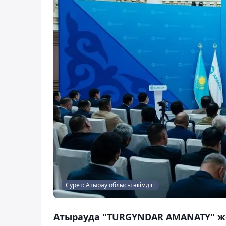
Сурет: Атырау облысы әкімдігі
Атырауда "TURGYNDAR AMANATY" ж