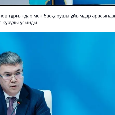
ов тұрғындар мен басқарушы ұйымдар арасында
 құруды ұсынды.