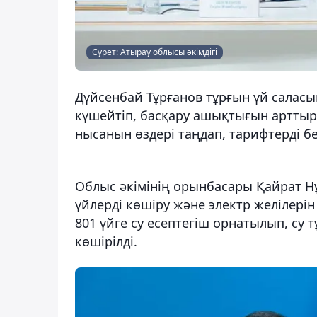
Сурет: Атырау облысы әкімдігі
Дүйсенбай Тұрғанов тұрғын үй саласы
күшейтіп, басқару ашықтығын арттыру
нысанын өздері таңдап, тарифтерді б
Облыс әкімінің орынбасары Қайрат Нұ
үйлерді көшіру және электр желілерін
801 үйге су есептегіш орнатылып, су 
көшірілді.