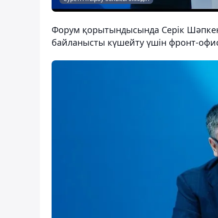
Форум қорытындысында Серік Шәпкен
байланысты күшейту үшін фронт-офис