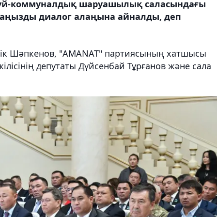
ын үй-коммуналдық шаруашылық саласындағы
маңызды диалог алаңына айналды, деп
рік Шәпкенов, "AMANAT" партиясының хатшысы
лісінің депутаты Дүйсенбай Тұрғанов және сала