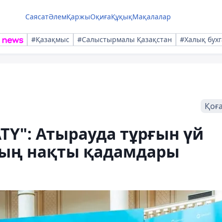
Саясат
Әлем
Қаржы
Оқиға
Құқық
Мақалалар
#Қазақмыс
#Салыстырмалы Қазақстан
#Халық бухг
Қоғ
Y": Атырауда тұрғын үй
ың нақты қадамдары