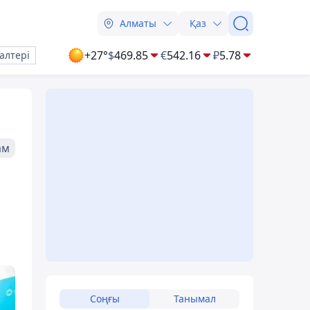
Алматы
Қаз
+27°
$
469.85
€
542.16
₽
5.78
алтері
ам
Соңғы
Танымал