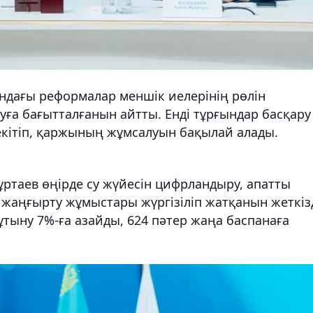
ндағы реформалар меншік иелерінің рөлін
ға бағытталғанын айтты. Енді тұрғындар басқару
екітіп, қаржының жұмсалуын бақылай алады.
ртаев өңірде су жүйесін цифрландыру, апатты
 жаңғырту жұмыстары жүргізіліп жатқанын жеткізд
тұтыну 7%-ға азайды, 624 пәтер жаңа баспанаға