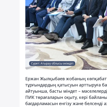
Сурет: Атырау облысы әкімдігі
Ержан Жылқыбаев жобаның көпқабатты
тұрғындардың қатысуын арттыруға бағы
айтуынша, басты міндет – мәселелер
ПИК төрағаларын оқыту, кері байлан
бағдарламасын енгізу және белсенді 