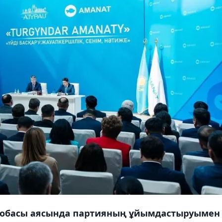
обасы аясында партияның ұйымдастыруымен