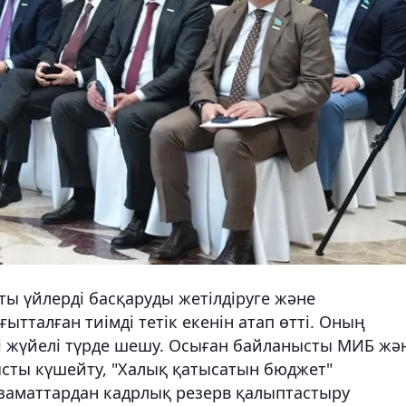
 үйлерді басқаруды жетілдіруге және
тталған тиімді тетік екенін атап өтті. Оның
ді жүйелі түрде шешу. Осыған байланысты МИБ жә
ысты күшейту, "Халық қатысатын бюджет"
азаматтардан кадрлық резерв қалыптастыру