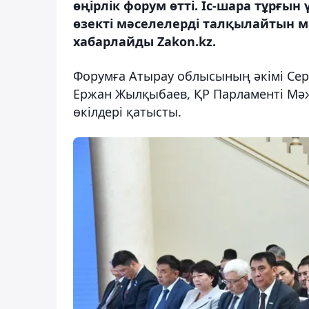
өңірлік форум өтті. Іс-шара тұрғ
өзекті мәселелерді талқылайтын 
хабарлайды Zakon.kz.
Форумға Атырау облысының әкімі Се
Ержан Жылқыбаев, ҚР Парламенті Мәжі
өкілдері қатысты.