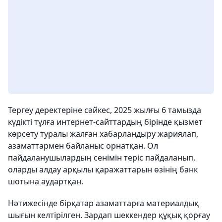
Тергеу деректеріне сәйкес, 2025 жылғы 6 тамызда
күдікті тұлға интернет-сайттардың бірінде қызмет
көрсету туралы жалған хабарландыру жариялап,
азаматтармен байланыс орнатқан. Ол
пайдаланушылардың сенімін теріс пайдаланып,
оларды алдау арқылы қаражаттарын өзінің банк
шотына аудартқан.
Нәтижесінде бірқатар азаматтарға материалдық
шығын келтірілген. Зардап шеккендер құқық қорғау