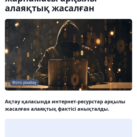
алаяқтық жасалған
Фото: pixabay
Ақтау қаласында интернет-ресурстар арқылы
жасалған алаяқтық фактісі анықталды.