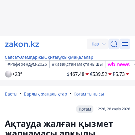
Қаз
Саясат
Әлем
Қаржы
Оқиға
Құқық
Мақалалар
#Референдум-2026
#Қазақстан мақтанышы
+23°
$
467.48
€
539.52
₽
5.73
Басты
Барлық жаңалықтар
Қоғам тынысы
Қоғам
12:26, 28 сәуір 2026
Ақтауда жалған қызмет
жарнамасы арқылы