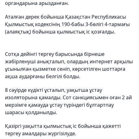
органдарына арызданған.
Аталған дерек бойынша Қазақстан Республикасы
Қылмыстық кодексінің 190-бабы 3-бөлігі 4-тармағы
(алаяқтық) бойынша қылмыстық іс қозғалды.
Сотқа дейінгі тергеу барысында бірнеше
жәбірленуші анықталып, олардың интернет арқылы
ұсынылған қызметке сеніп, көрсетілген шоттарға
ақша аударғаны белгілі болды.
8 сәуірде күдікті ұсталып, уақытша ұстау
изоляторына қамалды. Сот санкциясымен оған 2 ай
мерзімге қамауда ұстау түріндегі бұлтартпау
шарасы қолданылды.
Қазіргі уақытта қылмыстық іс бойынша қажетті
тергеу амалдары жүргізілуде.