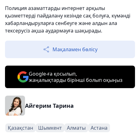
Полиция азаматтарды интернет арқылы
қызметтерді пайдалану кезінде сақ болуға, күмәнді
хабарландыруларға сенбеуге және алдын ала
тексерусіз ақша аудармауға шақырады.
Мақаламен бөлісу
Google-ға қосылып,
жаңалықтарды бірінші болып оқыңыз
Айгерим Тарина
Қазақстан
Шымкент
Алматы
Астана