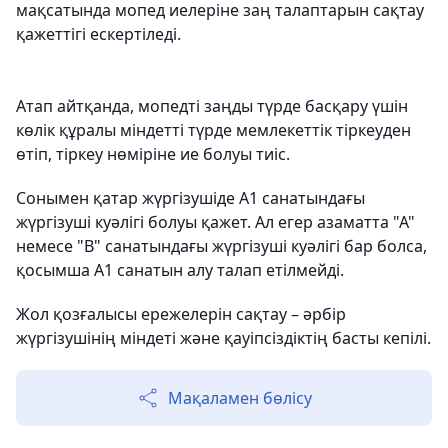
мақсатында мопед иелеріне заң талаптарын сақтау
қажеттігі ескертіледі.
Атап айтқанда, мопедті заңды түрде басқару үшін
көлік құралы міндетті түрде мемлекеттік тіркеуден
өтіп, тіркеу нөміріне ие болуы тиіс.
Сонымен қатар жүргізушіде А1 санатындағы
жүргізуші куәлігі болуы қажет. Ал егер азаматта "А"
немесе "В" санатындағы жүргізуші куәлігі бар болса,
қосымша А1 санатын алу талап етілмейді.
Жол қозғалысы ережелерін сақтау – әрбір
жүргізушінің міндеті және қауіпсіздіктің басты кепілі.
Мақаламен бөлісу