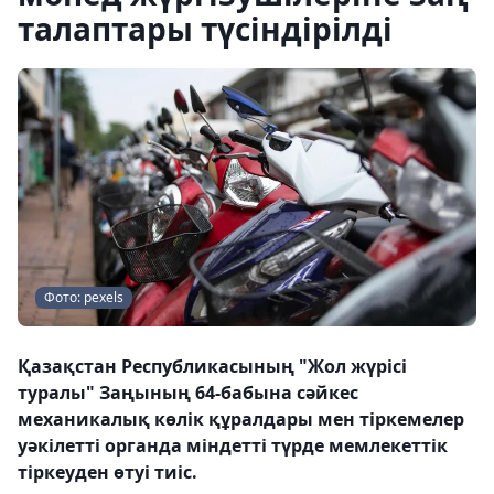
талаптары түсіндірілді
Фото: pexels
Қазақстан Республикасының "Жол жүрісі
туралы" Заңының 64-бабына сәйкес
механикалық көлік құралдары мен тіркемелер
уәкілетті органда міндетті түрде мемлекеттік
тіркеуден өтуі тиіс.