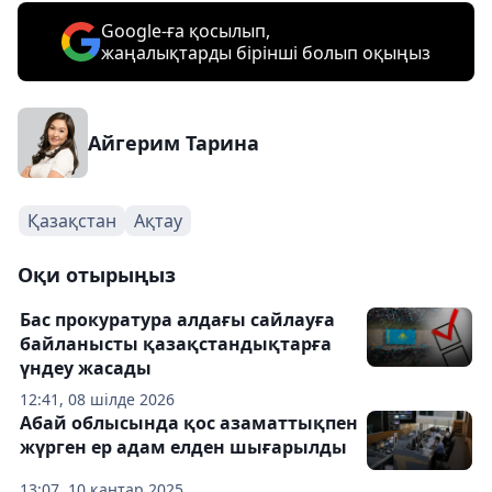
Google-ға қосылып,
жаңалықтарды бірінші болып оқыңыз
Айгерим Тарина
Қазақстан
Ақтау
Оқи отырыңыз
Бас прокуратура алдағы сайлауға
байланысты қазақстандықтарға
үндеу жасады
12:41, 08 шілде 2026
Абай облысында қос азаматтықпен
жүрген ер адам елден шығарылды
13:07, 10 қаңтар 2025