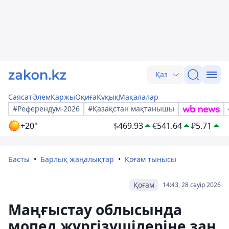
Қаз
Саясат
Әлем
Қаржы
Оқиға
Құқық
Мақалалар
#Референдум-2026
#Қазақстан мақтанышы
+20°
$
469.93
€
541.64
₽
5.71
Басты
Барлық жаңалықтар
Қоғам тынысы
Қоғам
14:43, 28 сәуір 2026
Маңғыстау облысында
мопед жүргізушілеріне заң