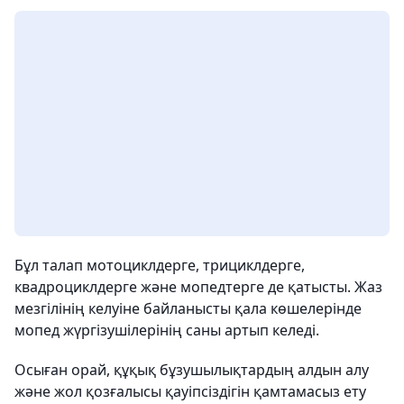
Бұл талап мотоциклдерге, трициклдерге,
квадроциклдерге және мопедтерге де қатысты. Жаз
мезгілінің келуіне байланысты қала көшелерінде
мопед жүргізушілерінің саны артып келеді.
Осыған орай, құқық бұзушылықтардың алдын алу
және жол қозғалысы қауіпсіздігін қамтамасыз ету