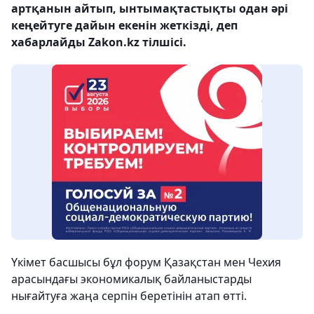
артқанын айтып, ынтымақтастықты одан әрі
кеңейтуге дайын екенін жеткізді, деп
хабарлайды Zakon.kz тілшісі.
Үкімет басшысы бұл форум Қазақстан мен Чехия
арасындағы экономикалық байланыстарды
нығайтуға жаңа серпін беретінін атап өтті.