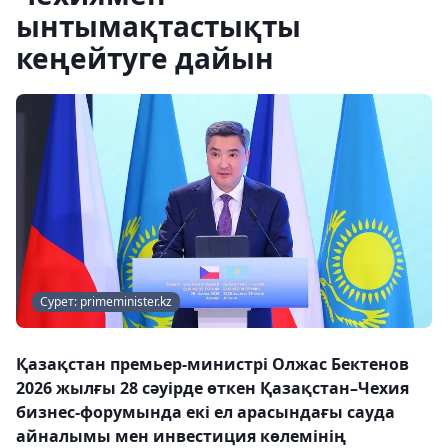
ынтымақтастықты
кеңейтуге дайын
Сурет: primeminister.kz
Қазақстан премьер-министрі Олжас Бектенов
2026 жылғы 28 сәуірде өткен Қазақстан–Чехия
бизнес-форумында екі ел арасындағы сауда
айналымы мен инвестиция көлемінің