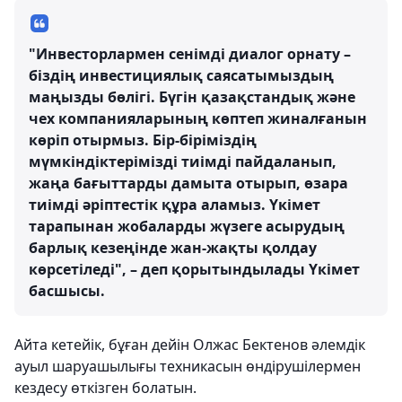
"Инвесторлармен сенімді диалог орнату –
біздің инвестициялық саясатымыздың
маңызды бөлігі. Бүгін қазақстандық және
чех компанияларының көптеп жиналғанын
көріп отырмыз. Бір-біріміздің
мүмкіндіктерімізді тиімді пайдаланып,
жаңа бағыттарды дамыта отырып, өзара
тиімді әріптестік құра аламыз. Үкімет
тарапынан жобаларды жүзеге асырудың
барлық кезеңінде жан-жақты қолдау
көрсетіледі", – деп қорытындылады Үкімет
басшысы.
Айта кетейік, бұған дейін Олжас Бектенов әлемдік
ауыл шаруашылығы техникасын өндірушілермен
кездесу өткізген болатын.