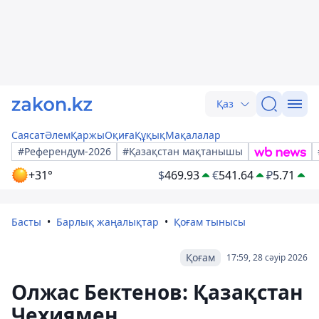
Қаз
Саясат
Әлем
Қаржы
Оқиға
Құқық
Мақалалар
#Референдум-2026
#Қазақстан мақтанышы
+31°
$
469.93
€
541.64
₽
5.71
Басты
Барлық жаңалықтар
Қоғам тынысы
Қоғам
17:59, 28 сәуір 2026
Олжас Бектенов: Қазақстан
Чехиямен