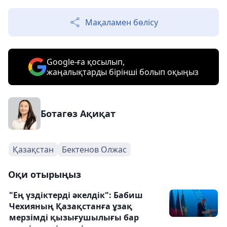
Мақаламен бөлісу
Google-ға қосылып,
жаңалықтарды бірінші болып оқыңыз
Ботагөз Ақиқат
Қазақстан
Бектенов Олжас
Оқи отырыңыз
"Ең үздіктерді әкелдік": Бабиш
Чехияның Қазақстанға ұзақ
мерзімді қызығушылығы бар