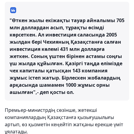
"Өткен жылы екіжақты тауар айналымы 705
млн доллардан асып, тұрақты өсімді
көрсеткен. Ал инвестиция саласында 2005
жылдан бері Чехияның Қазақстанға салған
инвестиция көлемі 431 млн долларға
жеткен. Соның үштен бірінен астамы соңғы
үш жылда құйылған. Қазіргі таңда елімізде
чех капиталы қатысқан 143 компания
жұмыс істеп жатыр. Бірлескен жобалардың
арқасында шамамен 1000 жұмыс орны
ашылған",- деп қосты ол.
Премьер-министрдің сөзінше, жетекші
компаниялардың Қазақстанға қызығушылығы
артып, өз қызметін кеңейтіп жатқаны ерекше үміт
ұялатады.