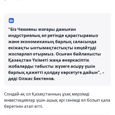
"Біз Чехияны жоғары дамыған
индустриялық ел ретінде қарастырамыз
және экономиканың барлық саласында
екіжақты ынтымақтастықты кеңейтуді
жоспарлап отырмыз. Осыған байланысты
Қазақстан Үкіметі жаңа өнеркәсіптік
жобаларды табысты жүзеге асыру үшін
барлық қажетті қолдау көрсетуге дайын", –
деді Олжас Бектенов.
Сондай-ақ ол Қазақстанның ұзақ мерзімді
инвестициялар үшін ашық әрі сенімді ел болып қала
беретінін атап өтті.