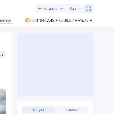
Алматы
Қаз
+33°
$
467.48
€
539.52
₽
5.73
алтері
ат
Соңғы
Танымал