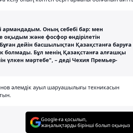
 армандадым. Оның себебі бар: мен
е оқыдым және фосфор өндірілетін
 Бұған дейін басшылықтан Қазақстанға баруға
дік болмады. Бұл менің Қазақстанға алғашқы
н үлкен мәртебе", – деді Чехия Премьер-
ктенов әлемдік ауыл шаруашылығы техникасын
тын.
Google-ға қосылып,
жаңалықтарды бірінші болып оқыңыз