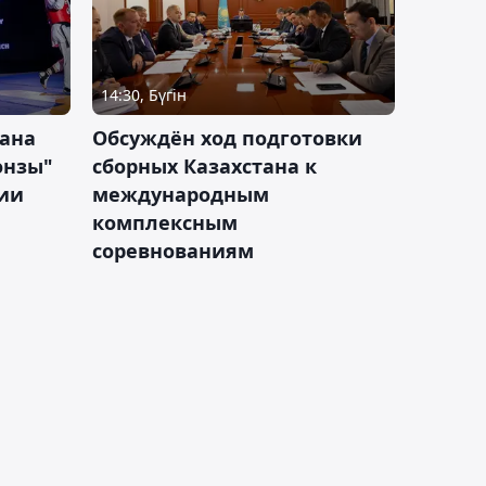
14:30, Бүгін
тана
Обсуждён ход подготовки
онзы"
сборных Казахстана к
зии
международным
комплексным
соревнованиям