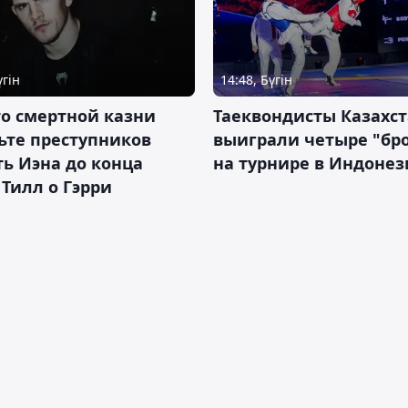
үгін
14:48, Бүгін
о смертной казни
Таеквондисты Казахс
ьте преступников
выиграли четыре "бр
ь Иэна до конца
на турнире в Индоне
 Тилл о Гэрри