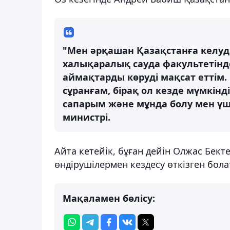
"Мен әрқашан Қазақстанға келуді
халықаралық сауда факультетінд
аймақтарды көруді мақсат еттім.
сұранғам, бірақ ол кезде мүмкін
сапарым және мұнда болу мен үші
министрі.
Айта кетейік, бұған дейін Олжас Бе
өндірушілермен кездесу өткізген бола
Мақаламен бөлісу: