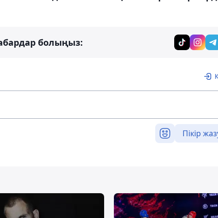
абардар болыңыз:
Пікір жаз