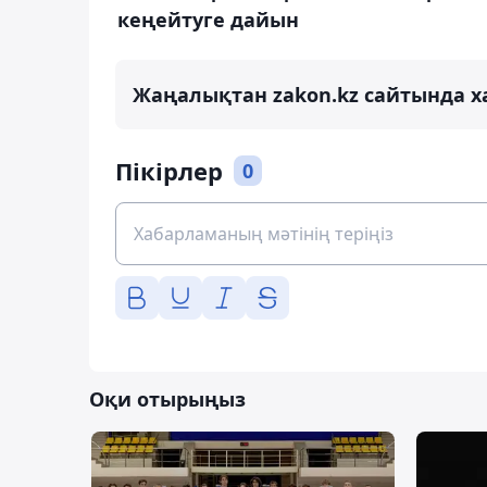
кеңейтуге дайын
Жаңалықтан zakon.kz сайтында х
Пікірлер
0
Оқи отырыңыз