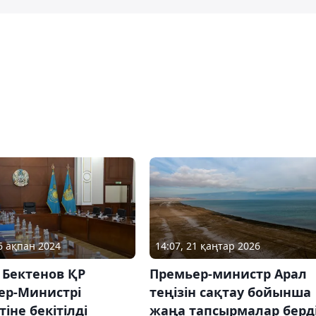
06 ақпан 2024
14:07, 21 қаңтар 2026
 Бектенов ҚР
Премьер-министр Арал
ер-Министрі
теңізін сақтау бойынша
іне бекітілді
жаңа тапсырмалар берд