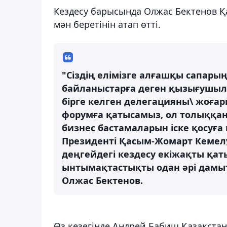
Кездесу барысында Олжас Бектенов 
мән беретінін атап өтті.
"Сіздің елімізге алғашқы сапары
байланыстарға деген қызығушылы
бірге келген делегацияны\ жоғары
форумға қатысамыз, ол толыққа
бизнес бастамаларын іске қосуға 
Президенті Қасым-Жомарт Кемелұ
деңгейдегі кездесу екіжақты қат
ынтымақтастықты одан әрі дамыту
Олжас Бектенов.
Өз кезегінде Андрей Бабиш Қазақстан