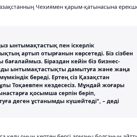
Қазақстанның Чехиямен қарым-қатынасына ерекш
ңыз ынтымақтастық пен іскерлік
қтың артып отырғанын көрсетеді. Біз сізбен
 бағалаймыз. Біраздан кейін біз бизнес-
нды ынтымақтастықты дамытуға және жаңа
мүмкіндік береді. Ертең сіз Қазақстан
лы Тоқаевпен кездесесіз. Мұндай жоғары
ынастарға қосымша серпін беріп,
ға деген ұстанымды күшейтеді", – деді
ға келу оның көптен бергі арманы болғанын айтт