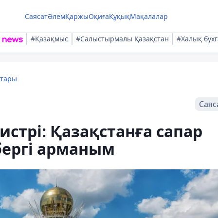
Саясат
Әлем
Қаржы
Оқиға
Құқық
Мақалалар
#Қазақмыс
#Салыстырмалы Қазақстан
#Халық бухг
қтары
Саяс
стрі: Қазақстанға сапар
бергі арманым