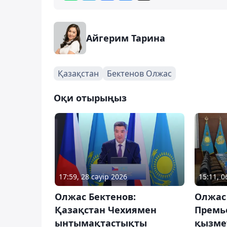
Айгерим Тарина
Қазақстан
Бектенов Олжас
Оқи отырыңыз
17:59, 28 сәуір 2026
15:11, 
Олжас Бектенов:
Олжас
Қазақстан Чехиямен
Премь
ынтымақтастықты
қызмет