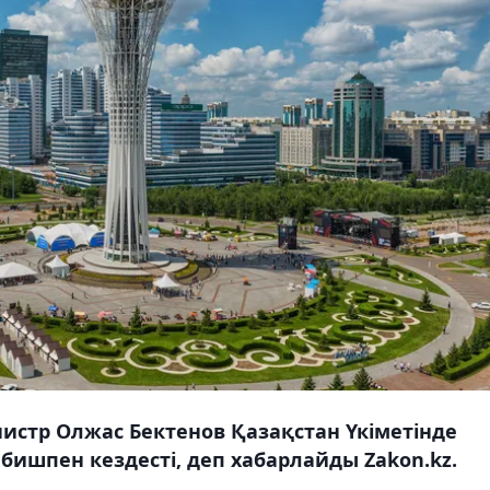
нистр Олжас Бектенов Қазақстан Үкіметінде
бишпен кездесті, деп хабарлайды Zakon.kz.