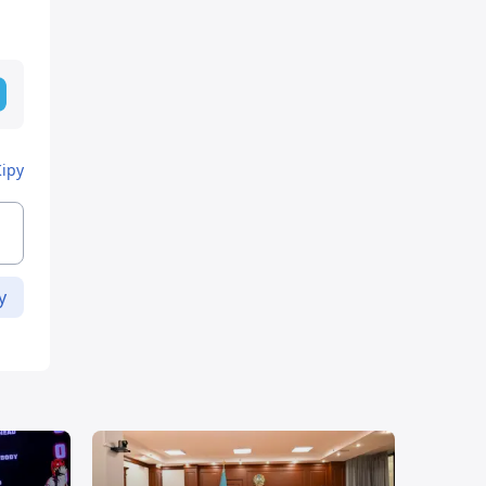
Кіру
у