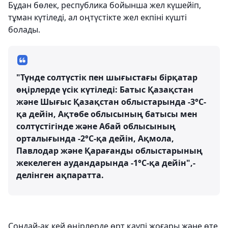
Бұдан бөлек, республика бойынша жел күшейіп,
тұман күтіледі, ал оңтүстікте жел екпіні күшті
болады.
"Түнде солтүстік пен шығыстағы бірқатар
өңірлерде үсік күтіледі: Батыс Қазақстан
және Шығыс Қазақстан облыстарында -3°С-
қа дейін, Ақтөбе облысының батысы мен
солтүстігінде және Абай облысының
орталығында -2°С-қа дейін, Ақмола,
Павлодар және Қарағанды облыстарының
жекелеген аудандарында -1°С-қа дейін",-
делінген ақпаратта.
Сондай-ақ кей өңірлерде өрт қаупі жоғары және өте