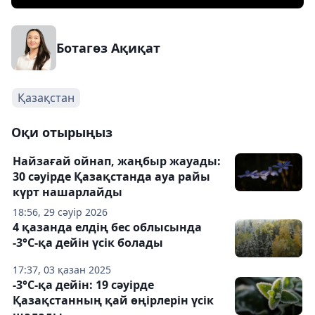
Ботагөз Ақиқат
Қазақстан
Оқи отырыңыз
Найзағай ойнап, жаңбыр жауады:
30 сәуірде Қазақстанда ауа райы
күрт нашарлайды
18:56, 29 сәуір 2026
4 қазанда елдің бес облысында
-3°С-қа дейін үсік болады
17:37, 03 қазан 2025
-3°С-қа дейін: 19 сәуірде
Қазақстанның қай өңірлерін үсік