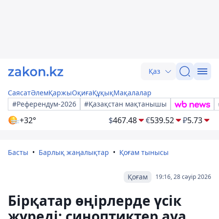
Қаз
Саясат
Әлем
Қаржы
Оқиға
Құқық
Мақалалар
#Референдум-2026
#Қазақстан мақтанышы
+32°
$
467.48
€
539.52
₽
5.73
Басты
Барлық жаңалықтар
Қоғам тынысы
Қоғам
19:16, 28 сәуір 2026
Бірқатар өңірлерде үсік
жүреді: синоптиктер ауа