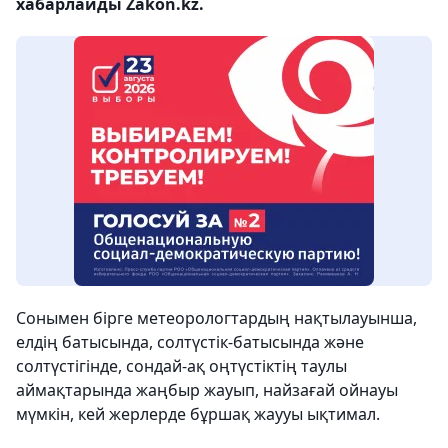
хабарлайды Zakon.kz.
Сонымен бірге метеорологтардың нақтылауынша,
елдің батысында, солтүстік-батысында және
солтүстігінде, сондай-ақ оңтүстіктің таулы
аймақтарында жаңбыр жауып, найзағай ойнауы
мүмкін, кей жерлерде бұршақ жаууы ықтимал.