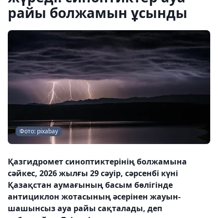
райы болжамын ұсынды
Фото: pixabay
Қазгидромет синоптиктерінің болжамына
сәйкес, 2026 жылғы 29 сәуір, сәрсенбі күні
Қазақстан аумағының басым бөлігінде
антициклон жотасының әсерінен жауын-
шашынсыз ауа райы сақталады, деп