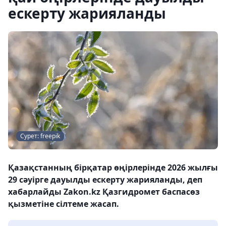
ескерту жарияланды
Сурет: freepik
Қазақстанның бірқатар өңірлерінде 2026 жылғы
29 сәуірге дауылды ескерту жарияланды, деп
хабарлайды Zakon.kz Қазгидромет баспасөз
қызметіне сілтеме жасап.