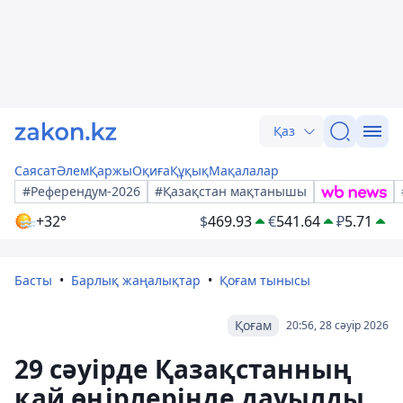
Қаз
Саясат
Әлем
Қаржы
Оқиға
Құқық
Мақалалар
#Референдум-2026
#Қазақстан мақтанышы
+32°
$
469.93
€
541.64
₽
5.71
Басты
Барлық жаңалықтар
Қоғам тынысы
Қоғам
20:56, 28 сәуір 2026
29 сәуірде Қазақстанның
қай өңірлерінде дауылды