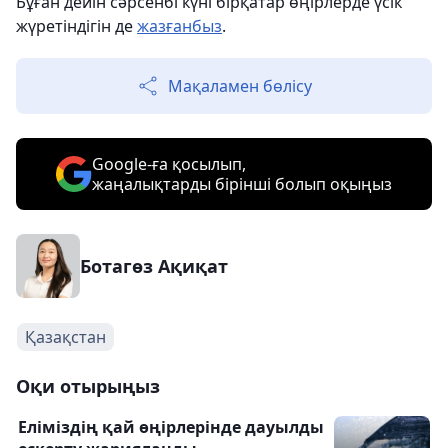
Бұған дейін сәрсенбі күні бірқатар өңірлерде үсік
жүретіндігін де
жазғанбыз
.
Мақаламен бөлісу
Google-ға қосылып,
жаңалықтарды бірінші болып оқыңыз
Ботагөз Ақиқат
Қазақстан
Оқи отырыңыз
Еліміздің қай өңірлерінде дауылды