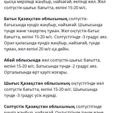
қысқа мерзімді жаңбыр, найзағай, екпінді жел. Жел
солтүстік-шығыс бағытта, екпіні 15-20 м/с.
Батыс Қазақстан облысының
солтүстік-
батысында күндіз жаңбыр, найзағай. Шығысында
түнде және таңертең тұман. Жел оңтүстік-батыс
бағытта, екпіні 15-20 м/с. Солтүстігінде -3 градус аяз.
Орал қаласында күндіз жаңбыр, найзағай, түнде
тұман, жел екпіні 20 м/с-қа дейін.
Абай облысында
жел солтүстік-шығыс бағытта,
екпіні 15-20 м/с. Батысында түнде -2 градус аяз.
Орталығында өрт қаупі жоғары.
Шығыс Қазақстан облысының
оңтүстігінде жел
солтүстік бағытта, екпіні 15-20 м/с. Шығысында
түнде -3 градус үсік жүреді.
Солтүстік Қазақстан облысының
солтүстігінде
күндіз жаңбыр, найзағай. Оңтүстігінде түнде және