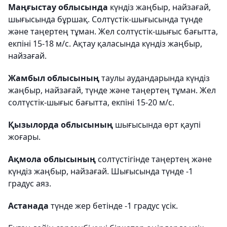
Маңғыстау облысында
күндіз жаңбыр, найзағай,
шығысында бұршақ. Солтүстік-шығысында түнде
және таңертең тұман. Жел солтүстік-шығыс бағытта,
екпіні 15-18 м/с. Ақтау қаласында күндіз жаңбыр,
найзағай.
Жамбыл облысының
таулы аудандарында күндіз
жаңбыр, найзағай, түнде және таңертең тұман. Жел
солтүстік-шығыс бағытта, екпіні 15-20 м/с.
Қызылорда облысының
шығысында өрт қаупі
жоғары.
Ақмола облысының
солтүстігінде таңертең және
күндіз жаңбыр, найзағай. Шығысында түнде -1
градус аяз.
Астанада
түнде жер бетінде -1 градус үсік.