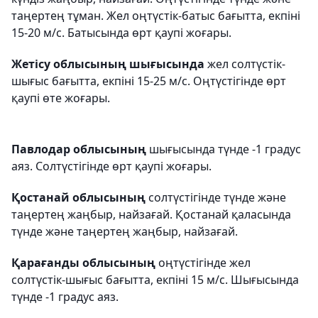
таңертең тұман. Жел оңтүстік-батыс бағытта, екпіні
15-20 м/с. Батысында өрт қаупі жоғары.
Жетісу облысының шығысында
жел солтүстік-
шығыс бағытта, екпіні 15-25 м/с. Оңтүстігінде өрт
қаупі өте жоғары.
Павлодар облысының
шығысында түнде -1 градус
аяз. Солтүстігінде өрт қаупі жоғары.
Қостанай облысының
солтүстігінде түнде және
таңертең жаңбыр, найзағай. Қостанай қаласында
түнде және таңертең жаңбыр, найзағай.
Қарағанды облысының
оңтүстігінде жел
солтүстік-шығыс бағытта, екпіні 15 м/с. Шығысында
түнде -1 градус аяз.