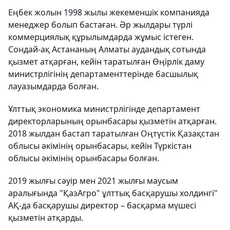
Еңбек жолын 1998 жылы жекеменшік компанияда
менеджер болып бастаған. Әр жылдары түрлі
коммерциялық құрылымдарда жұмыс істеген.
Сондай-ақ Астананың Алматы аудандық сотында
қызмет атқарған, кейін таратылған Өңірлік даму
министрлігінің департаменттерінде басшылық
лауазымдарда болған.
Ұлттық экономика министрлігінде департамент
директорларының орынбасары қызметін атқарған.
2018 жылдан бастап таратылған Оңтүстік Қазақстан
облысы әкімінің орынбасары, кейін Түркістан
облысы әкімінің орынбасары болған.
2019 жылғы сәуір мен 2021 жылғы маусым
аралығында "ҚазАгро" ұлттық басқарушы холдингі"
АҚ-да басқарушы директор – басқарма мүшесі
қызметін атқарды.