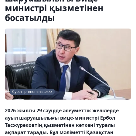
министрі қызметінен
босатылды
Сурет: primeminister.kz
2026 жылғы 29 сәуірде әлеуметтік желілерде
ауыл шаруашылығы вице-министрі Ербол
Тасжүрековтің қызметінен кеткені туралы
ақпарат тарады. Бұл мәліметті Қазақстан