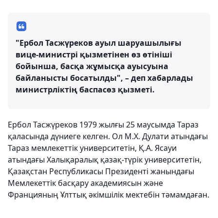
"Ербол Тасжүреков ауыл шаруашылығы
вице-министрі қызметінен өз өтініші
бойынша, басқа жұмысқа ауысуына
байланысты босатылды", – деп хабарлады
министрліктің баспасөз қызметі.
Ербол Тасжүреков 1979 жылғы 25 маусымда Тараз
қаласында дүниеге келген. Ол М.Х. Дулати атындағы
Тараз мемлекеттік университетін, Қ.А. Ясауи
атындағы Халықаралық қазақ-түрік университетін,
Қазақстан Республикасы Президенті жанындағы
Мемлекеттік басқару академиясын және
Францияның Ұлттық әкімшілік мектебін тәмамдаған.