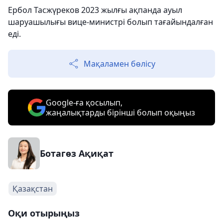
Ербол Тасжүреков 2023 жылғы ақпанда ауыл
шаруашылығы вице-министрі болып тағайындалған
еді.
Мақаламен бөлісу
Google-ға қосылып,
жаңалықтарды бірінші болып оқыңыз
Ботагөз Ақиқат
Қазақстан
Оқи отырыңыз