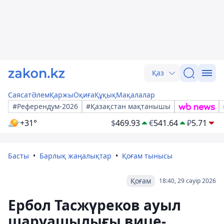
Қаз
Саясат
Әлем
Қаржы
Оқиға
Құқық
Мақалалар
#Референдум-2026
#Қазақстан мақтанышы
+31°
$
469.93
€
541.64
₽
5.71
Басты
Барлық жаңалықтар
Қоғам тынысы
Қоғам
18:40, 29 сәуір 2026
Ербол Тасжүреков ауыл
шаруашылығы вице-