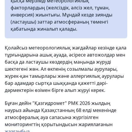
қысқа мерзімді метеорологиялық
факторлардың (желсіздік, әлсіз жел, тұман,
инверсия) жиынтығы. Мұндай кезде зиянды
(ластаушы) заттар атмосфераның төменгі
қабатында жиналып қалады.
Қолайсыз метеорологиялық жағдайлар кезінде қала
тұрғындарына ашық ауада, әсіресе автожолдар мен
басқа да ластаушы көздердің маңында жүруді
шектегені жөн. Ал өкпенің созылмалы аурулары,
жүрек-қан тамырлары және аллергиялық аурулары
бар адамдар сыртқа шыққанда қажетті дәрі-
дәрмектерін өзімен бірге алып жүруі керек.
Бұған дейін "Қазгидромет" РМК 2026 жылдың
наурыз айында Қазақстанның 68 елді мекенінде
атмосфералық ауа сапасына жүргізілген
мониторингтің қорытындысын жариялағанын
жазғанбыз
.