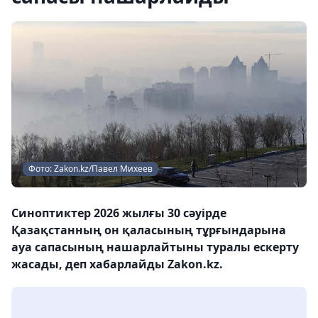
Фото: Zakon.kz/Павел Михеев
Синоптиктер 2026 жылғы 30 сәуірде
Қазақстанның он қаласының тұрғындарына
ауа сапасының нашарлайтыны туралы ескерту
жасады, деп хабарлайды Zakon.kz.