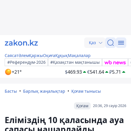
Қаз
Саясат
Әлем
Қаржы
Оқиға
Құқық
Мақалалар
#Референдум-2026
#Қазақстан мақтанышы
+21°
$
469.93
€
541.64
₽
5.71
Басты
Барлық жаңалықтар
Қоғам тынысы
Қоғам
20:36, 29 сәуір 2026
Еліміздің 10 қаласында ауа
сапасы нашарлайды