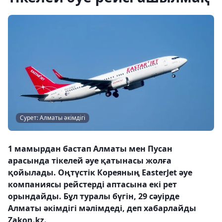
Сурет: Алматы әкімдігі
1 мамырдан бастап Алматы мен Пусан
арасында тікелей әуе қатынасы жолға
қойылады. Оңтүстік Кореяның EasterJet әуе
компаниясы рейстерді аптасына екі рет
орындайды. Бұл туралы бүгін, 29 сәуірде
Алматы әкімдігі мәлімдеді, деп хабарлайды
Zakon.kz.