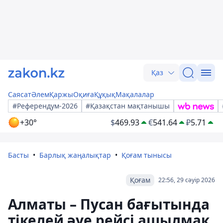
Қаз
Саясат
Әлем
Қаржы
Оқиға
Құқық
Мақалалар
#Референдум-2026
#Қазақстан мақтанышы
+30°
$
469.93
€
541.64
₽
5.71
Басты
Барлық жаңалықтар
Қоғам тынысы
Қоғам
22:56, 29 сәуір 2026
Алматы – Пусан бағытында
тікелей әуе рейсі ашылмақ