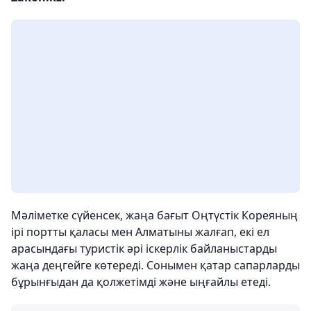
Мәліметке сүйенсек, жаңа бағыт Оңтүстік Кореяның
ірі портты қаласы мен Алматыны жалғап, екі ел
арасындағы туристік әрі іскерлік байланыстарды
жаңа деңгейге көтереді. Сонымен қатар сапарларды
бұрынғыдан да қолжетімді және ыңғайлы етеді.