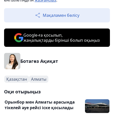
енгізілетіндігін
жазғанбыз
.
Мақаламен бөлісу
Google-ға қосылып,
жаңалықтарды бірінші болып оқыңыз
Ботагөз Ақиқат
Қазақстан
Алматы
Оқи отырыңыз
Орынбор мен Алматы арасында
тікелей әуе рейсі іске қосылады