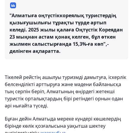
"Алматыға оңтүстіккореялық туристердің
қызығушылығы тұрақты түрде артып
келеді. 2025 жылы қалаға Оңтүстік Кореядан
23 мыңнан астам қонақ келген, бұл өткен
жылмен салыстырғанда 15,3%-ға көп",-
делінген ақпаратта.
Тікелей рейстің ашылуы туризмді дамытуға, іскерлік
белсенділікті арттыруға және мәдени байланысқа
тың серпін беріп, Алматының өңірдегі жетекші
туристік орталықтардың бірі ретіндегі орнын одан
әрі нығайта түседі.
Бұған дейін Алматыда мереке күндері көшелердің
бірінде көлік қозғалысына уақытша шектеу