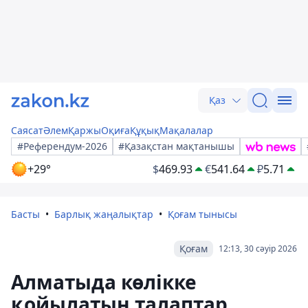
Қаз
Саясат
Әлем
Қаржы
Оқиға
Құқық
Мақалалар
#Референдум-2026
#Қазақстан мақтанышы
+29°
$
469.93
€
541.64
₽
5.71
Басты
Барлық жаңалықтар
Қоғам тынысы
Қоғам
12:13, 30 сәуір 2026
Алматыда көлікке
қойылатын талаптар