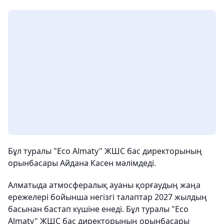
Бұл туралы "Eco Almaty" ЖШС бас директорының
орынбасары Айдана Касен мәлімдеді.
Алматыда атмосфералық ауаны қорғаудың жаңа
ережелері бойынша негізгі талаптар 2027 жылдың
басынан бастап күшіне енеді. Бұл туралы "Eco
Almaty" ЖШС бас директорының орынбасары