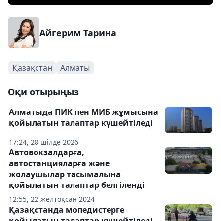
Айгерим Тарина
Қазақстан
Алматы
Оқи отырыңыз
Алматыда ПИК пен МИБ жұмысына
қойылатын талаптар күшейтіледі
17:24, 28 шілде 2026
Автовокзалдарға,
автостанцияларға және
жолаушылар тасымалына
қойылатын талаптар белгіленді
12:55, 22 желтоқсан 2024
Қазақстанда мопедистерге
қойылатын талаптар күшейтіледі