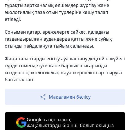
тұрақты зертханалық өлшемдер жүргізу және
экологиялық таза отын түрлеріне көшу талап
етіледі.
Сонымен қатар, ережелерге сәйкес, қаладағы
газдандырылған аудандарда қатты және сұйық
отынды пайдалануға тыйым салынады.
Жаңа талаптарды енгізу ауа ластану деңгейін жүйелі
түрде төмендетуге және барлық шығарынды
көздерінің экологиялық жауапкершілігін арттыруға
бағытталған.
Мақаламен бөлісу
Google-ға қосылып,
жаңалықтарды бірінші болып оқыңыз