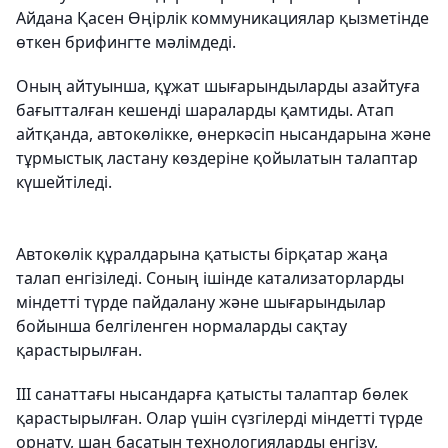
Айдана Қасен Өңірлік коммуникациялар қызметінде
өткен брифингте мәлімдеді.
Оның айтуынша, құжат шығарындыларды азайтуға
бағытталған кешенді шараларды қамтиды. Атап
айтқанда, автокөлікке, өнеркәсіп нысандарына және
тұрмыстық ластану көздеріне қойылатын талаптар
күшейтіледі.
Автокөлік құралдарына қатысты бірқатар жаңа
талап енгізіледі. Соның ішінде катализаторларды
міндетті түрде пайдалану және шығарындылар
бойынша белгіленген нормаларды сақтау
қарастырылған.
III санаттағы нысандарға қатысты талаптар бөлек
қарастырылған. Олар үшін сүзгілерді міндетті түрде
орнату, шаң басатын технологияларды енгізу,