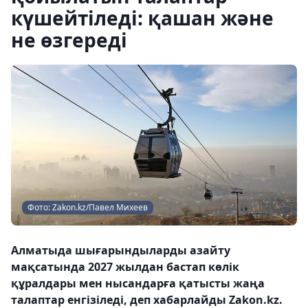
күшейтіледі: қашан және
не өзгереді
Фото: Zakon.kz/Павел Михеев
Алматыда шығарындыларды азайту
мақсатында 2027 жылдан бастап көлік
құралдары мен нысандарға қатысты жаңа
талаптар енгізіледі, деп хабарлайды Zakon.kz.