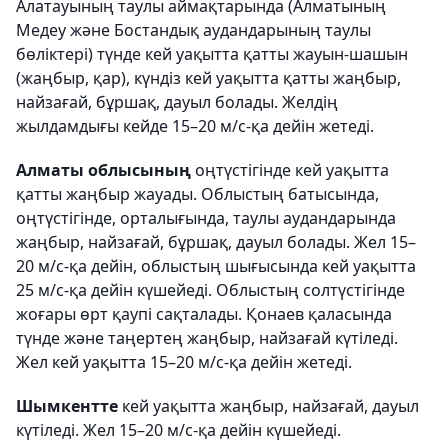
Алатауының таулы аймақтарында (Алматының
Медеу және Бостандық аудандарының таулы
бөліктері) түнде кей уақытта қатты жауын-шашын
(жаңбыр, қар), күндіз кей уақытта қатты жаңбыр,
найзағай, бұршақ, дауыл болады. Желдің
жылдамдығы кейде 15–20 м/с-қа дейін жетеді.
Алматы облысының
оңтүстігінде кей уақытта
қатты жаңбыр жауады. Облыстың батысында,
оңтүстігінде, орталығында, таулы аудандарында
жаңбыр, найзағай, бұршақ, дауыл болады. Жел 15–
20 м/с-қа дейін, облыстың шығысында кей уақытта
25 м/с-қа дейін күшейеді. Облыстың солтүстігінде
жоғары өрт қаупі сақталады. Қонаев қаласында
түнде және таңертең жаңбыр, найзағай күтіледі.
Жел кей уақытта 15–20 м/с-қа дейін жетеді.
Шымкентте
кей уақытта жаңбыр, найзағай, дауыл
күтіледі. Жел 15–20 м/с-қа дейін күшейеді.