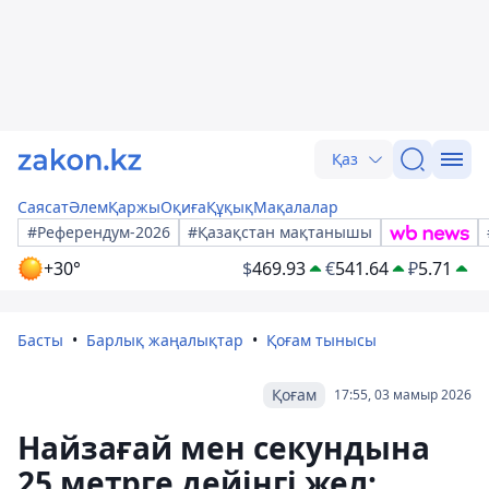
Қаз
Саясат
Әлем
Қаржы
Оқиға
Құқық
Мақалалар
#Референдум-2026
#Қазақстан мақтанышы
+30°
$
469.93
€
541.64
₽
5.71
Басты
Барлық жаңалықтар
Қоғам тынысы
Қоғам
17:55, 03 мамыр 2026
Найзағай мен секундына
25 метрге дейінгі жел: