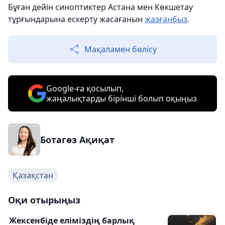
Бұған дейін синоптиктер Астана мен Көкшетау
тұрғындарына ескерту жасағанын
жазғанбыз
.
Мақаламен бөлісу
Google-ға қосылып,
жаңалықтарды бірінші болып оқыңыз
Ботагөз Ақиқат
Қазақстан
Оқи отырыңыз
Жексенбіде еліміздің барлық