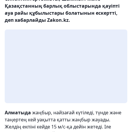
Қазақстанның барлық облыстарында қауіпті
ауа райы құбылыстары болатынын ескертті,
деп хабарлайды Zakon.kz.
Алматыда
жаңбыр, найзағай күтіледі, түнде және
таңертең кей уақытта қатты жаңбыр жауады.
Желдің екпіні кейде 15 м/с-қа дейін жетеді. Іле