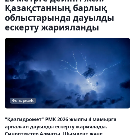
Қазақстанның барлық
облыстарында дауылды
ескерту жарияланды
Фото: pexels
"Қазгидромет" РМК 2026 жылғы 4 мамырға
арналған дауылды ескерту жариялады.
Синоптиктер Алматы, Шымкент және