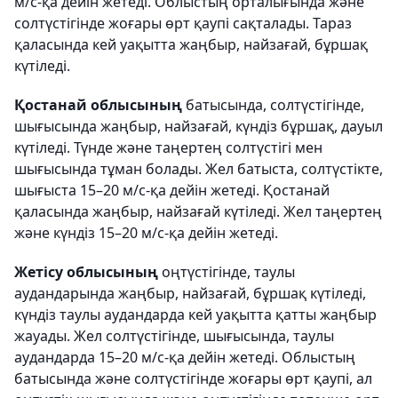
м/с-қа дейін жетеді. Облыстың орталығында және
солтүстігінде жоғары өрт қаупі сақталады. Тараз
қаласында кей уақытта жаңбыр, найзағай, бұршақ
күтіледі.
Қостанай облысының
батысында, солтүстігінде,
шығысында жаңбыр, найзағай, күндіз бұршақ, дауыл
күтіледі. Түнде және таңертең солтүстігі мен
шығысында тұман болады. Жел батыста, солтүстікте,
шығыста 15–20 м/с-қа дейін жетеді. Қостанай
қаласында жаңбыр, найзағай күтіледі. Жел таңертең
және күндіз 15–20 м/с-қа дейін жетеді.
Жетісу облысының
оңтүстігінде, таулы
аудандарында жаңбыр, найзағай, бұршақ күтіледі,
күндіз таулы аудандарда кей уақытта қатты жаңбыр
жауады. Жел солтүстігінде, шығысында, таулы
аудандарда 15–20 м/с-қа дейін жетеді. Облыстың
батысында және солтүстігінде жоғары өрт қаупі, ал