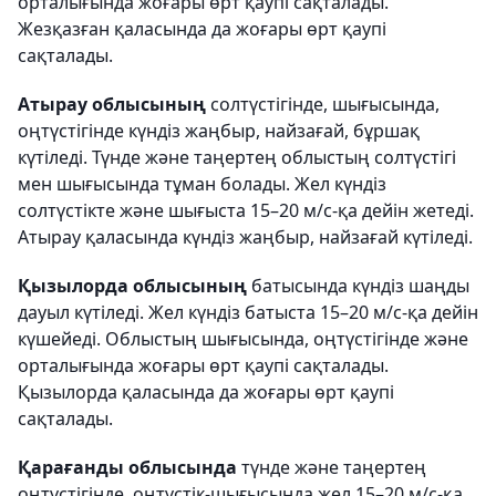
орталығында жоғары өрт қаупі сақталады.
Жезқазған қаласында да жоғары өрт қаупі
сақталады.
Атырау облысының
солтүстігінде, шығысында,
оңтүстігінде күндіз жаңбыр, найзағай, бұршақ
күтіледі. Түнде және таңертең облыстың солтүстігі
мен шығысында тұман болады. Жел күндіз
солтүстікте және шығыста 15–20 м/с-қа дейін жетеді.
Атырау қаласында күндіз жаңбыр, найзағай күтіледі.
Қызылорда облысының
батысында күндіз шаңды
дауыл күтіледі. Жел күндіз батыста 15–20 м/с-қа дейін
күшейеді. Облыстың шығысында, оңтүстігінде және
орталығында жоғары өрт қаупі сақталады.
Қызылорда қаласында да жоғары өрт қаупі
сақталады.
Қарағанды облысында
түнде және таңертең
оңтүстігінде, оңтүстік-шығысында жел 15–20 м/с-қа