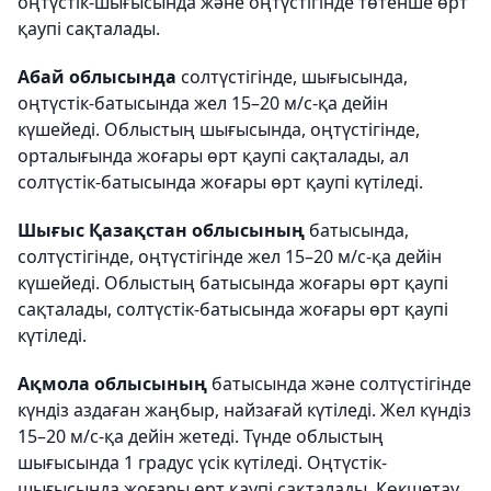
оңтүстік-шығысында және оңтүстігінде төтенше өрт
қаупі сақталады.
Абай облысында
солтүстігінде, шығысында,
оңтүстік-батысында жел 15–20 м/с-қа дейін
күшейеді. Облыстың шығысында, оңтүстігінде,
орталығында жоғары өрт қаупі сақталады, ал
солтүстік-батысында жоғары өрт қаупі күтіледі.
Шығыс Қазақстан облысының
батысында,
солтүстігінде, оңтүстігінде жел 15–20 м/с-қа дейін
күшейеді. Облыстың батысында жоғары өрт қаупі
сақталады, солтүстік-батысында жоғары өрт қаупі
күтіледі.
Ақмола облысының
батысында және солтүстігінде
күндіз аздаған жаңбыр, найзағай күтіледі. Жел күндіз
15–20 м/с-қа дейін жетеді. Түнде облыстың
шығысында 1 градус үсік күтіледі. Оңтүстік-
шығысында жоғары өрт қаупі сақталады. Көкшетау