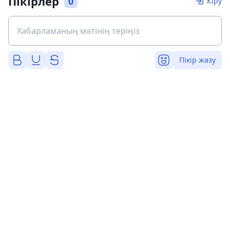
Пікірлер
0
Кіру
Пікір жазу