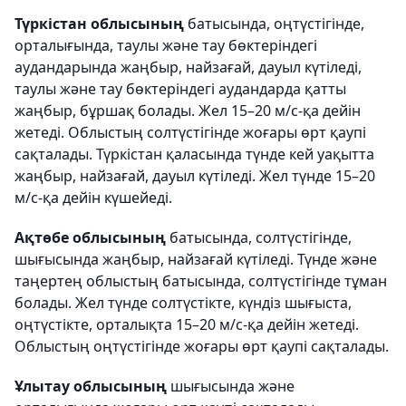
Түркістан облысының
батысында, оңтүстігінде,
орталығында, таулы және тау бөктеріндегі
аудандарында жаңбыр, найзағай, дауыл күтіледі,
таулы және тау бөктеріндегі аудандарда қатты
жаңбыр, бұршақ болады. Жел 15–20 м/с-қа дейін
жетеді. Облыстың солтүстігінде жоғары өрт қаупі
сақталады. Түркістан қаласында түнде кей уақытта
жаңбыр, найзағай, дауыл күтіледі. Жел түнде 15–20
м/с-қа дейін күшейеді.
Ақтөбе облысының
батысында, солтүстігінде,
шығысында жаңбыр, найзағай күтіледі. Түнде және
таңертең облыстың батысында, солтүстігінде тұман
болады. Жел түнде солтүстікте, күндіз шығыста,
оңтүстікте, орталықта 15–20 м/с-қа дейін жетеді.
Облыстың оңтүстігінде жоғары өрт қаупі сақталады.
Ұлытау облысының
шығысында және