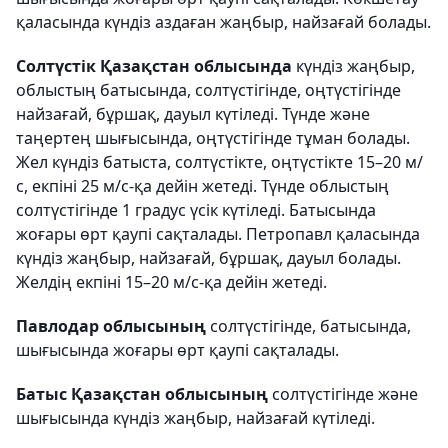
қаласында күндіз аздаған жаңбыр, найзағай болады.
Солтүстік Қазақстан облысында
күндіз жаңбыр,
облыстың батысында, солтүстігінде, оңтүстігінде
найзағай, бұршақ, дауыл күтіледі. Түнде және
таңертең шығысында, оңтүстігінде тұман болады.
Жел күндіз батыста, солтүстікте, оңтүстікте 15–20 м/
с, екпіні 25 м/с-қа дейін жетеді. Түнде облыстың
солтүстігінде 1 градус үсік күтіледі. Батысында
жоғары өрт қаупі сақталады. Петропавл қаласында
күндіз жаңбыр, найзағай, бұршақ, дауыл болады.
Желдің екпіні 15–20 м/с-қа дейін жетеді.
Павлодар облысының
солтүстігінде, батысында,
шығысында жоғары өрт қаупі сақталады.
Батыс Қазақстан облысының
солтүстігінде және
шығысында күндіз жаңбыр, найзағай күтіледі.