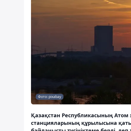
Фото: pixabay
Қазақстан Республикасының Атом э
станцияларының құрылысына қаты
байланысты түсініктеме берді, деп