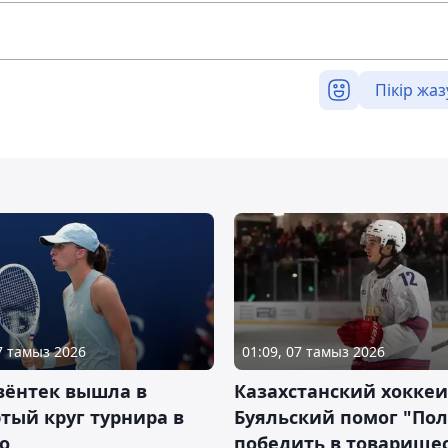
Пікір жаз
07 тамыз 2026
01:09, 07 тамыз 2026
вёнтек вышла в
Казахстанский хоккеи
тый круг турнира в
Буяльский помог "По
о
победить в товарище