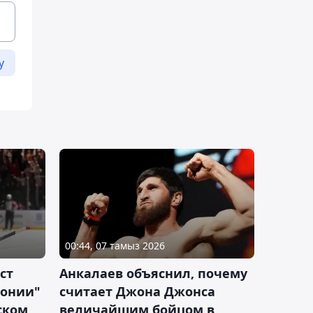
у
00:44, 07 тамыз 2026
ст
Анкалаев объяснил, почему
лонии"
считает Джона Джонса
ском
величайшим бойцом в