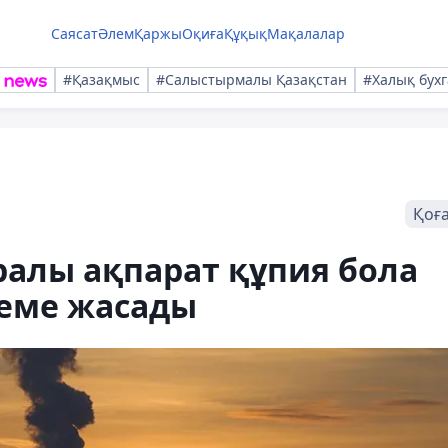
Саясат
Әлем
Қаржы
Оқиға
Құқық
Мақалалар
#Қазақмыс
#Салыстырмалы Қазақстан
#Халық бухг
Қоғ
ралы ақпарат құпия бола
деме жасады