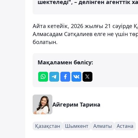
шектеледі", – делінген агенттік 
Айта кетейік, 2026 жылғы 21 сәуірде 
Алмасадам Сәтқалиев елге не үшін төр
болатын.
Мақаламен бөлісу:
Айгерим Тарина
Қазақстан
Шымкент
Алматы
Астана