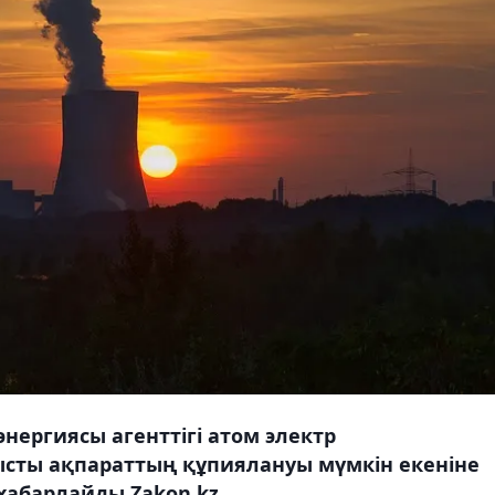
нергиясы агенттігі атом электр
сты ақпараттың құпиялануы мүмкін екеніне
 хабарлайды Zakon.kz.