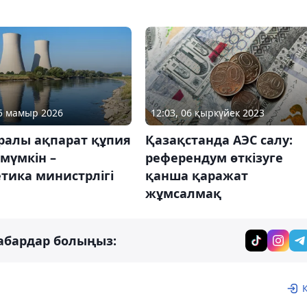
05 мамыр 2026
12:03, 06 қыркүйек 2023
ралы ақпарат құпия
Қазақстанда АЭС салу:
мүмкін –
референдум өткізуге
тика министрлігі
қанша қаражат
жұмсалмақ
абардар болыңыз: