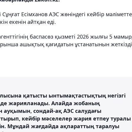
 Сұңғат Есімханов АЭС жөніндегі кейбір мәліметт
н екенін айтқан еді.
енттігінің баспасөз қызметі 2026 жылғы 5 мамыр
арынша ашықтық қағидатын ұстанатынын жеткізді
ылысына қатысты ынтымақтастықтың негізгі
нде жарияланады. Алайда жобаның
н ауқымын, сондай-ақ АЭС салудағы
отырып, кейбір мәселелер жария етпеу туралы
кін. Мұндай жағдайда ақпараттың таралуы