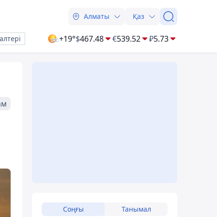
Алматы
Қаз
+19°
$
467.48
€
539.52
₽
5.73
алтері
ам
Соңғы
Танымал