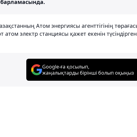
хабарламасында.
Қазақстанның Атом энергиясы агенттігінің төрағас
т атом электр станциясы қажет екенін түсіндірген
Google-ға қосылып,
жаңалықтарды бірінші болып оқыңыз