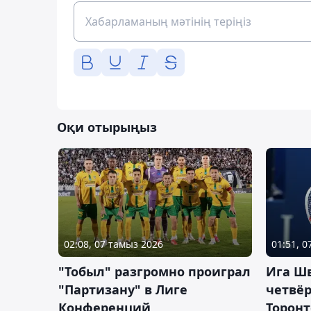
Оқи отырыңыз
02:08, 07 тамыз 2026
01:51, 
"Тобыл" разгромно проиграл
Ига Ш
"Партизану" в Лиге
четвёр
Конференций
Торонт