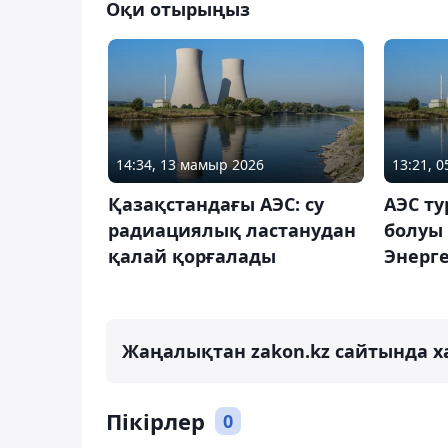
Оқи отырыңыз
14:34, 13 мамыр 2026
13:21, 
Қазақстандағы АЭС: су
АЭС ту
радиациялық ластанудан
болуы 
қалай қорғалады
Энерге
Жаңалықтан zakon.kz сайтында х
Пікірлер
0