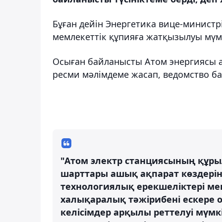
Бұған дейін Энергетика вице-министрі
мемлекеттік құпияға жатқызылуы мүмкі
Осыған байланысты Атом энергиясы аг
ресми мәлімдеме жасап, ведомство б
"Атом электр станциясының құр
шарттары ашық ақпарат көздері
технологиялық ерекшеліктері ме
халықаралық тәжірибені ескере 
келісімдер арқылы реттелуі мүм