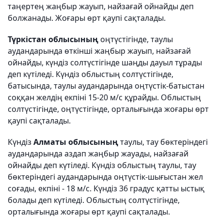
таңертең жаңбыр жауып, найзағай ойнайды деп
болжанады. Жоғары өрт қаупі сақталады.
Түркістан облысының
оңтүстігінде, таулы
аудандарында өткінші жаңбыр жауып, найзағай
ойнайды, күндіз солтүстігінде шаңды дауыл тұрады
деп күтіледі. Күндіз облыстың солтүстігінде,
батысында, таулы аудандарында оңтүстік-батыстан
соққан желдің екпіні 15-20 м/с құрайды. Облыстың
солтүстігінде, оңтүстігінде, орталығында жоғары өрт
қаупі сақталады.
Күндіз
Алматы облысының
таулы, тау бөктеріндегі
аудандарында аздап жаңбыр жауады, найзағай
ойнайды деп күтіледі. Күндіз облыстың таулы, тау
бөктеріндегі аудандарында оңтүстік-шығыстан жел
соғады, екпіні - 18 м/с. Күндіз 36 градус қатты ыстық
болады деп күтіледі. Облыстың солтүстігінде,
орталығында жоғары өрт қаупі сақталады.