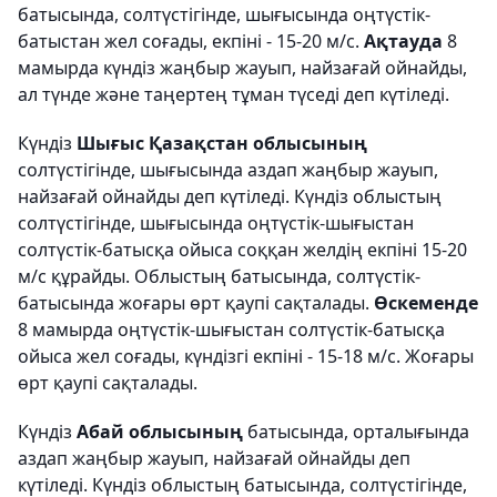
батысында, солтүстігінде, шығысында оңтүстік-
батыстан жел соғады, екпіні - 15-20 м/с.
Ақтауда
8
мамырда күндіз жаңбыр жауып, найзағай ойнайды,
ал түнде және таңертең тұман түседі деп күтіледі.
Күндіз
Шығыс Қазақстан облысының
солтүстігінде, шығысында аздап жаңбыр жауып,
найзағай ойнайды деп күтіледі. Күндіз облыстың
солтүстігінде, шығысында оңтүстік-шығыстан
солтүстік-батысқа ойыса соққан желдің екпіні 15-20
м/с құрайды. Облыстың батысында, солтүстік-
батысында жоғары өрт қаупі сақталады.
Өскеменде
8 мамырда оңтүстік-шығыстан солтүстік-батысқа
ойыса жел соғады, күндізгі екпіні - 15-18 м/с. Жоғары
өрт қаупі сақталады.
Күндіз
Абай облысының
батысында, орталығында
аздап жаңбыр жауып, найзағай ойнайды деп
күтіледі. Күндіз облыстың батысында, солтүстігінде,