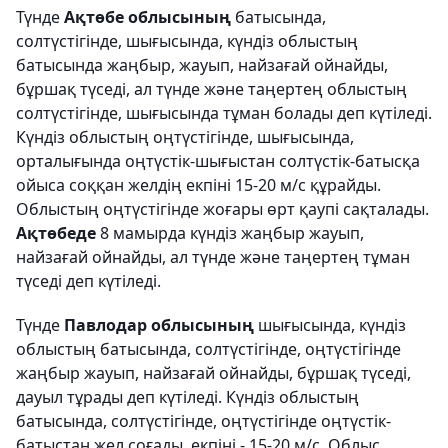
Түнде
Ақтөбе облысының
батысында,
солтүстігінде, шығысында, күндіз облыстың
батысында жаңбыр, жауып, найзағай ойнайды,
бұршақ түседі, ал түнде және таңертең облыстың
солтүстігінде, шығысында тұман болады деп күтіледі.
Күндіз облыстың оңтүстігінде, шығысында,
орталығында оңтүстік-шығыстан солтүстік-батысқа
ойыса соққан желдің екпіні 15-20 м/с құрайды.
Облыстың оңтүстігінде жоғары өрт қаупі сақталады.
Ақтөбеде
8 мамырда күндіз жаңбыр жауып,
найзағай ойнайды, ал түнде және таңертең тұман
түседі деп күтіледі.
Түнде
Павлодар облысының
шығысында, күндіз
облыстың батысында, солтүстігінде, оңтүстігінде
жаңбыр жауып, найзағай ойнайды, бұршақ түседі,
дауыл тұрады деп күтіледі. Күндіз облыстың
батысында, солтүстігінде, оңтүстігінде оңтүстік-
батыстан жел соғады, екпіні - 15-20 м/с. Облыс