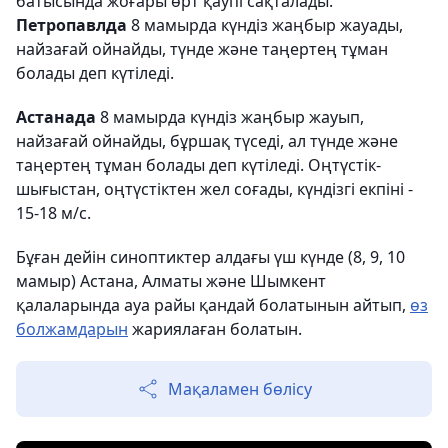
батысында жоғары өрт қаупі сақталады.
Петропавлда
8 мамырда күндіз жаңбыр жауады,
найзағай ойнайды, түнде және таңертең тұман
болады деп күтіледі.
Астанада
8 мамырда күндіз жаңбыр жауып,
найзағай ойнайды, бұршақ түседі, ал түнде және
таңертең тұман болады деп күтіледі. Оңтүстік-
шығыстан, оңтүстіктен жел соғады, күндізгі екпіні -
15-18 м/с.
Бұған дейін синоптиктер алдағы үш күнде (8, 9, 10
мамыр) Астана, Алматы және Шымкент
қалаларында ауа райы қандай болатынын айтып,
өз
болжамдарын
жариялаған болатын.
Мақаламен бөлісу