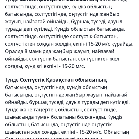
солтүстігінде, оңтүстігінде, күндіз облыстың
батысында, солтүстігінде, оңтүстігінде жаңбыр
жауып, найзағай ойнайды, бұршақ түседі, дауыл
тұрады деп күтіледі. Күндіз облыстың батысында,
солтүстігінде, оңтүстігінде солтүстік-батыстан,
солтүстіктен соққан желдің екпіні 15-20 м/с құрайды.
Оралда 8 мамырда жаңбыр жауып, найзағай
ойнайды, солтүстік-батыстан, солтүстіктен жел
соғады, күндізгі екпіні - 15-20 м/с.
Түнде
Солтүстік Қазақстан облысының
батысында, оңтүстігінде, күндіз облыстың
батысында, оңтүстігінде жаңбыр жауып, найзағай
ойнайды, бұршақ түседі, дауыл тұрады деп күтіледі.
Түнде және таңертең облыстың солтүстігінде,
шығысында тұман болатыны болжанады. Күндіз
облыстың батысында, оңтүстігінде оңтүстік-
шығыстан жел соғады, екпіні - 15-20 м/с. Облыстың