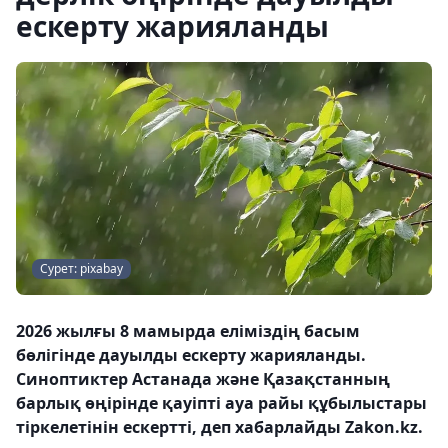
ескерту жарияланды
Сурет: pixabay
2026 жылғы 8 мамырда еліміздің басым
бөлігінде дауылды ескерту жарияланды.
Синоптиктер Астанада және Қазақстанның
барлық өңірінде қауіпті ауа райы құбылыстары
тіркелетінін ескертті, деп хабарлайды Zakon.kz.