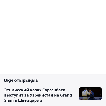
Оқи отырыңыз
Этнический казах Сарсенбаев
выступит за Узбекистан на Grand
Slam в Швейцарии