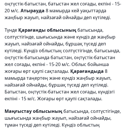
оңтүстік-батыстан, батыстан жел соғады, екпіні - 15-
20 м/с.
Атырауда
8 мамырда кей уақыттарда
жаңбыр жауып, найзағай ойнайды деп күтіледі.
Түнде
Қарағанды облысының
батысында,
солтүстігінде, шығысында және күндіз де жаңбыр
жауып, найзағай ойнайды, бұршақ түседі деп
күтіледі. Күндіз облыстың солтүстігінде, батысында,
оңтүстік-батысында батыстан, оңтүстік-батыстан
жел соғады, екпіні - 15-20 м/с. Облыс бойынша
жоғары өрт қаупі сақталады.
Қарағандыда
8
мамырда таңертең және күндіз жаңбыр жауып,
найзағай ойнайды, бұршақ түседі деп күтіледі.
Батыстан, оңтүстік-батыстан жел соғады, күндізгі
екпіні - 15 м/с. Жоғары өрт қаупі сақталады.
Маңғыстау облысының
батысында, солтүстігінде,
шығысында жаңбыр жауып, найзағай ойнайды,
тұман түседі деп күтіледі. Күндіз облыстың