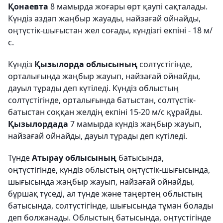
Қонаевта
8 мамырда жоғары өрт қаупі сақталады.
Күндіз аздап жаңбыр жауады, найзағай ойнайды,
оңтүстік-шығыстан жел соғады, күндізгі екпіні - 18 м/
с.
Күндіз
Қызылорда облысының
солтүстігінде,
орталығында жаңбыр жауып, найзағай ойнайды,
дауыл тұрады деп күтіледі. Күндіз облыстың
солтүстігінде, орталығында батыстан, солтүстік-
батыстан соққан желдің екпіні 15-20 м/с құрайды.
Қызылордада
7 мамырда күндіз жаңбыр жауып,
найзағай ойнайды, дауыл тұрады деп күтіледі.
Түнде
Атырау облысының
батысында,
оңтүстігінде, күндіз облыстың оңтүстік-шығысында,
шығысында жаңбыр жауып, найзағай ойнайды,
бұршақ түседі, ал түнде және таңертең облыстың
батысында, солтүстігінде, шығысында тұман болады
деп болжанады. Облыстың батысында, оңтүстігінде