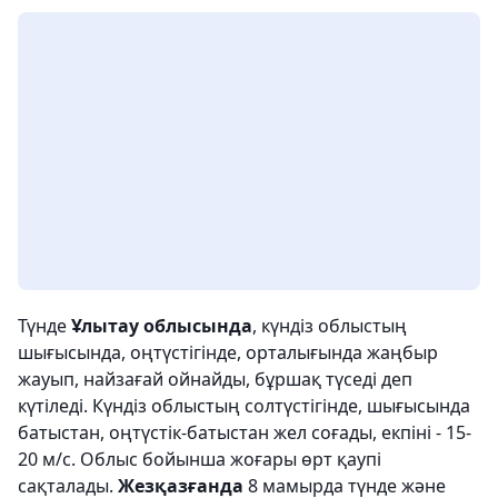
Түнде
Ұлытау облысында
, күндіз облыстың
шығысында, оңтүстігінде, орталығында жаңбыр
жауып, найзағай ойнайды, бұршақ түседі деп
күтіледі. Күндіз облыстың солтүстігінде, шығысында
батыстан, оңтүстік-батыстан жел соғады, екпіні - 15-
20 м/с. Облыс бойынша жоғары өрт қаупі
сақталады.
Жезқазғанда
8 мамырда түнде және