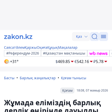
Қаз
Саясат
Әлем
Қаржы
Оқиға
Құқық
Мақалалар
#Референдум-2026
#Қазақстан мақтанышы
+31°
$
469.85
€
542.16
₽
5.78
Басты
Барлық жаңалықтар
Қоғам тынысы
Қоғам
18:08, 07 мамыр 2026
Жұмада еліміздің барлық
дерлік өңірінде дауылды