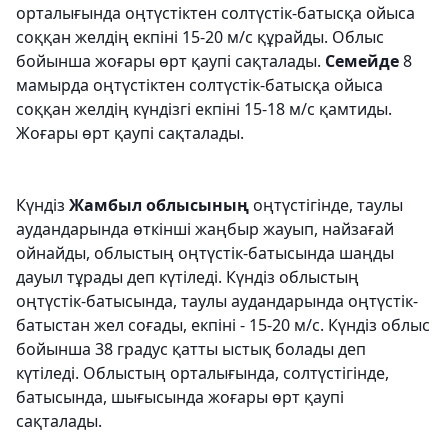
орталығында оңтүстіктен солтүстік-батысқа ойыса
соққан желдің екпіні 15-20 м/с құрайды. Облыс
бойынша жоғары өрт қаупі сақталады.
Семейде
8
мамырда оңтүстіктен солтүстік-батысқа ойыса
соққан желдің күндізгі екпіні 15-18 м/с қамтиды.
Жоғары өрт қаупі сақталады.
Күндіз
Жамбыл облысының
оңтүстігінде, таулы
аудандарында өткінші жаңбыр жауып, найзағай
ойнайды, облыстың оңтүстік-батысында шаңды
дауыл тұрады деп күтіледі. Күндіз облыстың
оңтүстік-батысында, таулы аудандарында оңтүстік-
батыстан жел соғады, екпіні - 15-20 м/с. Күндіз облыс
бойынша 38 градус қатты ыстық болады деп
күтіледі. Облыстың орталығында, солтүстігінде,
батысында, шығысында жоғары өрт қаупі
сақталады.