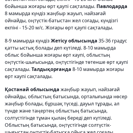
бойынша жоғары өрт қаупі сақталады.
Павлодарда
8 мамырда күндіз жаңбыр жауып, найзағай
ойнайды, оңтүстік-батыстан жел соғады, күндізгі
екпіні - 15-20 м/с. Жоғары өрт қаупі сақталады.
8-9 мамырда күндіз
Жетісу облысында
35-36 градус
қатты ыстық болады деп күтіледі. 8-10 мамырда
облыс бойынша жоғары өрт каупі, облыстың
оңтүстік-шығысында, оңтүстігінде төтенше өрт қаупі
сақталады.
Талдықорғанда
8-10 мамырда жоғары
өрт каупі сақталады.
Қостанай облысында
жаңбыр жауып, найзағай
ойнайды, облыстың батысында, орталығында нөсер
жаңбыр болады, бұршақ түседі, дауыл тұрады, ал
түнде және таңертең облыстың батысында,
солтүстігінде тұман қылаң береді деп күтіледі.
Облыстың батысында, оңтүстігінде солтүстік-
шығыстан оңтүстік-батысқа ойыса жел соғады,