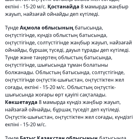
екпіні - 15-20 м/с.
Қостанайда
8 мамырда жаңбыр
жауып, найзағай ойнайды деп күтіледі.
Түнде
Ақмола облысының
батысында,
оңтүстігінде, күндіз облыстың батысында,
оңтүстігінде, солтүстігінде жаңбыр жауып, найзағай
ойнайды, бұршақ түседі, дауыл тұрады деп күтіледі.
Түнде және таңертең облыстың батысында,
оңтүстігінде, шығысында тұман болатыны
болжанады. Облыстың батысында, солтүстігінде,
оңтүстігінде оңтүстік-шығыстан, оңтүстіктен жел
соғады, екпіні - 15-20 м/с. Облыстың оңтүстік-
шығысында жоғары өрт қауіпі сақталады.
Көкшетауда
8 мамырда күндіз жаңбыр жауып,
найзағай ойнайды, бұршақ түседіт деп күтіледі.
Оңтүстік-шығыстан, оңтүстіктен жел соғады, күндізгі
екпіні - 15-20 м/с.
Түнде
Батыс Қазақстан облысының
батысында,