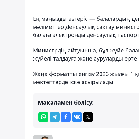
Ең маңызды өзгеріс — балалардың де
мәліметтер Денсаулық сақтау министрл
балаға электронды денсаулық паспор
Министрдің айтуынша, бұл жүйе бала
жүйелі талдауға және ауруларды ерте 
Жаңа форматты енгізу 2026 жылғы 1 
мектептерде іске асырылады.
Мақаламен бөлісу: