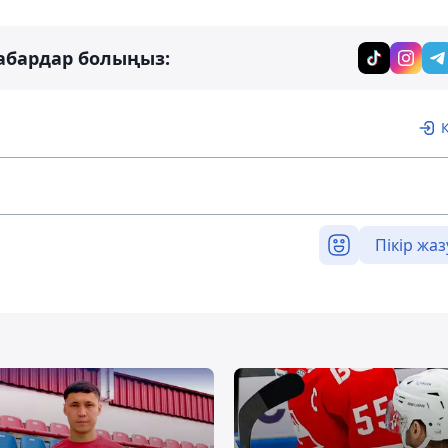
абардар болыңыз:
Пікір жаз