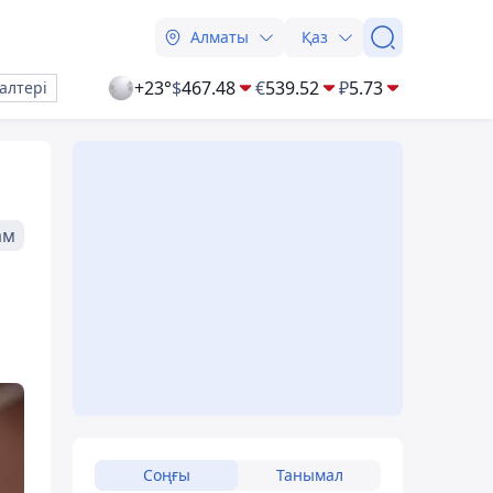
Алматы
Қаз
+23°
$
467.48
€
539.52
₽
5.73
алтері
ам
Соңғы
Танымал