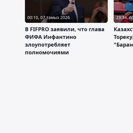
00:10, 07 тамыз 2026
23:34, 
В FIFPRO заявили, что глава
Казах
ФИФА Инфантино
Тореку
злоупотребляет
"Бара
полномочиями