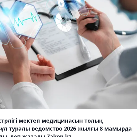
стрлігі мектеп медицинасын толық
ұл туралы ведомство 2026 жылғы 8 мамырда
ы, деп жазады Zakon.kz.