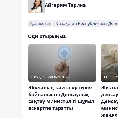
Айгерим Тарина
Қазақстан
Қазақстан Республикасы Денс
Оқи отырыңыз
13:59, 20 мамыр 2026
11:38, 2
Эболаның қайта өршуіне
Жүкті
байланысты Денсаулық
денсау
сақтау министрлігі шұғыл
Денса
ескертпе таратты
минис
жаңал