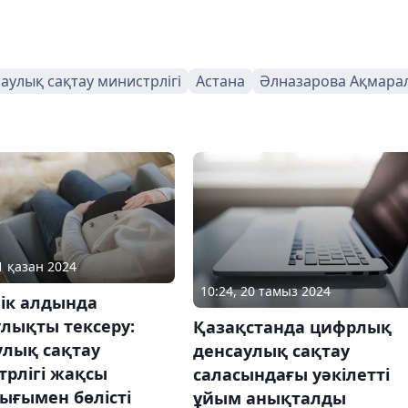
аулық сақтау министрлігі
Астана
Әлназарова Ақмара
1 қазан 2024
10:24, 20 тамыз 2024
лік алдында
лықты тексеру:
Қазақстанда цифрлық
улық сақтау
денсаулық сақтау
трлігі жақсы
саласындағы уәкілетті
ығымен бөлісті
ұйым анықталды