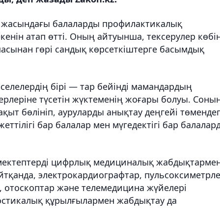
 жасындағы балаларды профилактикалық
 екенін атап өтті. Оның айтуынша, тексерулер көбі
пасынан гөрі сандық көрсеткіштерге басымдық
әселелердің бірі — тар бейінді мамандардың
ерлеріне түсетін жүктеменің жоғары болуы. Соны
ақыт бөлініп, ауруларды анықтау деңгейі төменде
жеттілігі бар балалар мен мүгедектігі бар балалар
 мектептерді цифрлық медициналық жабдықтарме
айтқанда, электрокардиографтар, пульсоксиметрле
, отоскоптар және телемедицина жүйелері
ностикалық құрылғылармен жабдықтау да