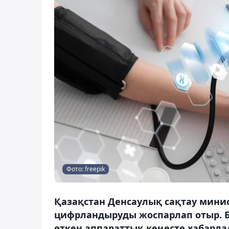
Фото: freepik
Қазақстан Денсаулық сақтау мини
цифрландыруды жоспарлап отыр. Б
өткен аппараттық кеңесте хабарлад