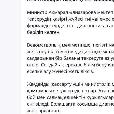
Министр Ақмарал Әлназарова мектеп
тексерудің қазіргі жүйесі тиімді емес
формалды түрде өтіп, диагностика са
беріліп келген.
Ведомствоның мәліметінше, негізгі м
жетіспеушілігі мен медицина қызметк
салдарынан бір баланы тексеруге аз у
отыр. Сондай-ақ ерекше білім беру қа
есепке алу жүйесі жеткіліксіз.
Жағдайды жақсарту үшін министрлік
қамтамасыз етуді көздеп отыр. Атап 
бой мен салмақ өлшейтін құрылғылар
енгізіледі. Болашақта қосымша диаг
жоспарланған.