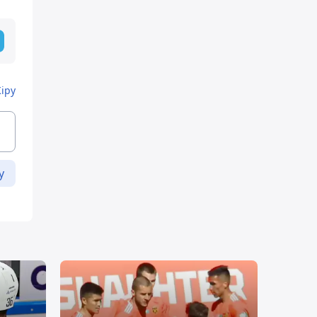
Кіру
у