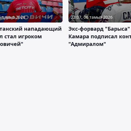
06 тамыз 2026
23:07, 06 тамыз 2026
станский нападающий
Экс-форвард "Барыса"
л стал игроком
Камара подписал конт
новичей"
"Адмиралом"