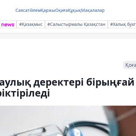
Саясат
Әлем
Қаржы
Оқиға
Құқық
Мақалалар
#Қазақмыс
#Салыстырмалы Қазақстан
#Халық бухг
Қоғ
улық деректері бірыңғай
іктіріледі