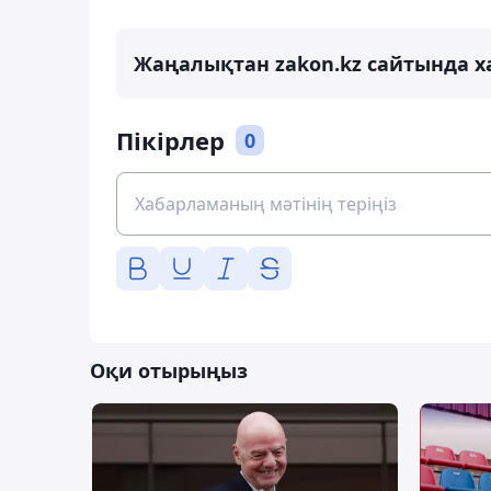
Жаңалықтан zakon.kz сайтында х
Пікірлер
0
Оқи отырыңыз