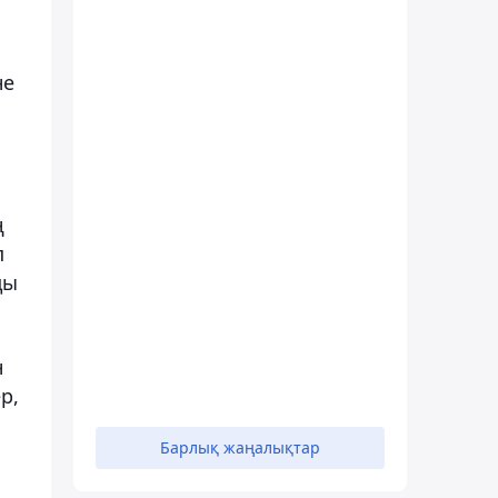
не
ң
п
ды
н
р,
Барлық жаңалықтар