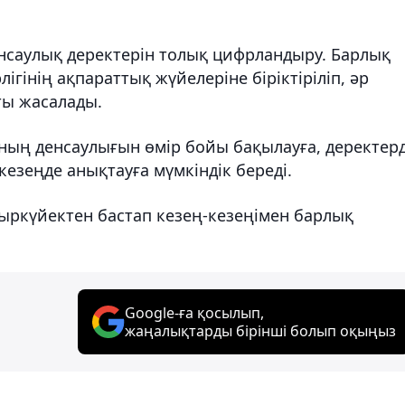
нсаулық деректерін толық цифрландыру. Барлық
ігінің ақпараттық жүйелеріне біріктіріліп, әр
ты жасалады.
ның денсаулығын өмір бойы бақылауға, деректерд
кезеңде анықтауға мүмкіндік береді.
қыркүйектен бастап кезең-кезеңімен барлық
Google-ға қосылып,
жаңалықтарды бірінші болып оқыңыз