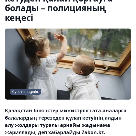
болады – полицияның
кеңесі
Сурет: magnific
Қазақстан Ішкі істер министрлігі ата-аналарға
балалардың терезеден құлап кетуінің алдын
алу жолдары туралы арнайы жадынама
жариялады, деп хабарлайды Zakon.kz.