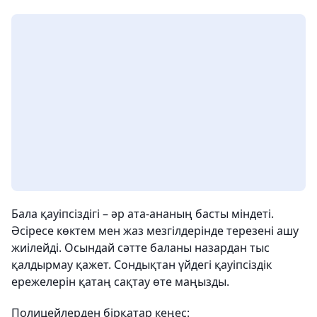
Бала қауіпсіздігі – әр ата-ананың басты міндеті.
Әсіресе көктем мен жаз мезгілдерінде терезені ашу
жиілейді. Осындай сәтте баланы назардан тыс
қалдырмау қажет. Сондықтан үйдегі қауіпсіздік
ережелерін қатаң сақтау өте маңызды.
Полицейлерден бірқатар кеңес: