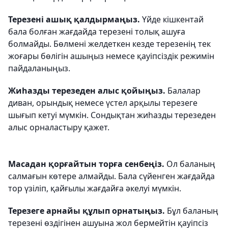
Терезені ашық қалдырмаңыз.
Үйде кішкентай
бала болған жағдайда терезені толық ашуға
болмайды. Бөлмені желдеткен кезде терезенің тек
жоғары бөлігін ашыңыз немесе қауіпсіздік режимін
пайдаланыңыз.
Жиһазды терезеден алыс қойыңыз.
Балалар
диван, орындық немесе үстел арқылы терезеге
шығып кетуі мүмкін. Сондықтан жиһазды терезеден
алыс орналастыру қажет.
Масадан қорғайтын торға сенбеңіз.
Ол баланың
салмағын көтере алмайды. Бала сүйенген жағдайда
тор үзіліп, қайғылы жағдайға әкелуі мүмкін.
Терезеге арнайы құлып орнатыңыз.
Бұл баланың
терезені өздігінен ашуына жол бермейтін қауіпсіз