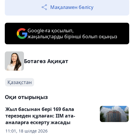
Мақаламен бөлісу
Google-ға қосылып,
жаңалықтарды бірінші болып оқыңыз
Ботагөз Ақиқат
Қазақстан
Оқи отырыңыз
Жыл басынан бері 169 бала
терезеден құлаған: ІІМ ата-
аналарға ескерту жасады
11:01, 18 шілде 2026