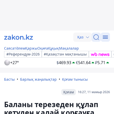
Қаз
Саясат
Әлем
Қаржы
Оқиға
Құқық
Мақалалар
#Референдум-2026
#Қазақстан мақтанышы
+27°
$
469.93
€
541.64
₽
5.71
Басты
Барлық жаңалықтар
Қоғам тынысы
Қоғам
16:27, 11 мамыр 2026
Баланы терезеден құлап
кетуден қалай қорғауға