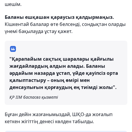
шешім.
Баланы ешқашан қараусыз қалдырмаңыз.
Кішкентай балалар өте белсенді, сондықтан оларды
үнемі бақылауда ұстау қажет.
"Қарапайым сақтық шаралары қайғылы
жағдайлардың алдын алады. Баланы
әрдайым назарда ұстап, үйде қауіпсіз орта
қалыптастыру – оның өмірі мен
денсаулығын қорғаудың ең тиімді жолы".
ҚР ІІМ баспасөз қызметі
Бұған дейін жазғанымыздай, ШҚО-да жоғалып
кеткен жігіттің денесі көлден табылды.