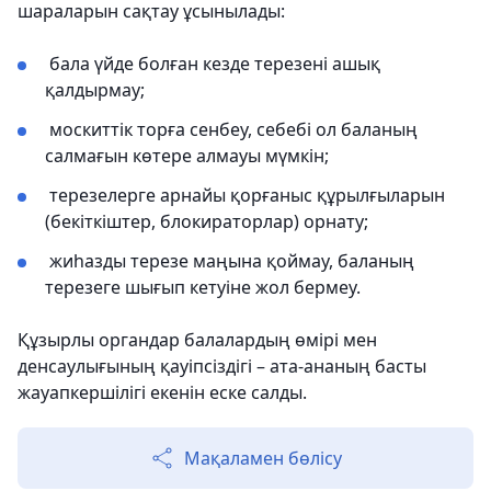
шараларын сақтау ұсынылады:
бала үйде болған кезде терезені ашық
қалдырмау;
москиттік торға сенбеу, себебі ол баланың
салмағын көтере алмауы мүмкін;
терезелерге арнайы қорғаныс құрылғыларын
(бекіткіштер, блокираторлар) орнату;
жиһазды терезе маңына қоймау, баланың
терезеге шығып кетуіне жол бермеу.
Құзырлы органдар балалардың өмірі мен
денсаулығының қауіпсіздігі – ата-ананың басты
жауапкершілігі екенін еске салды.
Мақаламен бөлісу