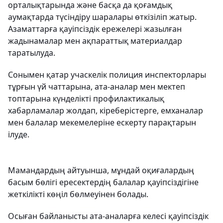
орталықтарында және басқа да қоғамдық
аумақтарда түсіндіру шаралары өткізіліп жатыр.
Азаматтарға қауіпсіздік ережелері жазылған
жадынамалар мен ақпараттық материалдар
таратылуда.
Сонымен қатар учаскелік полиция инспекторлары
тұрғын үй чаттарына, ата-аналар мен мектеп
топтарына күнделікті профилактикалық
хабарламалар жолдап, кіреберістерге, емханалар
мен балалар мекемелеріне ескерту парақтарын
ілуде.
Мамандардың айтуынша, мұндай оқиғалардың
басым бөлігі ересектердің балалар қауіпсіздігіне
жеткілікті көңіл бөлмеуінен болады.
Осыған байланысты ата-аналарға келесі қауіпсіздік