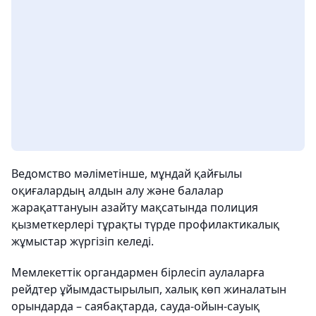
Ведомство мәліметінше, мұндай қайғылы
оқиғалардың алдын алу және балалар
жарақаттануын азайту мақсатында полиция
қызметкерлері тұрақты түрде профилактикалық
жұмыстар жүргізіп келеді.
Мемлекеттік органдармен бірлесіп аулаларға
рейдтер ұйымдастырылып, халық көп жиналатын
орындарда – саябақтарда, сауда-ойын-сауық