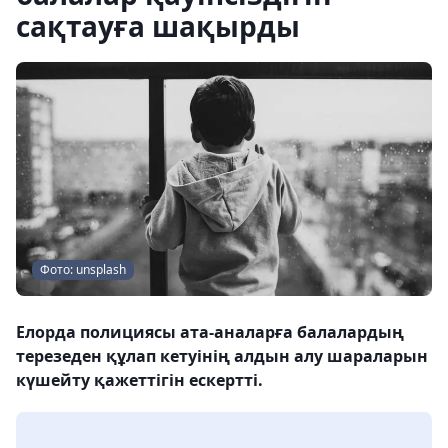
сақтауға шақырды
Фото: unsplash
Елорда полициясы ата-аналарға балалардың
терезеден құлап кетуінің алдын алу шараларын
күшейту қажеттігін ескертті.