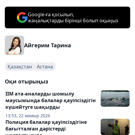
Google-ға қосылып,
жаңалықтарды бірінші болып оқыңыз
Айгерим Тарина
Қазақстан
Астана
Оқи отырыңыз
ІІМ ата-аналарды шомылу
маусымында балалар қауіпсіздігін
күшейтуге шақырды
13:53, 22 мамыр 2026
Полиция балалар қауіпсіздігіне
бағытталған дәрістерді