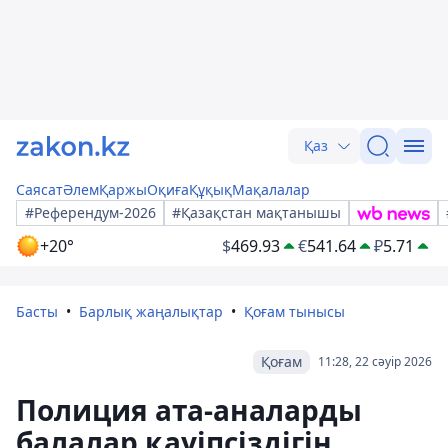
Қаз
Саясат
Әлем
Қаржы
Оқиға
Құқық
Мақалалар
#Референдум-2026
#Қазақстан мақтанышы
+20°
$
469.93
€
541.64
₽
5.71
Басты
Барлық жаңалықтар
Қоғам тынысы
Қоғам
11:28, 22 сәуір 2026
Полиция ата-аналарды
балалар қауіпсіздігін