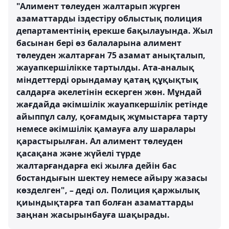
"Алимент төлеуден жалтарып жүрген
азаматтарды іздестіру облыстық полиция
департаментінің ерекше бақылауында. Жыл
басынан бері өз балаларына алимент
төлеуден жалтарған 75 азамат анықталып,
жауапкершілікке тартылды. Ата-аналық
міндеттерді орындамау қатаң құқықтық
салдарға әкелетінін ескерген жөн. Мұндай
жағдайда әкімшілік жауапкершілік ретінде
айыппұл салу, қоғамдық жұмыстарға тарту
немесе әкімшілік қамауға алу шаралары
қарастырылған. Ал алимент төлеуден
қасақана және жүйелі түрде
жалтарғандарға екі жылға дейін бас
бостандығын шектеу немесе айыру жазасы
көзделген", – деді ол. Полиция қаржылық
қиындықтарға тап болған азаматтарды
заңнан жасырынбауға шақырады.