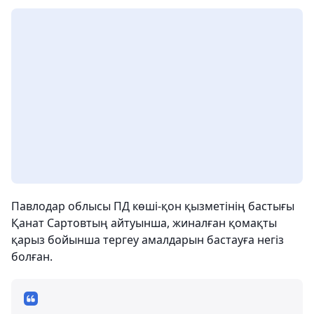
Павлодар облысы ПД көші-қон қызметінің бастығы
Қанат Сартовтың айтуынша, жиналған қомақты
қарыз бойынша тергеу амалдарын бастауға негіз
болған.