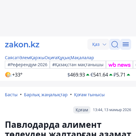
Қаз
Саясат
Әлем
Қаржы
Оқиға
Құқық
Мақалалар
#Референдум-2026
#Қазақстан мақтанышы
+33°
$
469.93
€
541.64
₽
5.71
Басты
Барлық жаңалықтар
Қоғам тынысы
Қоғам
13:44, 13 мамыр 2026
Павлодарда алимент
төлеуден жалтарған азамат