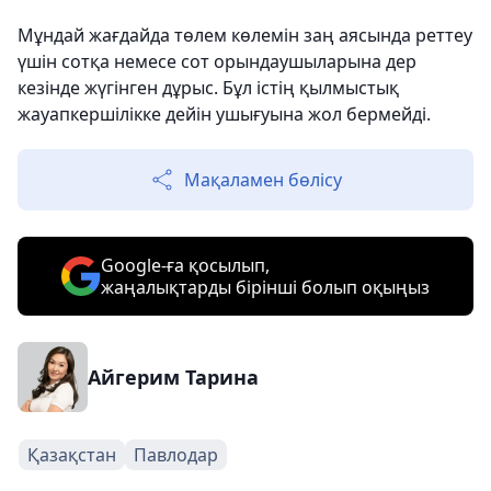
Мұндай жағдайда төлем көлемін заң аясында реттеу
үшін сотқа немесе сот орындаушыларына дер
кезінде жүгінген дұрыс. Бұл істің қылмыстық
жауапкершілікке дейін ушығуына жол бермейді.
Мақаламен бөлісу
Google-ға қосылып,
жаңалықтарды бірінші болып оқыңыз
Айгерим Тарина
Қазақстан
Павлодар