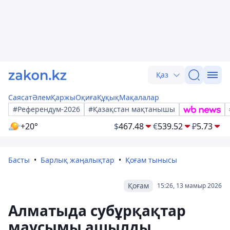
Қаз
Саясат
Әлем
Қаржы
Оқиға
Құқық
Мақалалар
#Референдум-2026
#Қазақстан мақтанышы
+20°
$
467.48
€
539.52
₽
5.73
Басты
Барлық жаңалықтар
Қоғам тынысы
Қоғам
15:26, 13 мамыр 2026
Алматыда субұрқақтар
маусымы ашылды