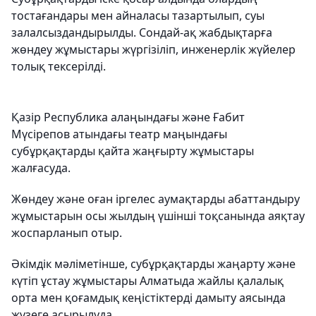
тостағандары мен айналасы тазартылып, суы
залалсыздандырылды. Сондай-ақ жабдықтарға
жөндеу жұмыстары жүргізіліп, инженерлік жүйелер
толық тексерілді.
Қазір Республика алаңындағы және Ғабит
Мүсірепов атындағы театр маңындағы
субұрқақтарды қайта жаңғырту жұмыстары
жалғасуда.
Жөндеу және оған іргелес аумақтарды абаттандыру
жұмыстарын осы жылдың үшінші тоқсанында аяқтау
жоспарланып отыр.
Әкімдік мәліметінше, субұрқақтарды жаңарту және
күтіп ұстау жұмыстары Алматыда жайлы қалалық
орта мен қоғамдық кеңістіктерді дамыту аясында
жүзеге асырылуда.