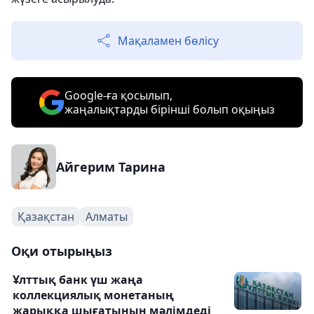
Мақаламен бөлісу
Google-ға қосылып,
жаңалықтарды бірінші болып оқыңыз
Айгерим Тарина
Қазақстан
Алматы
Оқи отырыңыз
Ұлттық банк үш жаңа
коллекциялық монетаның
жарыққа шығатынын мәлімдеді