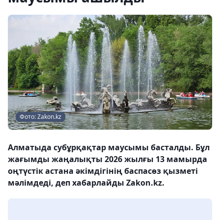
Фото: Zakon.kz
Алматыда субұрқақтар маусымы басталды. Бұл
жағымды жаңалықты 2026 жылғы 13 мамырда
оңтүстік астана әкімдігінің баспасөз қызметі
мәлімдеді, деп хабарлайды Zakon.kz.