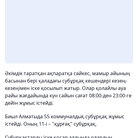
Әкімдік таратқан ақпаратқа сәйкес, мамыр айының
басынан бері қаладағы субұрқақ кешендері кезең-
кезеңімен іске қосылып жатыр. Олар қолайлы ауа
райы жағдайында күн сайын сағат 08:00-ден 23:00-ге
дейін жұмыс істейді.
Биыл Алматыда 55 коммуналдық субұрқақ жұмыс
істейді. Оның 11-і – "құрғақ" субұрқақ.
Субұрқақтарды іске қосар алдында олардың