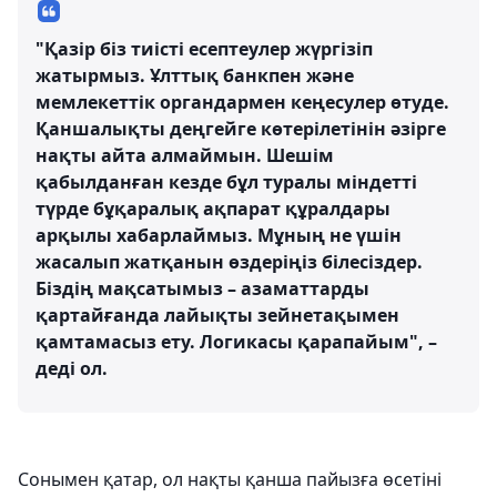
"Қазір біз тиісті есептеулер жүргізіп
жатырмыз. Ұлттық банкпен және
мемлекеттік органдармен кеңесулер өтуде.
Қаншалықты деңгейге көтерілетінін әзірге
нақты айта алмаймын. Шешім
қабылданған кезде бұл туралы міндетті
түрде бұқаралық ақпарат құралдары
арқылы хабарлаймыз. Мұның не үшін
жасалып жатқанын өздеріңіз білесіздер.
Біздің мақсатымыз – азаматтарды
қартайғанда лайықты зейнетақымен
қамтамасыз ету. Логикасы қарапайым", –
деді ол.
Сонымен қатар, ол нақты қанша пайызға өсетіні