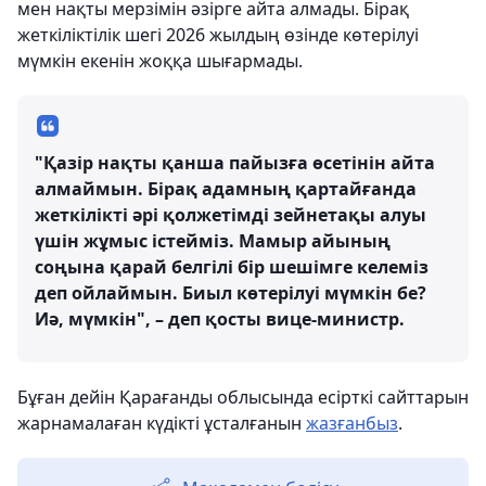
мен нақты мерзімін әзірге айта алмады. Бірақ
жеткіліктілік шегі 2026 жылдың өзінде көтерілуі
мүмкін екенін жоққа шығармады.
"Қазір нақты қанша пайызға өсетінін айта
алмаймын. Бірақ адамның қартайғанда
жеткілікті әрі қолжетімді зейнетақы алуы
үшін жұмыс істейміз. Мамыр айының
соңына қарай белгілі бір шешімге келеміз
деп ойлаймын. Биыл көтерілуі мүмкін бе?
Иә, мүмкін", – деп қосты вице-министр.
Бұған дейін Қарағанды облысында есірткі сайттарын
жарнамалаған күдікті ұсталғанын
жазғанбыз
.