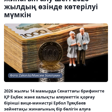
жылдың өзінде көтерілуі
мүмкін
Фото: Zakon.kz/Максим Золотухин
2026 жылғы 14 мамырда Сенаттағы брифингте
ҚР Еңбек және халықты әлеуметтік қорғау
бірінші вице-министрі Ербол Тұяқбаев
зейнетақы жинағының бір бөлігін алуға