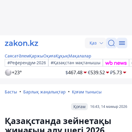
Қаз
Саясат
Әлем
Қаржы
Оқиға
Құқық
Мақалалар
#Референдум-2026
#Қазақстан мақтанышы
+23°
$
467.48
€
539.52
₽
5.73
Басты
Барлық жаңалықтар
Қоғам тынысы
Қоғам
16:43, 14 мамыр 2026
Қазақстанда зейнетақы
жинағын алу шегі 2026