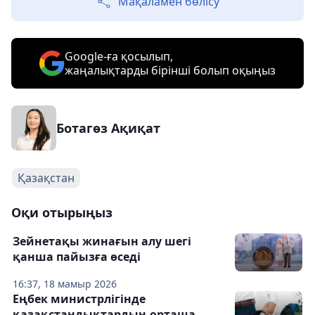
Мақаламен бөлісу
Google-ға қосылып,
жаңалықтарды бірінші болып оқыңыз
Ботагөз Ақиқат
Қазақстан
Оқи отырыңыз
Зейнетақы жинағын алу шегі
қанша пайызға өседі
16:37, 18 мамыр 2026
Еңбек министрлігінде
қазақстандықтардың орташа