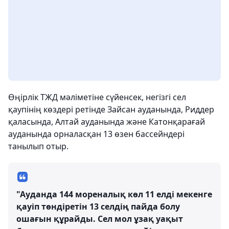
Өңірлік ТЖД мәліметіне сүйенсек, негізгі сел
қаупінің көздері ретінде Зайсан ауданында, Риддер
қаласында, Алтай ауданында және Катонқарағай
ауданында орналасқан 13 өзен бассейндері
танылып отыр.
"Ауданда 144 мореналық көл 11 елді мекенге
қауіп төндіретін 13 селдің пайда болу
ошағын құрайды. Сел мол ұзақ уақыт