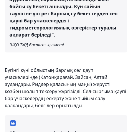
бойғы су бекеті ашылды. Күн сайын
тәулігіне үш рет барлық су бекеттерден сел
қаупі бар учаскелердегі
гидрометеорологиялық өзгерістер туралы
ақпарат беріледі".
ШҚО ТЖД баспасөз қызметі
Бүгінгі күні облыстың барлық сел қаупі
учаскелерінде (Катонқарағай, Зайсан, Алтай
аудандары, Риддер қаласының маңы) жерүсті
көзбен шолып тексеру жүргізілді. Сел-сырғыма қаупі
бар учаскелердің ескерту және тыйым салу
қалқандары, белгілер орнатылды.