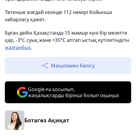
Төтенше жағдай кезінде 112 нөмірі бойынша
хабарласу қажет.
Бұған дейін Қазақстанда 15 мамыр күні бір мезетте
қар, -3°С суық және +35°С аптап ыстық күтілетіндігін
жазғанбыз
.
Мақаламен бөлісу
Google-ға қосылып,
жаңалықтарды бірінші болып оқыңыз
Ботагөз Ақиқат