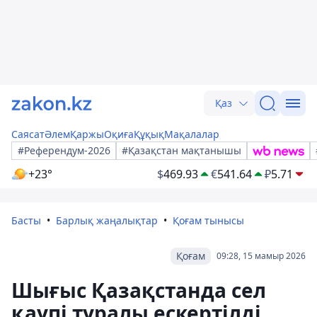
Қаз
Саясат
Әлем
Қаржы
Оқиға
Құқық
Мақалалар
#Референдум-2026
#Қазақстан мақтанышы
+23°
$
469.93
€
541.64
₽
5.71
Басты
Барлық жаңалықтар
Қоғам тынысы
Қоғам
09:28, 15 мамыр 2026
Шығыс Қазақстанда сел
қаупі туралы ескертілді