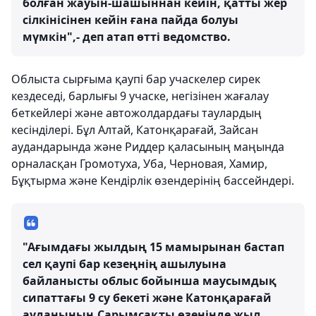
болған жауын-шашыннан кейін, қатты жер
сілкінісінен кейін ғана пайда болуы
мүмкін",- деп атап өтті ведомство.
Облыста сырғыма қаупі бар учаскелер сирек
кездеседі, барлығы 9 учаске, негізінен жағалау
беткейлері және автожолдардағы таулардың
кесінділері. Бұл Алтай, Катонқарағай, Зайсан
аудандарында және Риддер қаласының маңында
орналасқан Громотуха, Уба, Черновая, Хамир,
Бұқтырма және Кендірлік өзендерінің бассейндері.
"Ағымдағы жылдың 15 мамырынан бастап
сел қаупі бар кезеңнің ашылуына
байланысты облыс бойынша маусымдық
сипаттағы 9 су бекеті және Катонқарағай
ауданының Сарымсақты өзенінде жыл