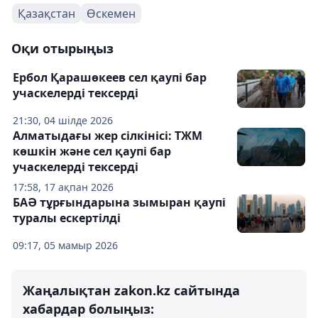
Қазақстан
Өскемен
Оқи отырыңыз
Ербол Қарашөкеев сел қаупі бар
учаскелерді тексерді
21:30, 04 шілде 2026
Алматыдағы жер сілкінісі: ТЖМ
көшкін және сел қаупі бар
учаскелерді тексерді
17:58, 17 ақпан 2026
БАӘ тұрғындарына зымыран қаупі
туралы ескертілді
09:17, 05 мамыр 2026
Жаңалықтан zakon.kz сайтында
хабардар болыңыз: