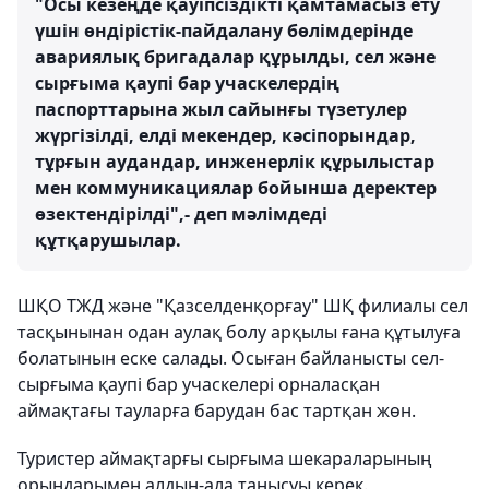
"Осы кезеңде қауіпсіздікті қамтамасыз ету
үшін өндірістік-пайдалану бөлімдерінде
авариялық бригадалар құрылды, сел және
сырғыма қаупі бар учаскелердің
паспорттарына жыл сайынғы түзетулер
жүргізілді, елді мекендер, кәсіпорындар,
тұрғын аудандар, инженерлік құрылыстар
мен коммуникациялар бойынша деректер
өзектендірілді",- деп мәлімдеді
құтқарушылар.
ШҚО ТЖД және "Қазселденқорғау" ШҚ филиалы сел
тасқынынан одан аулақ болу арқылы ғана құтылуға
болатынын еске салады. Осыған байланысты сел-
сырғыма қаупі бар учаскелері орналасқан
аймақтағы тауларға барудан бас тартқан жөн.
Туристер аймақтарғы сырғыма шекараларының
орындарымен алдын-ала танысуы керек.