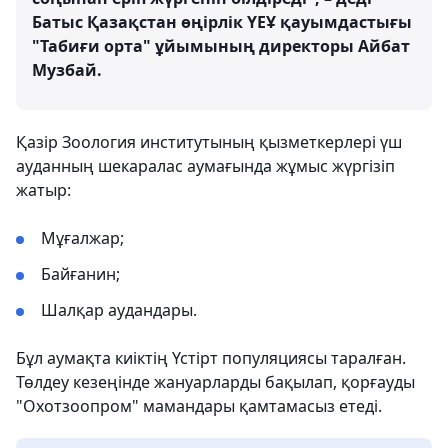
Батыс Қазақстан өңірлік ҮЕҰ қауымдастығы
"Табиғи орта" ұйымының директоры Айбат
Музбай.
Қазір Зоология институтының қызметкерлері үш
ауданның шекаралас аумағында жұмыс жүргізіп
жатыр:
Мұғалжар;
Байғанин;
Шалқар аудандары.
Бұл аумақта киіктің Үстірт популяциясы таралған.
Төлдеу кезеңінде жануарларды бақылап, қорғауды
"Охотзоопром" мамандары қамтамасыз етеді.