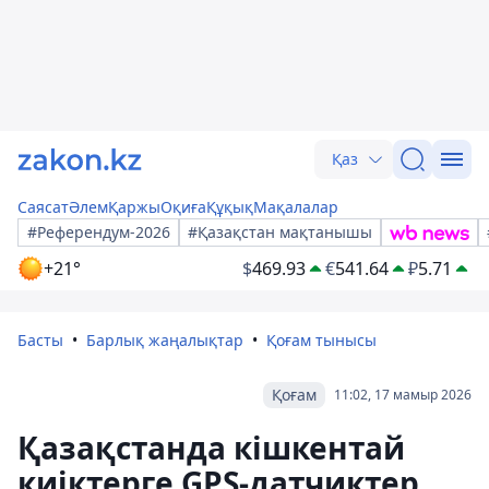
Қаз
Саясат
Әлем
Қаржы
Оқиға
Құқық
Мақалалар
#Референдум-2026
#Қазақстан мақтанышы
+21°
$
469.93
€
541.64
₽
5.71
Басты
Барлық жаңалықтар
Қоғам тынысы
Қоғам
11:02, 17 мамыр 2026
Қазақстанда кішкентай
киіктерге GPS-датчиктер