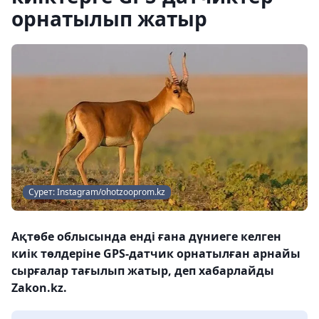
орнатылып жатыр
Сурет: Instagram/ohotzooprom.kz
Ақтөбе облысында енді ғана дүниеге келген
киік төлдеріне GPS-датчик орнатылған арнайы
сырғалар тағылып жатыр, деп хабарлайды
Zakon.kz.