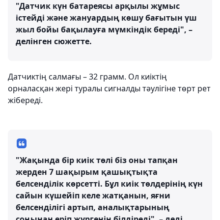
"Датчик күн батареясы арқылы жұмыс
істейді және жануардың көшу бағытын үш
жыл бойы бақылауға мүмкіндік береді", –
делінген сюжетте.
Датчиктің салмағы – 32 грамм. Ол киіктің
орналасқан жері туралы сигналды тәулігіне төрт рет
жібереді.
"Жақында бір киік төлі біз оны тапқан
жерден 7 шақырым қашықтықта
белсенділік көрсетті. Бұл киік төлдерінің күн
сайын күшейіп келе жатқанын, яғни
белсенділігі артып, аналықтарының
соңынан еріп жүргенін білдіреді", – деді