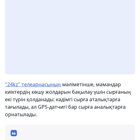
"24kz" телеарнасының
мәліметінше, мамандар
киіктердің көшу жолдарын бақылау үшін сырғаның
екі түрін қолданады: кәдімгі сырға аталықтарға
тағылады, ал GPS-датчигі бар сырға аналықтарға
орнатылады.