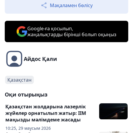
Мақаламен бөлісу
Google-ға қосылып,
жаңалықтарды бірінші болып оқыңыз
Айдос Қали
Қазақстан
Оқи отырыңыз
Қазақстан жолдарына лазерлік
жүйелер орнатылып жатыр: ІІМ
маңызды мәлімдеме жасады
10:25, 29 маусым 2026