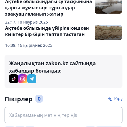
Ақтөбе облысындағы су тасқынына
қарсы жұмыстар: тұрғындар
эвакуацияланып жатыр
22:17, 18 наурыз 2025
Ақтөбе облысында үйіріле көшкен
киіктер бір-бірін таптап тастаған
10:38, 16 қыркүйек 2025
Жаңалықтан zakon.kz сайтында
хабардар болыңыз:
Пікірлер
0
Кіру