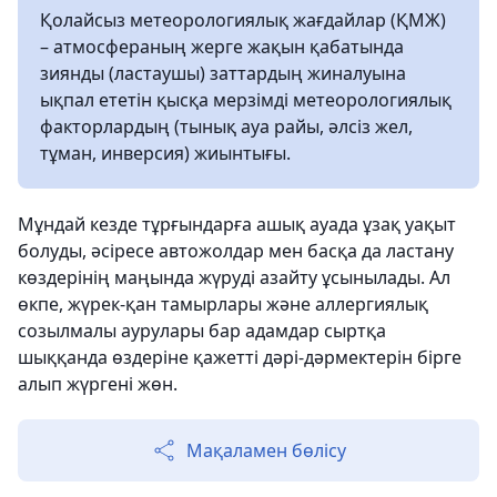
Қолайсыз метеорологиялық жағдайлар (ҚМЖ)
– атмосфераның жерге жақын қабатында
зиянды (ластаушы) заттардың жиналуына
ықпал ететін қысқа мерзімді метеорологиялық
факторлардың (тынық ауа райы, әлсіз жел,
тұман, инверсия) жиынтығы.
Мұндай кезде тұрғындарға ашық ауада ұзақ уақыт
болуды, әсіресе автожолдар мен басқа да ластану
көздерінің маңында жүруді азайту ұсынылады. Ал
өкпе, жүрек-қан тамырлары және аллергиялық
созылмалы аурулары бар адамдар сыртқа
шыққанда өздеріне қажетті дәрі-дәрмектерін бірге
алып жүргені жөн.
Мақаламен бөлісу