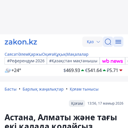
Қаз
Саясат
Әлем
Қаржы
Оқиға
Құқық
Мақалалар
#Референдум-2026
#Қазақстан мақтанышы
+24°
$
469.93
€
541.64
₽
5.71
Басты
Барлық жаңалықтар
Қоғам тынысы
Қоғам
13:56, 17 мамыр 2026
Астана, Алматы және тағы
екі қалада қолайсыз