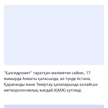
"Қазгидромет" таратқан мәліметке сәйкес, 17
мамырда Алматы қаласында, ал түнде Астана,
Қарағанды және Теміртау қалаларында қолайсыз
метеорологиялық жағдай (ҚМЖ) күтіледі.