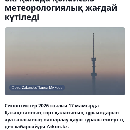
метеорологиялық жағдай
күтіледі
Фото: Zakon.kz/Павел Михеев
Синоптиктер 2026 жылғы 17 мамырда
Қазақстанның төрт қаласының тұрғындарын
ауа сапасының нашарлау қаупі туралы ескертті,
деп хабарлайды Zakon.kz.