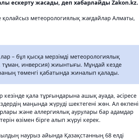
ы ескерту жасады, деп хабарлайды Zakon.kz.
де қолайсыз метеорологиялық жағдайлар Алматы,
ар – бұл қысқа мерзімді метеорологиялық
л, тұман, инверсия) жиынтығы. Мұндай кезде
раның төменгі қабатында жиналып қалады.
 кезінде қала тұрғындарына ашық ауада, әсіресе
здердің маңында жүруді шектегені жөн. Ал өкпен
рлары және аллергиялық аурулары бар адамдар
ерін өзімен бірге алып жүруі керек.
жылдың наурыз айында Қазақстанның 68 елді