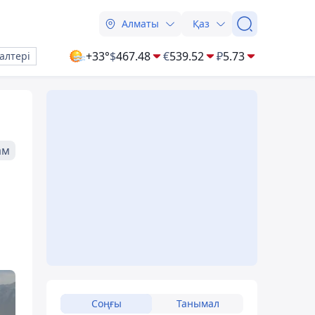
Алматы
Қаз
+33°
$
467.48
€
539.52
₽
5.73
алтері
ам
Соңғы
Танымал