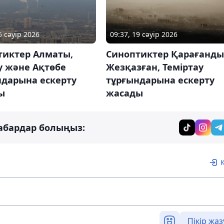
5 сәуір 2026
09:37, 19 сәуір 2026
тиктер Алматы,
Синоптиктер Қарағанды
у және Ақтөбе
Жезқазған, Теміртау
ндарына ескерту
тұрғындарына ескерту
ы
жасады
абардар болыңыз:
Пікір жаз