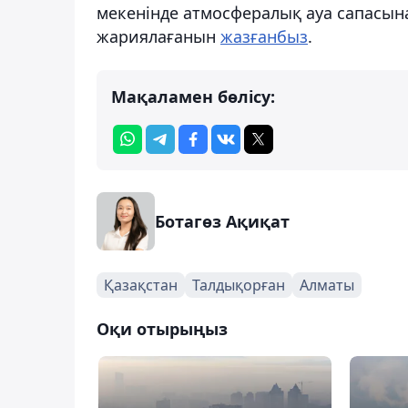
мекенінде атмосфералық ауа сапасын
жариялағанын
жазғанбыз
.
Мақаламен бөлісу:
Ботагөз Ақиқат
Қазақстан
Талдықорған
Алматы
Оқи отырыңыз