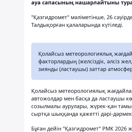
ауа сапасының нашарлайтыны турал
"Қазгидромет" мәліметінше, 26 сәуір
Талдықорған қалаларында күтіледі.
Қолайсыз метеорологиялық жағдайл
факторлардың (желсіздік, әлсіз же
зиянды (ластаушы) заттар атмосфе
Қолайсыз метеорологиялық жағдайлар
автожолдар мен басқа да ластаушы кө
созылмалы аурулары, жүрек-қан тамы
сыртқа шыққанда қажетті дәрі-дәрмект
Бұған дейін "Қазгидромет" РМК 2026 