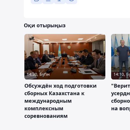
Оқи отырыңыз
14:30, Бүгін
14:10, Б
Обсуждён ход подготовки
"Верит
сборных Казахстана к
усердн
международным
сборно
комплексным
на во
соревнованиям