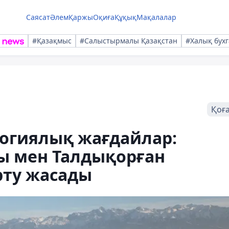
Саясат
Әлем
Қаржы
Оқиға
Құқық
Мақалалар
#Қазақмыс
#Салыстырмалы Қазақстан
#Халық бухг
Қоғ
огиялық жағдайлар:
ы мен Талдықорған
рту жасады