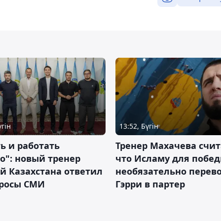
үгін
13:52, Бүгін
ь и работать
Тренер Махачева счит
о": новый тренер
что Исламу для побе
й Казахстана ответил
необязательно перев
просы СМИ
Гэрри в партер