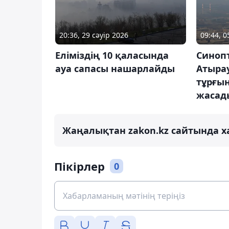
20:36, 29 сәуір 2026
09:44, 0
Еліміздің 10 қаласында
Синоп
ауа сапасы нашарлайды
Атыра
тұрғы
жасад
Жаңалықтан zakon.kz сайтында х
Пікірлер
0