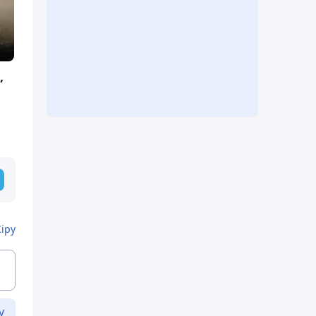
,
Кіру
у