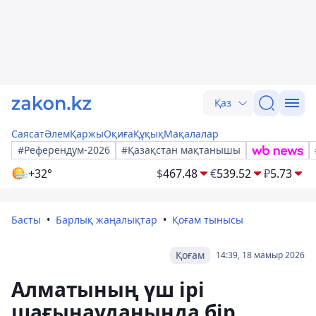
Қаз
Саясат
Әлем
Қаржы
Оқиға
Құқық
Мақалалар
#Референдум-2026
#Қазақстан мақтанышы
+32°
$
467.48
€
539.52
₽
5.73
Басты
Барлық жаңалықтар
Қоғам тынысы
Қоғам
14:39, 18 мамыр 2026
Алматының үш ірі
шағынауданында бір