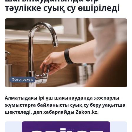
тәулікке суық су өшіріледі
Фото: pexels
Алматыдағы ірі үш шағынауданда жоспарлы
жұмыстарға байланысты суық су беру уақытша
шектеледі, деп хабарлайды Zakon.kz.