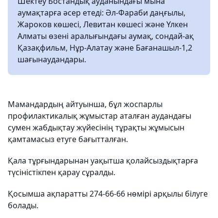
Шектеу Бостандық ауданындағы мына
аумақтарға әсер етеді: Әл-Фараби даңғылы,
Жароков көшесі, Левитан көшесі және Үлкен
Алматы өзені аралығындағы аумақ, сондай-ақ
Қазақфильм, Нұр-Алатау және Бағанашыл-1,2
шағынаудандары.
Мамандардың айтуынша, бұл жоспарлы
профилактикалық жұмыстар аталған аудандағы
сумен жабдықтау жүйесінің тұрақты жұмысын
қамтамасыз етуге бағытталған.
Қала тұрғындарынан уақытша қолайсыздықтарға
түсіністікпен қарау сұралды.
Қосымша ақпаратты 274-66-66 нөмірі арқылы білуге
болады.