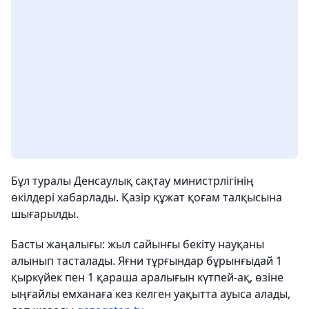
Бұл туралы Денсаулық сақтау министрлігінің
өкілдері хабарлады. Қазір құжат қоғам талқысына
шығарылды.
Басты жаңалығы: жыл сайынғы бекіту науқаны
алынып тасталады. Яғни тұрғындар бұрынғыдай 1
қыркүйек пен 1 қараша аралығын күтпей-ақ, өзіне
ыңғайлы емханаға кез келген уақытта ауыса алады,