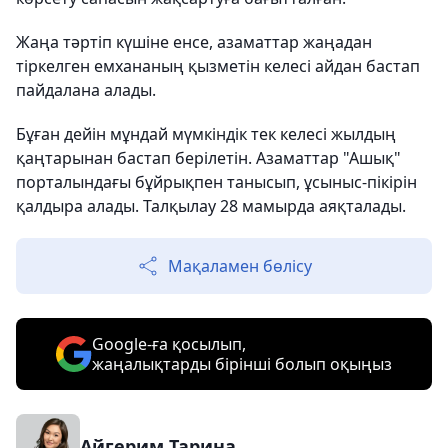
Жаңа тәртіп күшіне енсе, азаматтар жаңадан
тіркелген емхананың қызметін келесі айдан бастап
пайдалана алады.
Бұған дейін мұндай мүмкіндік тек келесі жылдың
қаңтарынан бастап берілетін. Азаматтар "Ашық"
порталындағы бұйрықпен танысып, ұсыныс-пікірін
қалдыра алады. Талқылау 28 мамырда аяқталады.
Мақаламен бөлісу
Google-ға қосылып,
жаңалықтарды бірінші болып оқыңыз
Айгерим Тарина