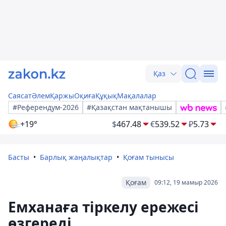
Қаз
Саясат
Әлем
Қаржы
Оқиға
Құқық
Мақалалар
#Референдум-2026
#Қазақстан мақтанышы
+19°
$
467.48
€
539.52
₽
5.73
Басты
Барлық жаңалықтар
Қоғам тынысы
Қоғам
09:12, 19 мамыр 2026
Емханаға тіркелу ережесі
өзгереді