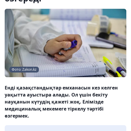
Фото: Zakon.kz
Енді қазақстандықтар емханасын кез келген
уақытта ауыстыра алады. Ол үшін бекіту
науқанын күтудің қажеті жоқ. Елімізде
медициналық мекемеге тіркелу тәртібі
өзгермек.