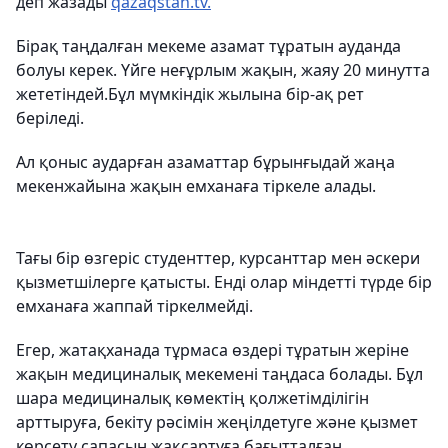
деп жазады
qazaqstan.tv.
Бірақ таңдалған мекеме азамат тұратын ауданда
болуы керек. Үйге неғұрлым жақын, жаяу 20 минутта
жететіндей.Бұл мүмкіндік жылына бір-ақ рет
беріледі.
Ал қоныс аударған азаматтар бұрынғыдай жаңа
мекенжайына жақын емханаға тіркеле алады.
Тағы бір өзгеріс студенттер, курсанттар мен әскери
қызметшілерге қатысты. Енді олар міндетті түрде бір
емханаға жаппай тіркелмейді.
Егер, жатақханада тұрмаса өздері тұратын жеріне
жақын медициналық мекемені таңдаса болады. Бұл
шара медициналық көмектің қолжетімділігін
арттыруға, бекіту рәсімін жеңілдетуге және қызмет
көрсету сапасын жақсартуға бағытталған.