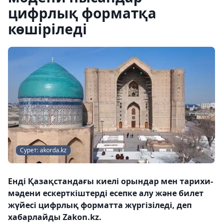
цифрлық форматқа
көшіріледі
Сурет: akorda.kz
Енді Қазақстандағы киелі орындар мен тарихи-
мәдени ескерткіштерді есепке алу және билет
жүйесі цифрлық форматта жүргізіледі, деп
хабарлайды Zakon.kz.