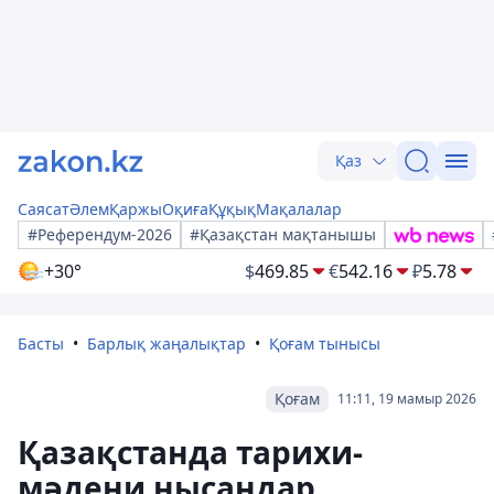
Қаз
Саясат
Әлем
Қаржы
Оқиға
Құқық
Мақалалар
#Референдум-2026
#Қазақстан мақтанышы
+30°
$
469.85
€
542.16
₽
5.78
Басты
Барлық жаңалықтар
Қоғам тынысы
Қоғам
11:11, 19 мамыр 2026
Қазақстанда тарихи-
мәдени нысандар