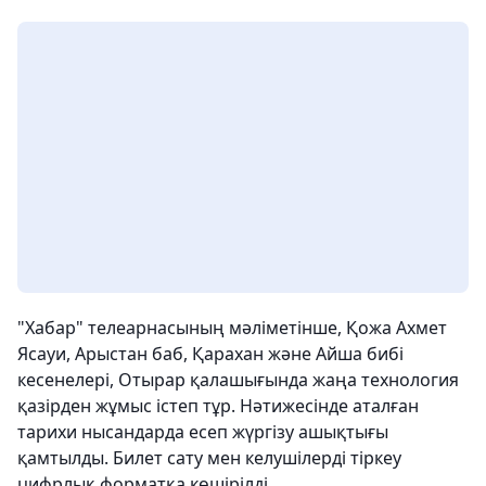
"Хабар" телеарнасының мәліметінше, Қожа Ахмет
Ясауи, Арыстан баб, Қарахан және Айша бибі
кесенелері, Отырар қалашығында жаңа технология
қазірден жұмыс істеп тұр. Нәтижесінде аталған
тарихи нысандарда есеп жүргізу ашықтығы
қамтылды. Билет сату мен келушілерді тіркеу
цифрлық форматқа көшірілді.