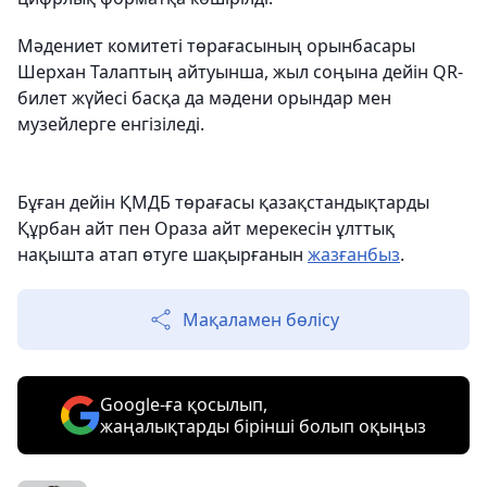
Мәдениет комитеті төрағасының орынбасары
Шерхан Талаптың айтуынша, жыл соңына дейін QR-
билет жүйесі басқа да мәдени орындар мен
музейлерге енгізіледі.
Бұған дейін ҚМДБ төрағасы қазақстандықтарды
Құрбан айт пен Ораза айт мерекесін ұлттық
нақышта атап өтуге шақырғанын
жазғанбыз
.
Мақаламен бөлісу
Google-ға қосылып,
жаңалықтарды бірінші болып оқыңыз