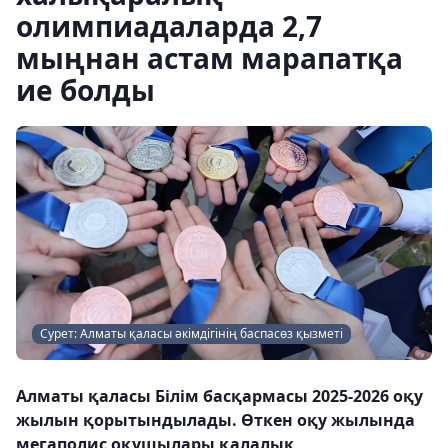
олимпиадаларда 2,7
мыңнан астам марапатқа
ие болды
Сурет: Алматы қаласы әкімдігінің баспасөз қызметі
Алматы қаласы Білім басқармасы 2025-2026 оқу
жылын қорытындылады. Өткен оқу жылында
мегаполис оқушылары қалалық,