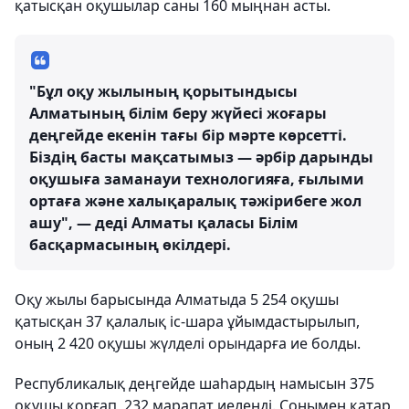
қатысқан оқушылар саны 160 мыңнан асты.
"Бұл оқу жылының қорытындысы
Алматының білім беру жүйесі жоғары
деңгейде екенін тағы бір мәрте көрсетті.
Біздің басты мақсатымыз — әрбір дарынды
оқушыға заманауи технологияға, ғылыми
ортаға және халықаралық тәжірибеге жол
ашу", — деді Алматы қаласы Білім
басқармасының өкілдері.
Оқу жылы барысында Алматыда 5 254 оқушы
қатысқан 37 қалалық іс-шара ұйымдастырылып,
оның 2 420 оқушы жүлделі орындарға ие болды.
Республикалық деңгейде шаһардың намысын 375
оқушы қорғап, 232 марапат иеленді. Сонымен қатар