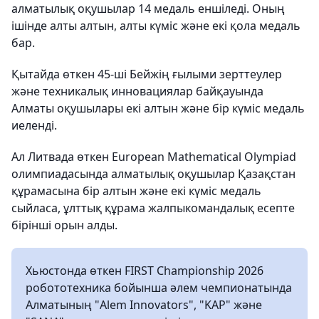
алматылық оқушылар 14 медаль еншіледі. Оның
ішінде алты алтын, алты күміс және екі қола медаль
бар.
Қытайда өткен 45-ші Бейжің ғылыми зерттеулер
және техникалық инновациялар байқауында
Алматы оқушылары екі алтын және бір күміс медаль
иеленді.
Ал Литвада өткен European Mathematical Olympiad
олимпиадасында алматылық оқушылар Қазақстан
құрамасына бір алтын және екі күміс медаль
сыйласа, ұлттық құрама жалпыкомандалық есепте
бірінші орын алды.
Хьюстонда өткен FIRST Championship 2026
робототехника бойынша әлем чемпионатында
Алматының "Alem Innovators", "KAP" және