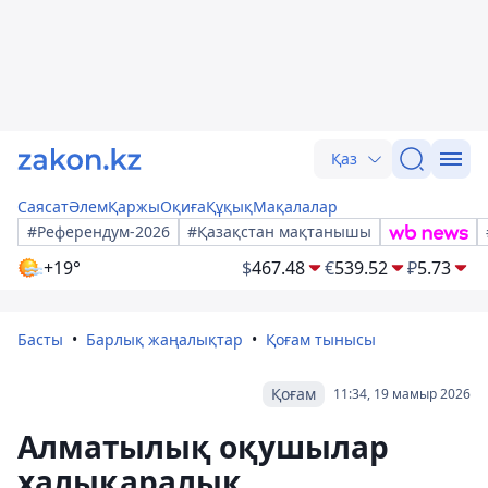
Қаз
Саясат
Әлем
Қаржы
Оқиға
Құқық
Мақалалар
#Референдум-2026
#Қазақстан мақтанышы
+19°
$
467.48
€
539.52
₽
5.73
Басты
Барлық жаңалықтар
Қоғам тынысы
Қоғам
11:34, 19 мамыр 2026
Алматылық оқушылар
халықаралық