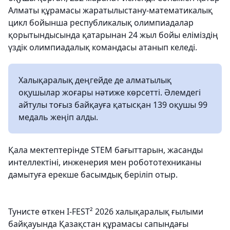
Алматы құрамасы жаратылыстану-математикалық
цикл бойынша республикалық олимпиадалар
қорытындысында қатарынан 24 жыл бойы еліміздің
үздік олимпиадалық командасы атанып келеді.
Халықаралық деңгейде де алматылық
оқушылар жоғары нәтиже көрсетті. Әлемдегі
айтулы тоғыз байқауға қатысқан 139 оқушы 99
медаль жеңіп алды.
Қала мектептерінде STEM бағыттарын, жасанды
интеллектіні, инженерия мен робототехниканы
дамытуға ерекше басымдық беріліп отыр.
Тунисте өткен I-FEST² 2026 халықаралық ғылыми
байқауында Қазақстан құрамасы сапындағы