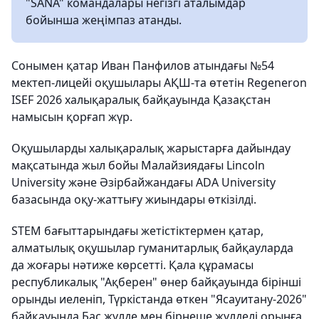
"SANA" командалары негізгі аталымдар
бойынша жеңімпаз атанды.
Сонымен қатар Иван Панфилов атындағы №54
мектеп-лицейі оқушылары АҚШ-та өтетін Regeneron
ISEF 2026 халықаралық байқауында Қазақстан
намысын қорғап жүр.
Оқушыларды халықаралық жарыстарға дайындау
мақсатында жыл бойы Малайзиядағы Lincoln
University және Әзірбайжандағы ADA University
базасында оқу-жаттығу жиындары өткізілді.
STEM бағыттарындағы жетістіктермен қатар,
алматылық оқушылар гуманитарлық байқауларда
да жоғары нәтиже көрсетті. Қала құрамасы
республикалық "Ақберен" өнер байқауында бірінші
орынды иеленіп, Түркістанда өткен "Ясауитану-2026"
байқауында Бас жүлде мен бірнеше жүлделі орынға