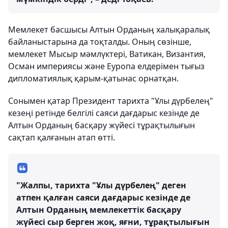
Мемлекет басшысы Алтын Орданың халықаралық
байланыстарына да тоқталды. Оның сөзінше,
мемлекет Мысыр мәмлүктері, Ватикан, Византия,
Осман империясы және Еуропа елдерімен тығыз
дипломатиялық қарым-қатынас орнатқан.
Сонымен қатар Президент тарихта "Ұлы дүрбелең"
кезеңі ретінде белгілі саяси дағдарыс кезінде де
Алтын Орданың басқару жүйесі тұрақтылығын
сақтап қалғанын атап өтті.
"Жалпы, тарихта "Ұлы дүрбелең" деген
атпен қалған саяси дағдарыс кезінде де
Алтын Орданың мемлекеттік басқару
жүйесі сыр берген жоқ, яғни, тұрақтылығын