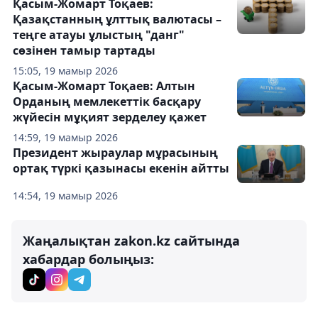
Қасым-Жомарт Тоқаев:
Қазақстанның ұлттық валютасы –
теңге атауы ұлыстың "данг"
сөзінен тамыр тартады
15:05, 19 мамыр 2026
️Қасым-Жомарт Тоқаев: Алтын
Орданың мемлекеттік басқару
жүйесін мұқият зерделеу қажет
14:59, 19 мамыр 2026
Президент жыраулар мұрасының
ортақ түркі қазынасы екенін айтты
14:54, 19 мамыр 2026
Жаңалықтан zakon.kz сайтында
хабардар болыңыз: