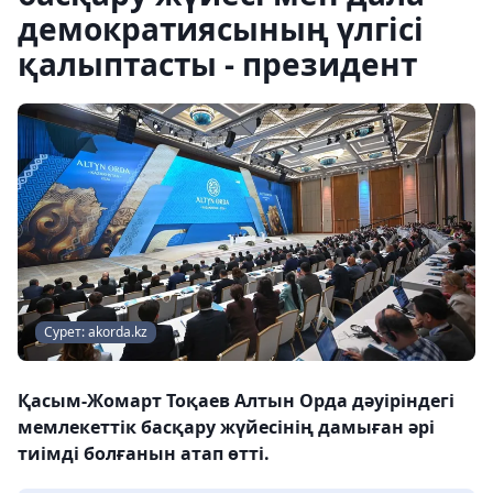
демократиясының үлгісі
қалыптасты - президент
Сурет: akorda.kz
Қасым-Жомарт Тоқаев Алтын Орда дәуіріндегі
мемлекеттік басқару жүйесінің дамыған әрі
тиімді болғанын атап өтті.