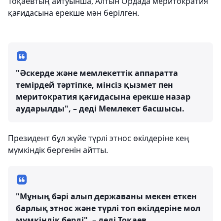
Тоқаевтың айтуынша, Алтын Ордада меритократия
қағидасына ерекше мән берілген.
"Әскерде және мемлекеттік аппаратта
темірдей тәртіпке, мінсіз қызмет пен
меритократия қағидасына ерекше назар
аударылды", – деді Мемлекет басшысы.
Президент бұл жүйе түрлі этнос өкілдеріне кең
мүмкіндік бергенін айтты.
"Мұның бәрі алып державаны мекен еткен
барлық этнос және түрлі топ өкілдеріне мол
мүмкіндік берді", – деді Тоқаев.