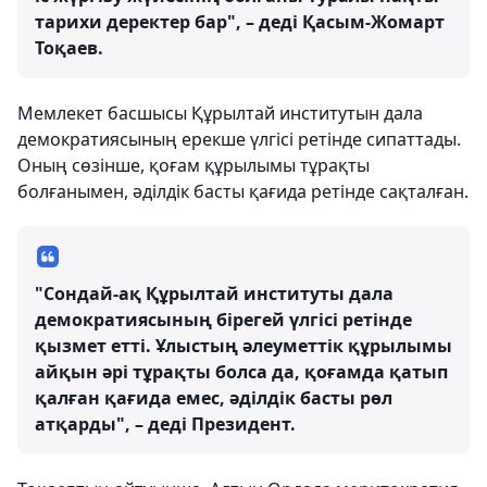
тарихи деректер бар", – деді Қасым-Жомарт
Тоқаев.
Мемлекет басшысы Құрылтай институтын дала
демократиясының ерекше үлгісі ретінде сипаттады.
Оның сөзінше, қоғам құрылымы тұрақты
болғанымен, әділдік басты қағида ретінде сақталған.
"Сондай-ақ Құрылтай институты дала
демократиясының бірегей үлгісі ретінде
қызмет етті. Ұлыстың әлеуметтік құрылымы
айқын әрі тұрақты болса да, қоғамда қатып
қалған қағида емес, әділдік басты рөл
атқарды", – деді Президент.