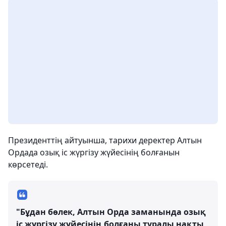
Президенттің айтуынша, тарихи деректер Алтын
Ордада озық іс жүргізу жүйесінің болғанын
көрсетеді.
"Бұдан бөлек, Алтын Орда заманында озық
іс жүргізу жүйесінің болғаны туралы нақты