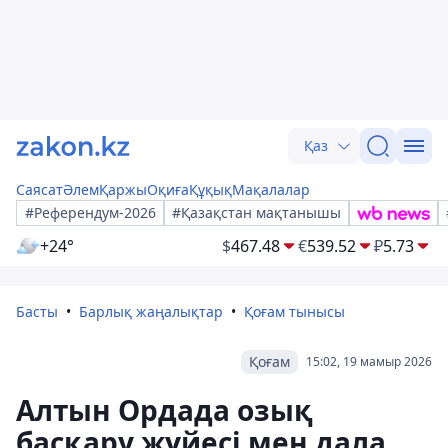
Қаз
Саясат
Әлем
Қаржы
Оқиға
Құқық
Мақалалар
#Референдум-2026
#Қазақстан мақтанышы
+24°
$
467.48
€
539.52
₽
5.73
Басты
Барлық жаңалықтар
Қоғам тынысы
Қоғам
15:02, 19 мамыр 2026
Алтын Ордада озық
басқару жүйесі мен дала