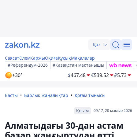
Қаз
Саясат
Әлем
Қаржы
Оқиға
Құқық
Мақалалар
#Референдум-2026
#Қазақстан мақтанышы
+30°
$
467.48
€
539.52
₽
5.73
Басты
Барлық жаңалықтар
Қоғам тынысы
Қоғам
09:17, 20 мамыр 2026
Алматыдағы 30-дан астам
базар жаңғыртудан өтті