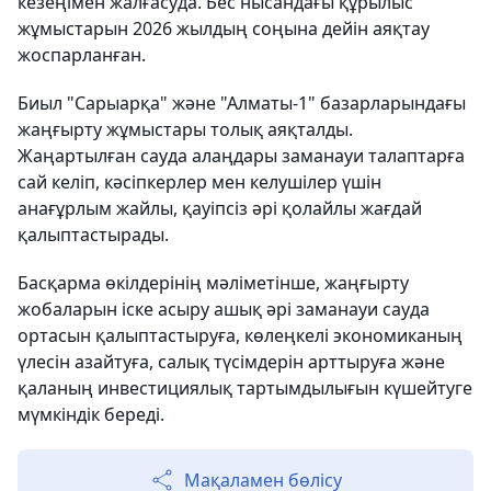
кезеңімен жалғасуда. Бес нысандағы құрылыс
жұмыстарын 2026 жылдың соңына дейін аяқтау
жоспарланған.
Биыл "Сарыарқа" және "Алматы-1" базарларындағы
жаңғырту жұмыстары толық аяқталды.
Жаңартылған сауда алаңдары заманауи талаптарға
сай келіп, кәсіпкерлер мен келушілер үшін
анағұрлым жайлы, қауіпсіз әрі қолайлы жағдай
қалыптастырады.
Басқарма өкілдерінің мәліметінше, жаңғырту
жобаларын іске асыру ашық әрі заманауи сауда
ортасын қалыптастыруға, көлеңкелі экономиканың
үлесін азайтуға, салық түсімдерін арттыруға және
қаланың инвестициялық тартымдылығын күшейтуге
мүмкіндік береді.
Мақаламен бөлісу