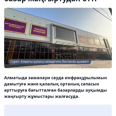
Сурет: Алматы қаласы әкімдігінің баспасөз қызметі
Алматыда заманауи сауда инфрақұрылымын
дамытуға және қалалық ортаның сапасын
арттыруға бағытталған базарларды ауқымды
жаңғырту жұмыстары жалғасуда.