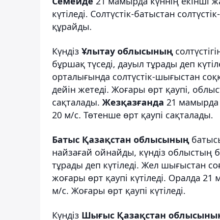
Семейде
21 мамырда күннің екінші 
күтіледі. Солтүстік-батыстан солтүсті
құрайды.
Күндіз
Ұлытау облысының
солтүстіг
бұршақ түседі, дауыл тұрады деп күтіл
орталығында солтүстік-шығыстан соққа
дейін жетеді. Жоғары өрт қаупі, обл
сақталады.
Жезқазғанда
21 мамырда с
20 м/с. Төтенше өрт қаупі сақталады.
Батыс Қазақстан облысының
батысы
найзағай ойнайды, күндіз облыстың б
тұрады деп күтіледі. Жел шығыстан соғ
жоғары өрт қаупі күтіледі. Оралда 21 
м/с. Жоғары өрт қаупі күтіледі.
Күндіз
Шығыс Қазақстан облысыны