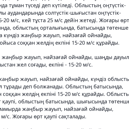
 тұман түседі деп күтіледі. Облыстың оңтүстік-
лы аудандарында солтүстік-шығыстан оңтүстік-
-20 м/с, кей тұста 25 м/с дейін жетеді. Жоғары өр
сында, облыстың орталығында, батысында төтенше
 күндіз жаңбыр жауып, найзағай ойнайды,
ойыса соққан желдің екпіні 15-20 м/с құрайды.
а жаңбыр жауып, найзағай ойнайды, шаңды дауыл
тан жел соғады, екпіні - 15-20 м/с.
 жаңбыр жауып, найзағай ойнайды, күндіз облыст
л тұрады деп болжанады. Облыстың батысында,
н соққан желдің екпіні 15-20 м/с құрайды. Облыст
рт қаупі, облыстың батысында, шығысында төтенш
мамырда жаңбыр жауып, найзағай ойнайды,
0 м/с. Жоғары өрт қаупі сақталады.