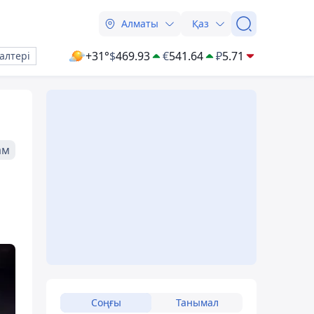
Алматы
Қаз
+31°
$
469.93
€
541.64
₽
5.71
алтері
ам
Соңғы
Танымал