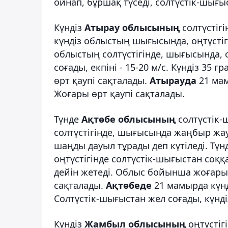
ойнап, бұршақ түседі, солтүстік-шығыст
Күндіз
Атырау облысының
солтүстіг
күндіз облыстың шығысында, оңтүстіг
облыстың солтүстігінде, шығысында, 
соғады, екпіні - 15-20 м/с. Күндіз 3
өрт қаупі сақталады.
Атырауда
21 мам
Жоғары өрт қаупі сақталады.
Түнде
Ақтөбе облысының
солтүстік-
солтүстігінде, шығысында жаңбыр жау
шаңды дауыл тұрады деп күтіледі. Тү
оңтүстігінде солтүстік-шығыстан соққа
дейін жетеді. Облыс бойынша жоғары 
сақталады.
Ақтөбеде
21 мамырда күнд
Солтүстік-шығыстан жел соғады, күндізг
Күндіз
Жамбыл облысының
оңтүстіг