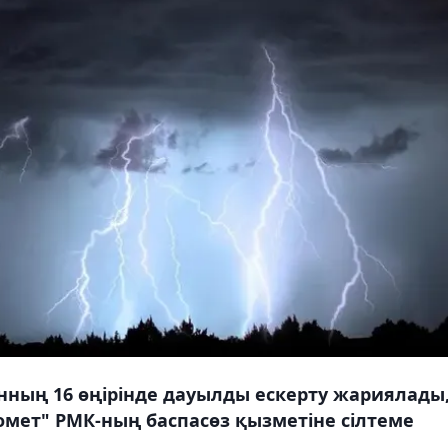
нның 16 өңірінде дауылды ескерту жариялады
омет" РМК-ның баспасөз қызметіне сілтеме