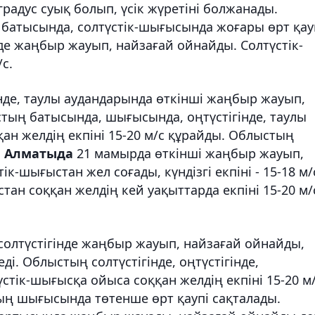
градус суық болып, үсік жүретіні болжанады.
 батысында, солтүстік-шығысында жоғары өрт қау
е жаңбыр жауып, найзағай ойнайды. Солтүстік-
с.
нде, таулы аудандарында өткінші жаңбыр жауып,
стың батысында, шығысында, оңтүстігінде, таулы
ан желдің екпіні 15-20 м/с құрайды. Облыстың
.
Алматыда
21 мамырда өткінші жаңбыр жауып,
к-шығыстан жел соғады, күндізгі екпіні - 15-18 м/
ан соққан желдің кей уақыттарда екпіні 15-20 м/
солтүстігінде жаңбыр жауып, найзағай ойнайды,
ді. Облыстың солтүстігінде, оңтүстігінде,
стік-шығысқа ойыса соққан желдің екпіні 15-20 м/
тың шығысында төтенше өрт қаупі сақталады.