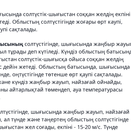
ығысында солтүстік-шығыстан соққан желдің екпіні
етеді. Облыстың солтүстігінде жоғары өрт каупі,
пі сақталады.
лысының
солтүстігінде, шығысында жаңбыр жауы
ыл тұрады деп күтіледі. Күндіз облыстың батысын
атыстан солтүстік-шығысқа ойыса соққан желдің
м/с дейін жетеді. Облыстың батысында, шығысында
нде, оңтүстігінде төтенше өрт қаупі сақталады.
әне күндіз жаңбыр жауып, найзағай ойнайды,
ағаны айтарлықтай төмендеп, ауа температурасы
.
лтүстігінде, шығысында жаңбыр жауып, найзағай
, ал түнде және таңертең облыстың солтүстігінде
ығыстан жел соғады, екпіні - 15-20 м/с. Түнде