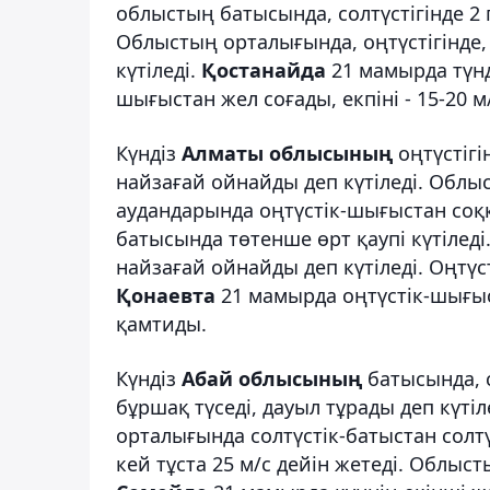
облыстың батысында, солтүстігінде 2 
Облыстың орталығында, оңтүстігінде,
күтіледі.
Қостанайда
21 мамырда түнд
шығыстан жел соғады, екпіні - 15-20 м/
Күндіз
Алматы облысының
оңтүстігі
найзағай ойнайды деп күтіледі. Облы
аудандарында оңтүстік-шығыстан соққ
батысында төтенше өрт қаупі күтіледі
найзағай ойнайды деп күтіледі. Оңтүсті
Қонаевта
21 мамырда оңтүстік-шығыст
қамтиды.
Күндіз
Абай облысының
батысында, 
бұршақ түседі, дауыл тұрады деп күтіле
орталығында солтүстік-батыстан солтү
кей тұста 25 м/с дейін жетеді. Облыс