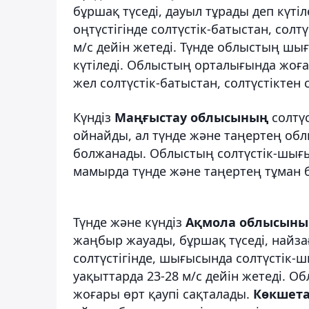
бұршақ түседі, дауыл тұрады деп күтіл
оңтүстігінде солтүстік-батыстан, солтү
м/с дейін жетеді. Түнде облыстың шығ
күтіледі. Облыстың орталығында жоға
жел солтүстік-батыстан, солтүстіктен со
Күндіз
Маңғыстау облысының
солтүс
ойнайды, ал түнде және таңертең обл
болжанады. Облыстың солтүстік-шығы
мамырда түнде және таңертең тұман 
Түнде және күндіз
Ақмола облысын
жаңбыр жауады, бұршақ түседі, найза
солтүстігінде, шығысында солтүстік-шы
уақыттарда 23-28 м/с дейін жетеді. Об
жоғары өрт қаупі сақталады.
Көкшет