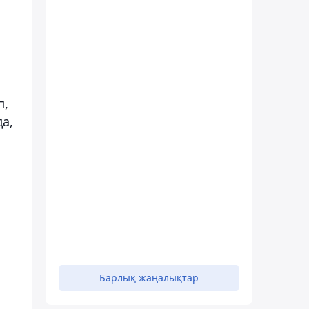
п,
да,
Барлық жаңалықтар