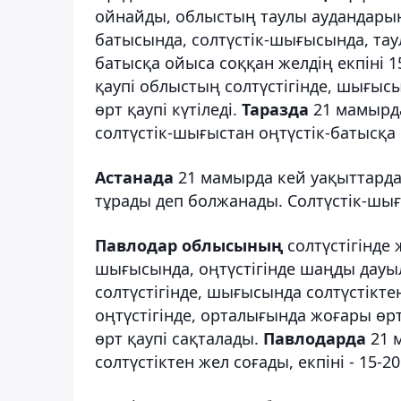
ойнайды, облыстың таулы аудандарында
батысында, солтүстік-шығысында, тау
батысқа ойыса соққан желдің екпіні 15
қаупі облыстың солтүстігінде, шығы
өрт қаупі күтіледі.
Таразда
21 мамырда
солтүстік-шығыстан оңтүстік-батысқа 
Астанада
21 мамырда кей уақыттард
тұрады деп болжанады. Солтүстік-шығыс
Павлодар облысының
солтүстігінде
шығысында, оңтүстігінде шаңды дауы
солтүстігінде, шығысында солтүстікте
оңтүстігінде, орталығында жоғары ө
өрт қаупі сақталады.
Павлодарда
21 
солтүстіктен жел соғады, екпіні - 15-2