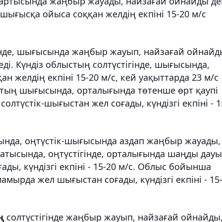
жартысында жаңбыр жауады, найзағай ойнайды де
к-шығысқа ойыса соққан желдің екпіні 15-20 м/с
інде, шығысында жаңбыр жауып, найзағай ойнайд
еді. Күндіз облыстың солтүстігінде, шығысында,
н желдің екпіні 15-20 м/с, кей уақыттарда 23 м/с
ыстың шығысында, орталығында төтенше өрт қаупі
олтүстік-шығыстан жел соғады, күндізгі екпіні - 1
нда, оңтүстік-шығысында аздап жаңбыр жауады,
атысында, оңтүстігінде, орталығында шаңды дау
ады, күндізгі екпіні - 15-20 м/с. Облыс бойынша
мамырда жел шығыстан соғады, күндізгі екпіні - 15
ң
солтүстігінде жаңбыр жауып, найзағай ойнайды