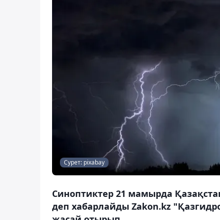
Сурет: pixabay
Синоптиктер 21 мамырда Қазақста
деп хабарлайды Zakon.kz "Қазгидр
жасай отырып.