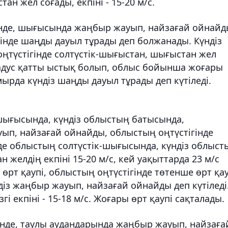
ан жел соғады, екпіні - 15-20 м/с.
інде, шығысында жаңбыр жауып, найзағай ойнайд
інде шаңды дауыл тұрады деп болжанады. Күндіз
оңтүстігінде солтүстік-шығыстан, шығыстан жел
5 градус қатты ыстық болып, облыс бойынша жоғары
ырда күндіз шаңды дауыл тұрады деп күтіледі.
шығысында, күндіз облыстың батысында,
ып, найзағай ойнайды, облыстың оңтүстігінде
нде облыстың солтүстік-шығысында, күндіз облыст
н желдің екпіні 15-20 м/с, кей уақыттарда 23 м/с
өрт қаупі, облыстың оңтүстігінде төтенше өрт қау
із жаңбыр жауып, найзағай ойнайды деп күтіледі
і екпіні - 15-18 м/с. Жоғары өрт қаупі сақталады.
інде, таулы аудандарында жаңбыр жауып, найзаға