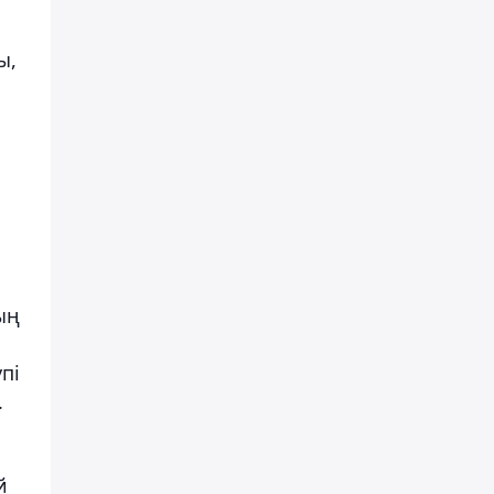
ы,
ың
пі
.
й