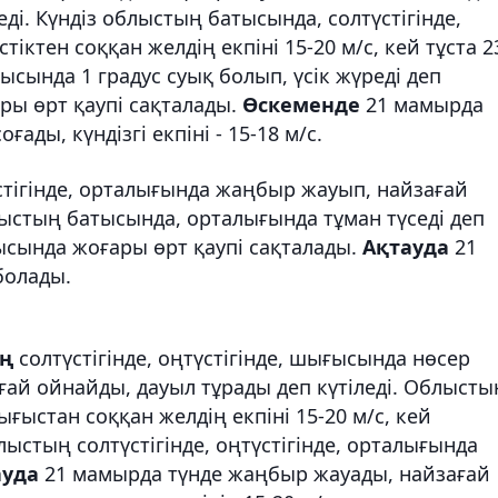
еді. Күндіз облыстың батысында, солтүстігінде,
стіктен соққан желдің екпіні 15-20 м/с, кей тұста 2
ысында 1 градус суық болып, үсік жүреді деп
ры өрт қаупі сақталады.
Өскеменде
21 мамырда
ғады, күндізгі екпіні - 15-18 м/с.
тігінде, орталығында жаңбыр жауып, найзағай
ыстың батысында, орталығында тұман түседі деп
сында жоғары өрт қаупі сақталады.
Ақтауда
21
болады.
ың
солтүстігінде, оңтүстігінде, шығысында нөсер
ғай ойнайды, дауыл тұрады деп күтіледі. Облысты
ғыстан соққан желдің екпіні 15-20 м/с, кей
лыстың солтүстігінде, оңтүстігінде, орталығында
ауда
21 мамырда түнде жаңбыр жауады, найзағай