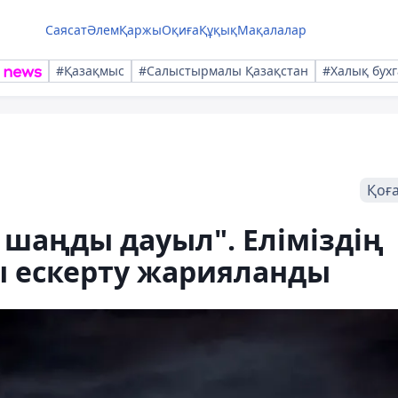
Саясат
Әлем
Қаржы
Оқиға
Құқық
Мақалалар
#Қазақмыс
#Салыстырмалы Қазақстан
#Халық бухг
Қоғ
 шаңды дауыл". Еліміздің
ы ескерту жарияланды