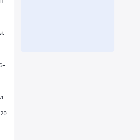
п
ы,
5–
ыл
-20
,