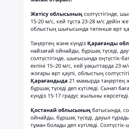
Жетісу облысының
солтүстігінде, ш
15-20 м/с, кей тұста 23-28 м/с дейін ж
облыстың шығысында төтенше өрт қау
Таңертең және күндіз
Қарағанды об
найзағай ойнайды, бұршақ түседі, дау
солтүстігінде, шығысында оңтүстік-б
екпіні 15–20 м/с, кей уақыттарда 23 
жоғары өрт қаупі, облыстың солтүстігі
Қарағандыда
21 мамырда таңертең ж
бұршақ түседі деп күтіледі. Сынап б
күндіз 15-17 градус жылыны көрсетеді
Қостанай облысының
батысында, со
ойнайды, бұршақ түседі, дауыл тұрады
тұман болады деп күтіледі. Солтүстік-ш