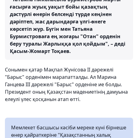
ғасырға жуық уақыт бойы қазақтың
дәстүрлі өнерін белсенді түрде кеңінен
дәріптеп, жас дарындарға үлгі-өнеге
көрсетіп жүр. Бүгін мен Татьяна
Бурмистроваға ең жоғары "Отан" орденін
беру туралы Жарлыққа қол қойдым", – деді
Қасым-Жомарт Тоқаев.
Сонымен қатар Мақпал Жүнісова II дәрежелі
"Барыс" орденімен марапатталды. Ал Марина
Ганцева III дәрежелі "Барыс" орденіне ие болды.
Президент оның Қазақстан мәдениетінің дамуына
елеулі үлес қосқанын атап өтті.
Мемлекет басшысы кәсіби мереке күні бірнеше
өнер қайраткеріне "Қазақстанның халық