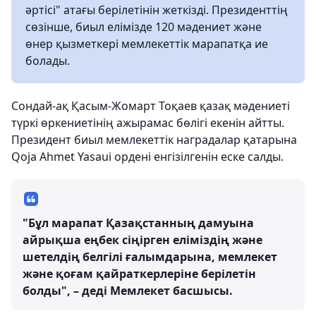
әртісі" атағы берілетінін жеткізді. Президенттің
сөзінше, биыл елімізде 120 мәдениет және
өнер қызметкері мемлекеттік марапатқа ие
болады.
Сондай-ақ Қасым-Жомарт Тоқаев қазақ мәдениеті
түркі өркениетінің ажырамас бөлігі екенін айтты.
Президент биыл мемлекеттік наградалар қатарына
Qoja Ahmet Yasaui ордені енгізілгенін еске салды.
"Бұл марапат Қазақстанның дамуына
айрықша еңбек сіңірген еліміздің және
шетелдің белгілі ғалымдарына, мемлекет
және қоғам қайраткерлеріне берілетін
болды", – деді Мемлекет басшысы.