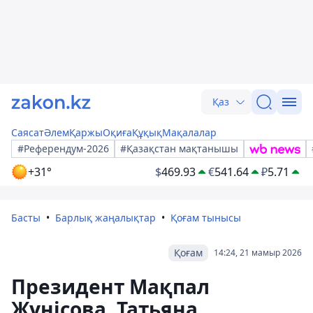
Қаз
Саясат
Әлем
Қаржы
Оқиға
Құқық
Мақалалар
#Референдум-2026
#Қазақстан мақтанышы
+31°
$
469.93
€
541.64
₽
5.71
Басты
Барлық жаңалықтар
Қоғам тынысы
Қоғам
14:24, 21 мамыр 2026
Президент Мақпал
Жүнісова, Татьяна