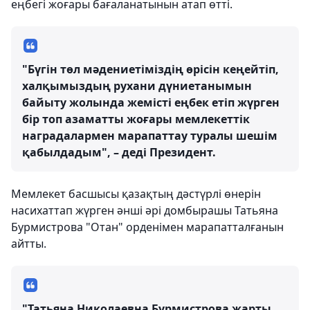
еңбегі жоғары бағаланатынын атап өтті.
"Бүгін төл мәдениетіміздің өрісін кеңейтіп,
халқымыздың рухани дүниетанымын
байыту жолында жемісті еңбек етіп жүрген
бір топ азаматты жоғары мемлекеттік
наградалармен марапаттау туралы шешім
қабылдадым", – деді Президент.
Мемлекет басшысы қазақтың дәстүрлі өнерін
насихаттап жүрген әнші әрі домбырашы Татьяна
Бурмистрова "Отан" орденімен марапатталғанын
айтты.
"Татьяна Николаевна Бурмистрова жарты