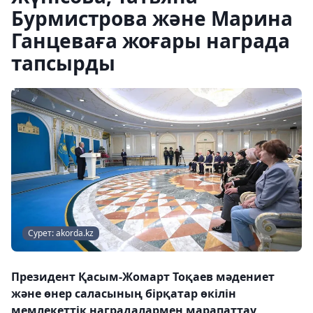
Бурмистрова және Марина
Ганцеваға жоғары награда
тапсырды
Сурет: akorda.kz
Президент Қасым-Жомарт Тоқаев мәдениет
және өнер саласының бірқатар өкілін
мемлекеттік наградалармен марапаттау