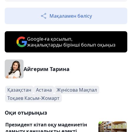
Мақаламен бөлісу
Google-ға қосылып,
жаңалықтарды бірінші болып оқыңыз
Айгерим Тарина
Қазақстан
Астана
Жүнісова Мақпал
Тоқаев Касым-Жомарт
Оқи отырыңыз
Президент кітап оқу мәдениетін
дамыту қаншалықты өзекті