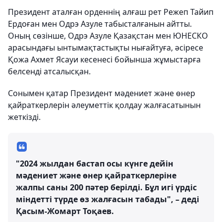
Президент аталған орденнің алғаш рет Режеп Тайип
Ердоған мен Одрэ Азуле табысталғанын айтты.
Оның сөзінше, Одрэ Азуле Қазақстан мен ЮНЕСКО
арасындағы ынтымақтастықты нығайтуға, әсіресе
Қожа Ахмет Ясауи кесенесі бойынша жұмыстарға
белсенді атсалысқан.
Сонымен қатар Президент мәдениет және өнер
қайраткерлерін әлеуметтік қолдау жалғасатынын
жеткізді.
"2024 жылдан бастап осы күнге дейін
мәдениет және өнер қайраткерлеріне
жалпы саны 200 пәтер берілді. Бұл игі үрдіс
міндетті түрде өз жалғасын табады", – деді
Қасым-Жомарт Тоқаев.