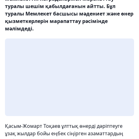
туралы шешім қабылдағанын айтты. Бұл
туралы Мемлекет басшысы мәдениет және өнер
қызметкерлерін марапаттау рәсімінде
мәлімдеді.
Қасым-Жомарт Тоқаев ұлттық өнерді дәріптеуге
ұзақ жылдар бойы еңбек сіңірген азаматтардың