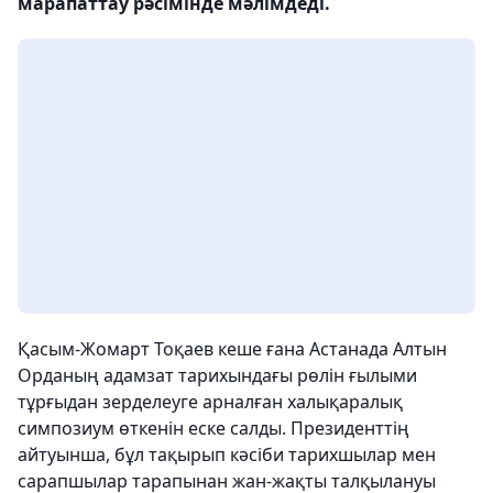
марапаттау рәсімінде мәлімдеді.
Қасым-Жомарт Тоқаев кеше ғана Астанада Алтын
Орданың адамзат тарихындағы рөлін ғылыми
тұрғыдан зерделеуге арналған халықаралық
симпозиум өткенін еске салды. Президенттің
айтуынша, бұл тақырып кәсіби тарихшылар мен
сарапшылар тарапынан жан-жақты талқылануы