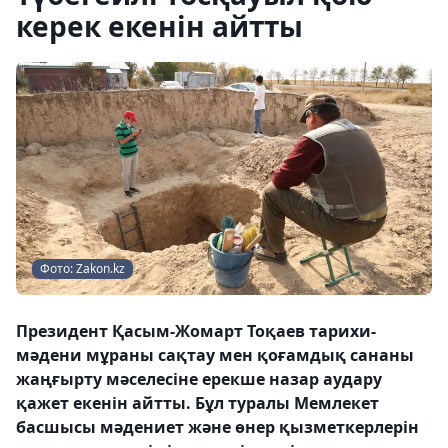
керек екенін айтты
Фото: Zakon.kz
Президент Қасым-Жомарт Тоқаев тарихи-
мәдени мұраны сақтау мен қоғамдық сананы
жаңғырту мәселесіне ерекше назар аудару
қажет екенін айтты. Бұл туралы Мемлекет
басшысы мәдениет және өнер қызметкерлерін