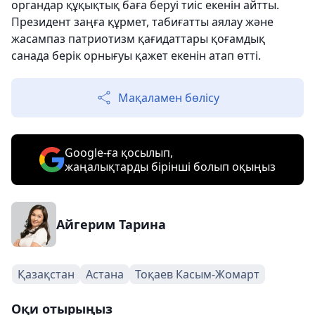
органдар құқықтық баға беруі тиіс екенін айтты.
Президент заңға құрмет, табиғатты аялау және
жасампаз патриотизм қағидаттары қоғамдық
санада берік орнығуы қажет екенін атап өтті.
Мақаламен бөлісу
Google-ға қосылып,
жаңалықтарды бірінші болып оқыңыз
Айгерим Тарина
Қазақстан
Астана
Тоқаев Касым-Жомарт
Оқи отырыңыз