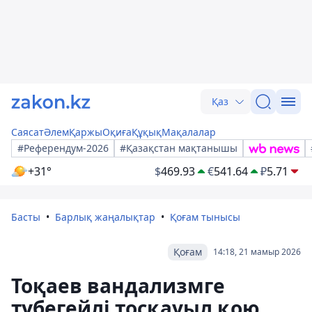
Қаз
Саясат
Әлем
Қаржы
Оқиға
Құқық
Мақалалар
#Референдум-2026
#Қазақстан мақтанышы
+31°
$
469.93
€
541.64
₽
5.71
Басты
Барлық жаңалықтар
Қоғам тынысы
Қоғам
14:18, 21 мамыр 2026
Тоқаев вандализмге
түбегейлі тосқауыл қою