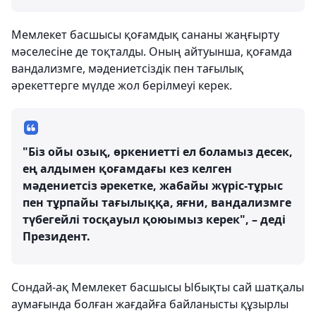
Мемлекет басшысы қоғамдық сананы жаңғырту
мәселесіне де тоқталды. Оның айтуынша, қоғамда
вандализмге, мәдениетсіздік пен тағылық
әрекеттерге мүлде жол берілмеуі керек.
"Біз ойы озық, өркениетті ел боламыз десек,
ең алдымен қоғамдағы кез келген
мәдениетсіз әрекетке, жабайы жүріс-тұрыс
пен тұрпайы тағылыққа, яғни, вандализмге
түбегейлі тосқауыл қоюымыз керек", – деді
Президент.
Сондай-ақ Мемлекет басшысы Ыбықты сай шатқалы
аумағында болған жағдайға байланысты құзырлы