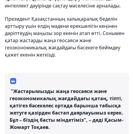
интеллект дәуірінде сақтау мәселесіне арналады.
Президент Қазақстанның халықаралық беделін
арттыру үшін елдің мәдени ерекшелігін кеңінен
дәріптеудің маңызы зор екенін атап өтті. Сонымен
қатар жастарды жаңа геосаяси және
геоэкономикалық жағдайдағы бәсекеге бейімдеу
қажет екенін жеткізді.
"Жастарымызды жаңа геосаяси және
геоэкономикалық жағдайдағы қатаң, тіпті,
қатігез бәсекелес ортада барынша табысқа
жетуге қазірден бастап даярлауымыз керек.
Бұл – біздің басты міндетіміз", – деді Қасым-
Жомарт Тоқаев.