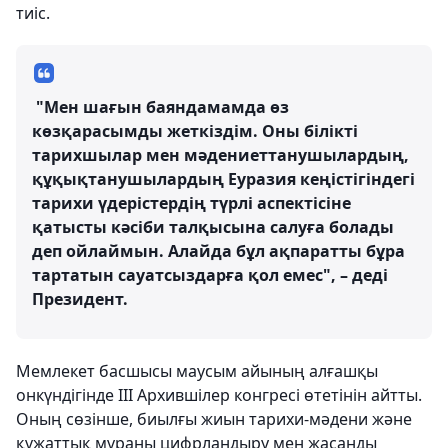
тиіс.
"Мен шағын баяндамамда өз
көзқарасымды жеткіздім. Оны білікті
тарихшылар мен мәдениеттанушылардың,
құқықтанушылардың Еуразия кеңістігіндегі
тарихи үдерістердің түрлі аспектісіне
қатысты кәсіби талқысына салуға болады
деп ойлаймын. Алайда бұл ақпаратты бұра
тартатын сауатсыздарға қол емес", – деді
Президент.
Мемлекет басшысы маусым айының алғашқы
онкүндігінде III Архившілер конгресі өтетінін айтты.
Оның сөзінше, биылғы жиын тарихи-мәдени және
құжаттық мұраны цифрландыру мен жасанды