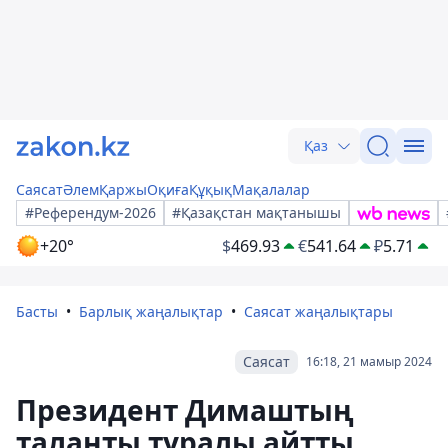
Қаз
Саясат
Әлем
Қаржы
Оқиға
Құқық
Мақалалар
#Референдум-2026
#Қазақстан мақтанышы
+20°
$
469.93
€
541.64
₽
5.71
Басты
Барлық жаңалықтар
Саясат жаңалықтары
Саясат
16:18, 21 мамыр 2024
Президент Димаштың
таланты туралы айтты