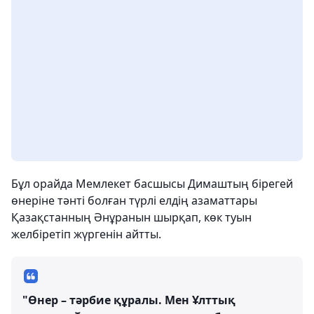
Бұл орайда Мемлекет басшысы Димаштың бірегей
өнеріне тәнті болған түрлі елдің азаматтары
Қазақстанның Әнұранын шырқап, көк туын
желбіретіп жүргенін айтты.
"Өнер – тәрбие құралы. Мен Ұлттық