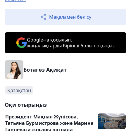
Мақаламен бөлісу
Google-ға қосылып,
жаңалықтарды бірінші болып оқыңыз
Ботагөз Ақиқат
Қазақстан
Оқи отырыңыз
Президент Мақпал Жүнісова,
Татьяна Бурмистрова және Марина
Ганцеваға жоғары награда