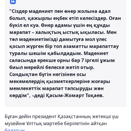
"Сіздер мәдениет пен өнер жолына адал
болып, қажырлы еңбек етіп келесіздер. Оған
бүкіл ел куә. Өнер адамы үшін ең құнды
марапат – халықтың ыстық ықыласы. Мен
төл мәдениетімізді дамытуға мол үлес
қосып жүрген бір топ азаматты марапаттау
туралы шешім қабылдадым. Мәдениет
саласында ерекше орны бар 7 іргелі ұжым
биыл мерейлі белеске жетіп отыр.
Сондықтан бүгін негізінен осы
мекемелердің қызметкерлеріне жоғары
мемлекеттік марапат тапсыруды жөн
көрдім", –деді Қасым-Жомарт Тоқаев.
Бұған дейін президент Қазақстанның жетекші үш
музейіне Ұлттық мәртебе берілетінін айтқан
болатын.