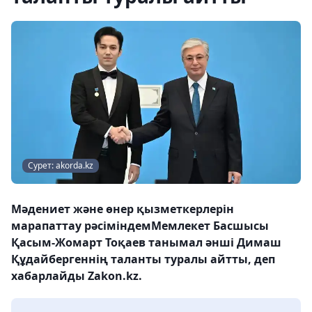
Сурет: akorda.kz
Мәдениет және өнер қызметкерлерін
марапаттау рәсіміндемМемлекет Басшысы
Қасым-Жомарт Тоқаев танымал әнші Димаш
Құдайбергеннің таланты туралы айтты, деп
хабарлайды Zakon.kz.