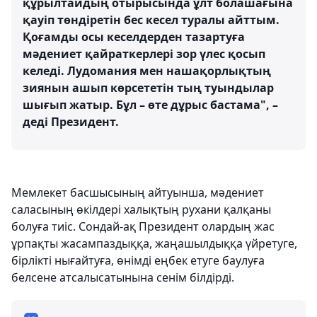
құрылтайдың отырысында ұлт болашағына
қауіп төндіретін бес кесел туралы айттым.
Қоғамды осы кеселдерден тазартуға
мәдениет қайраткерлері зор үлес қосып
келеді. Лудомания мен нашақорлықтың
зиянын ашып көрсететін тың туындылар
шығып жатыр. Бұл – өте дұрыс бастама", –
деді Президент.
Мемлекет басшысының айтуынша, мәдениет
саласының өкілдері халықтың рухани қалқаны
болуға тиіс. Сондай-ақ Президент олардың жас
ұрпақты жасампаздыққа, жаңашылдыққа үйретуге,
бірлікті нығайтуға, өнімді еңбек етуге баулуға
белсене атсалысатынына сенім білдірді.