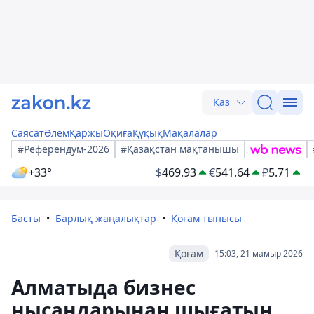
Қаз
Саясат
Әлем
Қаржы
Оқиға
Құқық
Мақалалар
#Референдум-2026
#Қазақстан мақтанышы
+33°
$
469.93
€
541.64
₽
5.71
Басты
Барлық жаңалықтар
Қоғам тынысы
Қоғам
15:03, 21 мамыр 2026
Алматыда бизнес
нысандарынан шығатын