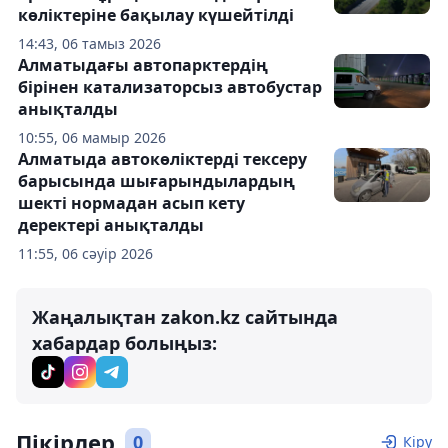
көліктеріне бақылау күшейтілді
14:43, 06 тамыз 2026
Алматыдағы автопарктердің
бірінен катализаторсыз автобустар
анықталды
10:55, 06 мамыр 2026
Алматыда автокөліктерді тексеру
барысында шығарындылардың
шекті нормадан асып кету
деректері анықталды
11:55, 06 сәуір 2026
Жаңалықтан zakon.kz сайтында
хабардар болыңыз:
Пікірлер
0
Кіру