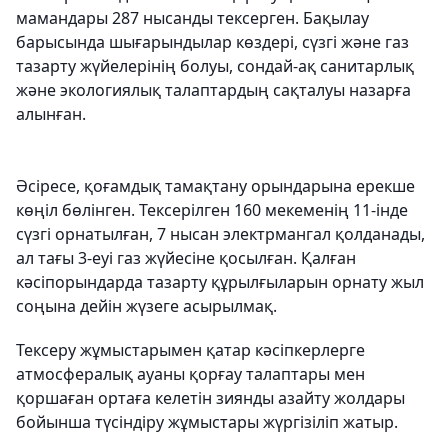
мамандары 287 нысанды тексерген. Бақылау
барысында шығарындылар көздері, сүзгі және газ
тазарту жүйелерінің болуы, сондай-ақ санитарлық
және экологиялық талаптардың сақталуы назарға
алынған.
Әсіресе, қоғамдық тамақтану орындарына ерекше
көңіл бөлінген. Тексерілген 160 мекеменің 11-інде
сүзгі орнатылған, 7 нысан электрмангал қолданады,
ал тағы 3-еуі газ жүйесіне қосылған. Қалған
кәсіпорындарда тазарту құрылғыларын орнату жыл
соңына дейін жүзеге асырылмақ.
Тексеру жұмыстарымен қатар кәсіпкерлерге
атмосфералық ауаны қорғау талаптары мен
қоршаған ортаға келетін зиянды азайту жолдары
бойынша түсіндіру жұмыстары жүргізіліп жатыр.