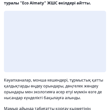
туралы "Eco Almaty" ЖШС өкілдері айтты.
Кәуапханалар, монша кешендері, тұрмыстық қатты
қалдықтарды өңдеу орындары, дөңгелек жөндеу
орындары мен экологияға әсер етуі мүмкін өзге де
нысандар күнделікті бақылауға алынды.
Мамыр айында табиғатты қорғау қызметінің