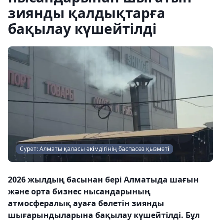
зиянды қалдықтарға
бақылау күшейтілді
Сурет: Алматы қаласы әкімдігінің баспасөз қызметі
2026 жылдың басынан бері Алматыда шағын
және орта бизнес нысандарының
атмосфералық ауаға бөлетін зиянды
шығарындыларына бақылау күшейтілді. Бұл