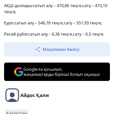
АҚШ доллары:сатып алу – 470,86 теңге,сату – 473,10
теңге;
Еуро:сатып алу – 546,76 теңге,сату – 551,93 теңге;
Ресей рублі:сатып алу – 6,36 теңге,сату – 6,5 теңге.
Мақаламен бөлісу
Google-ға қосылып,
жаңалықтарды бірінші болып оқыңыз
Айдос Қали
Қазақстан