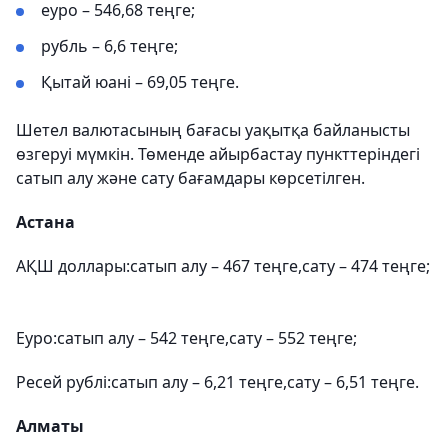
еуро – 546,68 теңге;
рубль – 6,6 теңге;
Қытай юані – 69,05 теңге.
Шетел валютасының бағасы уақытқа байланысты
өзгеруі мүмкін. Төменде айырбастау пункттеріндегі
сатып алу және сату бағамдары көрсетілген.
Астана
АҚШ доллары:сатып алу – 467 теңге,сату – 474 теңге;
Еуро:сатып алу – 542 теңге,сату – 552 теңге;
Ресей рублі:сатып алу – 6,21 теңге,сату – 6,51 теңге.
Алматы