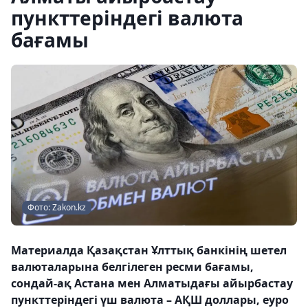
пункттеріндегі валюта
бағамы
Фото: Zakon.kz
Материалда Қазақстан Ұлттық банкінің шетел
валюталарына белгілеген ресми бағамы,
сондай-ақ Астана мен Алматыдағы айырбастау
пункттеріндегі үш валюта – АҚШ доллары, еуро