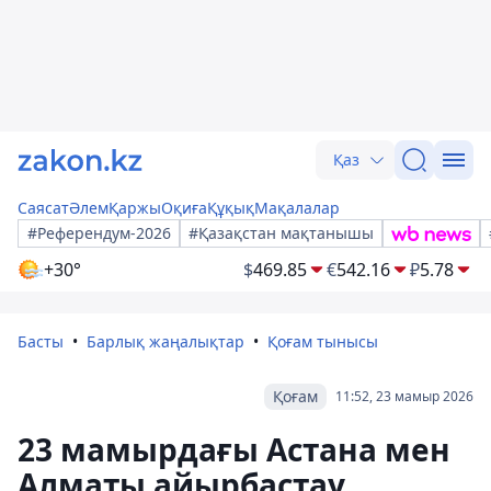
Қаз
Саясат
Әлем
Қаржы
Оқиға
Құқық
Мақалалар
#Референдум-2026
#Қазақстан мақтанышы
+30°
$
469.85
€
542.16
₽
5.78
Басты
Барлық жаңалықтар
Қоғам тынысы
Қоғам
11:52, 23 мамыр 2026
23 мамырдағы Астана мен
Алматы айырбастау