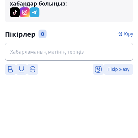
хабардар болыңыз:
Пікірлер
0
Кіру
Пікір жазу