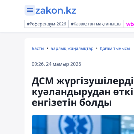
#Референдум-2026
#Қазақстан мақтанышы
Басты
Барлық жаңалықтар
Қоғам тынысы
09:26, 24 мамыр 2026
ДСМ жүргізушілерд
куәландырудан өткіз
енгізетін болды