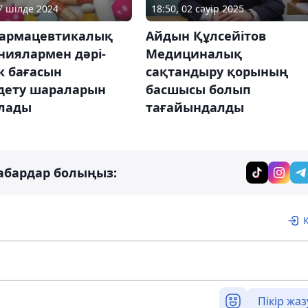
27 шілде 2024
18:50, 02 сәуір 2025
армацевтикалық
Айдын Құлсейітов
ниялармен дәрі-
Медициналық
к бағасын
сақтандыру қорының
дету шараларын
басшысы болып
лады
тағайындалды
абардар болыңыз:
Пікір жаз