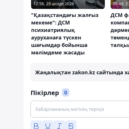
12:58, 29 шілде 2026
09:49, 
"Қазақстандағы жалғыз
ДСМ ф
мекеме": ДСМ
компа
психиатриялық
дәрме
ауруханаға түскен
төмен
шағымдар бойынша
талқы
мәлімдеме жасады
Жаңалықтан zakon.kz сайтында х
Пікірлер
0