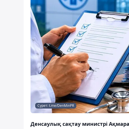
Сурет: t.me/DenMinPR
Денсаулық сақтау министрі Ақмар