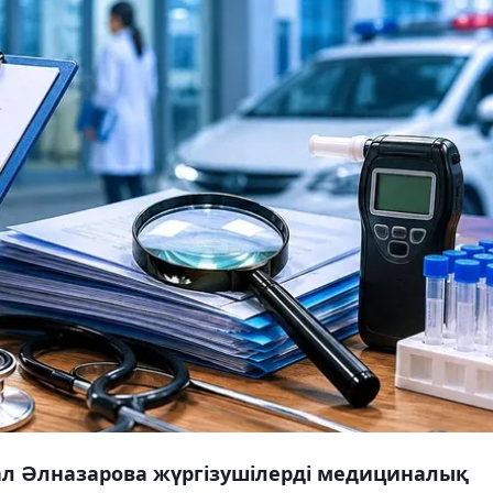
ал Әлназарова жүргізушілерді медициналық