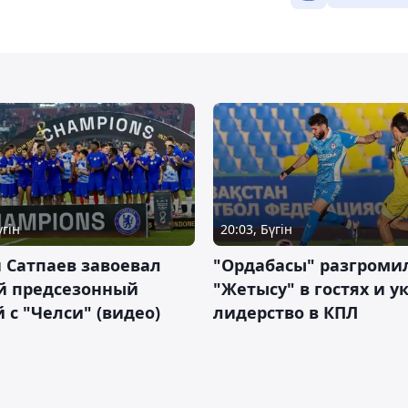
үгін
20:03, Бүгін
 Сатпаев завоевал
"Ордабасы" разгроми
й предсезонный
"Жетысу" в гостях и у
 с "Челси" (видео)
лидерство в КПЛ