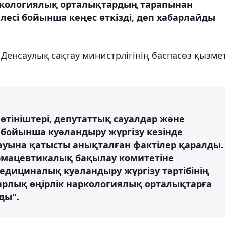
ркологиялық орталықтардың тарапынан
лесі бойынша кеңес өткізді, деп хабарлайды
Денсаулық сақтау министрлігінің баспасөз қызмет
тініштері, депутаттық сауалдар және
 бойынша куәландыру жүргізу кезінде
мауына қатысты анықталған фактілер қаралды.
мацевтикалық бақылау комитетіне
едициналық куәландыру жүргізу тәртібінің
арлық өңірлік наркологиялық орталықтарға
ды".