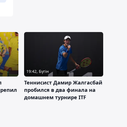
19:42, Бүгін
л
Теннисист Дамир Жалгасбай
крепил
пробился в два финала на
домашнем турнире ITF