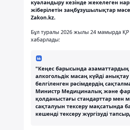
куәландыру кезінде жекелеген на
жіберілетін заңбұзушылықтар мәсе
Zakon.kz.
Бұл туралы 2026 жылы 24 мамырда ҚР 
хабарлады:
"Кеңес барысында азаматтардың ө
алкогольдік масаң күйді анықтау
белгіленген рәсімдердің сақтал
Министр Медициналық және фар
қолданыстағы стандарттар мен м
сақталуын тексеру мақсатында б
кешенді тексеру жүргізуді тапсыр