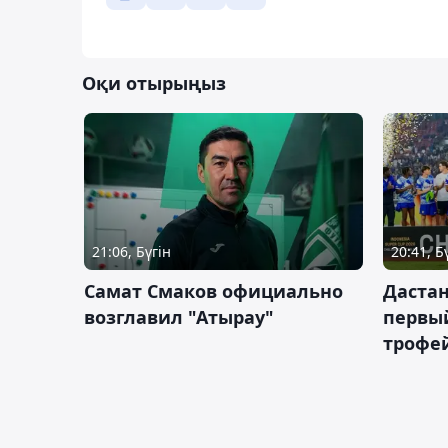
Оқи отырыңыз
21:06, Бүгін
20:41, Б
Самат Смаков официально
Дастан
возглавил "Атырау"
первы
трофей