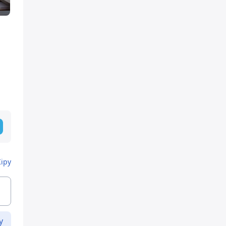
Кіру
у