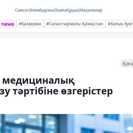
Саясат
Әлем
Қаржы
Оқиға
Құқық
Мақалалар
#Қазақмыс
#Салыстырмалы Қазақстан
#Халық бухг
Қоғ
і медициналық
у тәртібіне өзгерістер