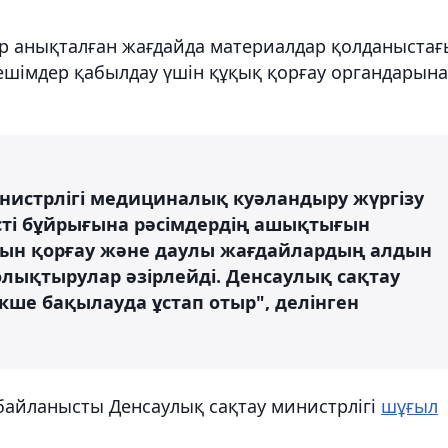
 анықталған жағдайда материалдар қолданыстағ
шімдер қабылдау үшін құқық қорғау органдарына
инистрлігі медициналық куәландыру жүргізу
иісті бұйрығына рәсімдердің ашықтығын
рын қорғау және даулы жағдайлардың алдын
олықтырулар әзірлейді. Денсаулық сақтау
екше бақылауда ұстап отыр", делінген
байланысты Денсаулық сақтау министрлігі
шұғыл