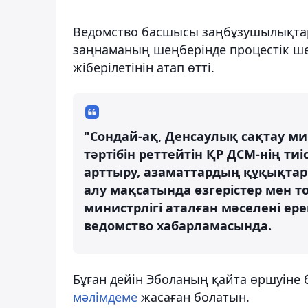
Ведомство басшысы заңбұзушылықтар
заңнаманың шеңберінде процестік ше
жіберілетінін атап өтті.
"Сондай-ақ, Денсаулық сақтау м
тәртібін реттейтін ҚР ДСМ-нің т
арттыру, азаматтардың құқықта
алу мақсатында өзгерістер мен т
министрлігі аталған мәселені ер
ведомство хабарламасында.
Бұған дейін Эболаның қайта өршуіне 
мәлімдеме
жасаған болатын.