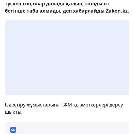
түскен соң олар далада қалып, жолды өз
бетінше таба алмады, деп хабарлайды Zakon.kz.
Іздестіру жұмыстарына ТЖМ қызметкерлері дереу
шықты.