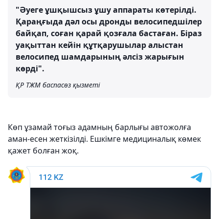
"Әуеге ұшқышсыз ұшу аппараты көтерілді.
Қараңғыда дәл осы дронды велосипедшілер
байқап, соған қарай қозғала бастаған. Біраз
уақыттан кейін құтқарушылар алыстан
велосипед шамдарының әлсіз жарығын
көрді".
ҚР ТЖМ баспасөз қызметі
Көп ұзамай тоғыз адамның барлығы автожолға
аман-есен жеткізілді. Ешкімге медициналық көмек
қажет болған жоқ.