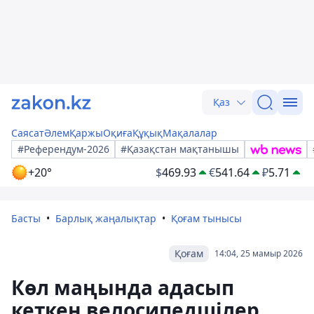
Қаз
Саясат
Әлем
Қаржы
Оқиға
Құқық
Мақалалар
#Референдум-2026
#Қазақстан мақтанышы
+20°
$
469.93
€
541.64
₽
5.71
Басты
Барлық жаңалықтар
Қоғам тынысы
Қоғам
14:04, 25 мамыр 2026
Көл маңында адасып
кеткен велосипедшілер