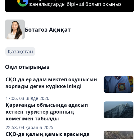
жаңалықтарды бірінші болып оқыңыз
Ботагөз Ақиқат
Қазақстан
Оқи отырыңыз
СҚО-да ер адам мектеп оқушысын
зорлады деген күдікке ілінді
17:06, 03 шілде 2026
Қарағанды облысында адасып
кеткен туристер дронның
көмегімен табылды
22:58, 04 қараша 2025
СҚО-да қалың қамыс арасында