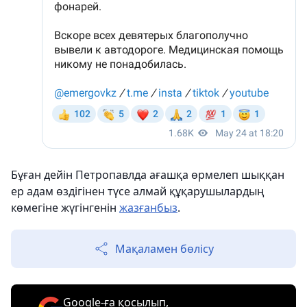
Бұған дейін Петропавлда ағашқа өрмелеп шыққан
ер адам өздігінен түсе алмай құқарушылардың
көмегіне жүгінгенін
жазғанбыз
.
Мақаламен бөлісу
Google-ға қосылып,