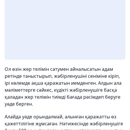
Ол өзін жер телімін сатумен айналысатын адам
ретінде таныстырып, жәбірленушіні сеніміне кіріп,
ірі көлемде ақша қаражатын иемденген. Алдын ала
мәліметтерге сәйкес, күдікті жәбірленушіге басқа
қаладан жер телімін тиімді бағада рәсімдеп беруге
уәде берген.
Алайда уәде орындалмай, алынған қаражатты өз
қажеттілігіне жұмсаған. Нәтижесінде жәбірленушіге