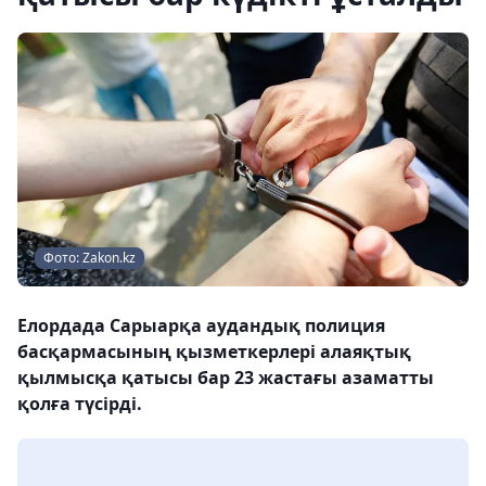
Фото: Zakon.kz
Елордада Сарыарқа аудандық полиция
басқармасының қызметкерлері алаяқтық
қылмысқа қатысы бар 23 жастағы азаматты
қолға түсірді.