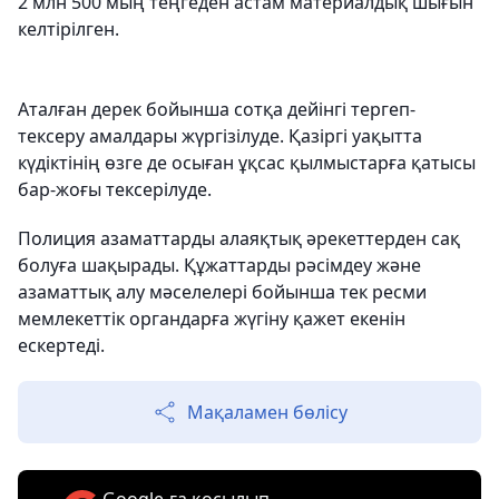
2 млн 500 мың теңгеден астам материалдық шығын
келтірілген.
Аталған дерек бойынша сотқа дейінгі тергеп-
тексеру амалдары жүргізілуде. Қазіргі уақытта
күдіктінің өзге де осыған ұқсас қылмыстарға қатысы
бар-жоғы тексерілуде.
Полиция азаматтарды алаяқтық әрекеттерден сақ
болуға шақырады. Құжаттарды рәсімдеу және
азаматтық алу мәселелері бойынша тек ресми
мемлекеттік органдарға жүгіну қажет екенін
ескертеді.
Мақаламен бөлісу