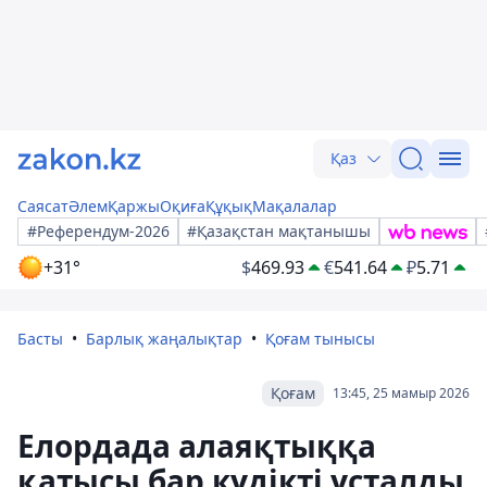
Қаз
Саясат
Әлем
Қаржы
Оқиға
Құқық
Мақалалар
#Референдум-2026
#Қазақстан мақтанышы
+31°
$
469.93
€
541.64
₽
5.71
Басты
Барлық жаңалықтар
Қоғам тынысы
Қоғам
13:45, 25 мамыр 2026
Елордада алаяқтыққа
қатысы бар күдікті ұсталды