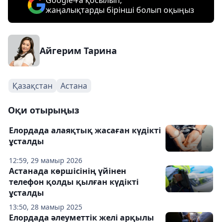
Google-ға қосылып,
жаңалықтарды бірінші болып оқыңыз
Айгерим Тарина
Қазақстан
Астана
Оқи отырыңыз
Елордада алаяқтық жасаған күдікті
ұсталды
12:59, 29 мамыр 2026
Астанада көршісінің үйінен
телефон қолды қылған күдікті
ұсталды
13:50, 28 мамыр 2025
Елордада әлеуметтік желі арқылы