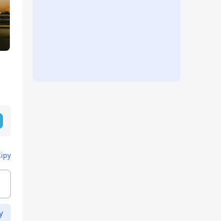
Кіру
у