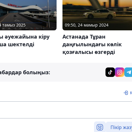
14 тамыз 2025
09:50, 24 мамыр 2024
ы әуежайына кіру
Астанада Тұран
ша шектелді
даңғылындағы көлік
қозғалысы өзгерді
абардар болыңыз:
Пікір жаз