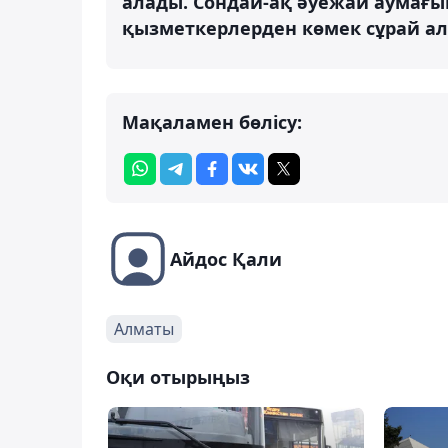
алады. Сондай-ақ әуежай аумағы
қызметкерлерден көмек сұрай ала
Мақаламен бөлісу:
Айдос Қали
Алматы
Оқи отырыңыз