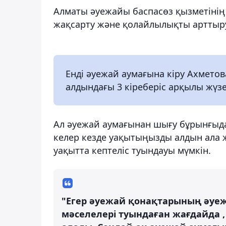
Алматы әуежайы баспасөз қызметіні
жақсарту және қолайлылықты арттыру
Енді әуежай аумағына кіру Ахметов
алдындағы 3 кіреберіс арқылы жүз
Ал әуежай аумағынан шығу бұрынғыд
келер кезде уақытыңызды алдын ала 
уақытта кептеліс туындауы мүмкін.
"Егер әуежай қонақтарының әуеж
мәселелері туындаған жағдайда , 