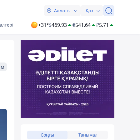
Алматы
Қаз
+31°
$
469.93
€
541.64
₽
5.71
алтері
ам
Соңғы
Танымал