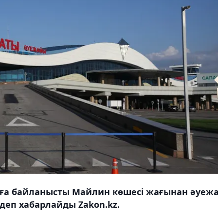
туға байланысты Майлин көшесі жағынан әуеж
 деп хабарлайды Zakon.kz.