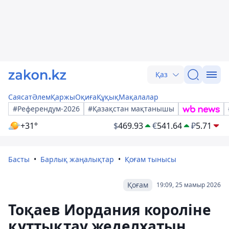
Қаз
Саясат
Әлем
Қаржы
Оқиға
Құқық
Мақалалар
#Референдум-2026
#Қазақстан мақтанышы
+31°
$
469.93
€
541.64
₽
5.71
Басты
Барлық жаңалықтар
Қоғам тынысы
Қоғам
19:09, 25 мамыр 2026
Тоқаев Иордания короліне
құттықтау жеделхатын