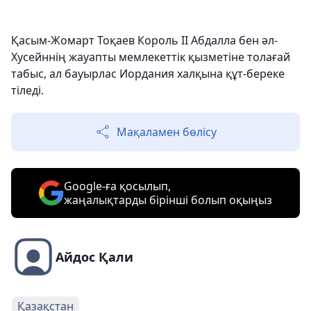
Қасым-Жомарт Тоқаев Король II Абдалла бен әл-
Хусейннің жауапты мемлекеттік қызметіне толағай
табыс, ал бауырлас Иордания халқына құт-береке
тіледі.
Мақаламен бөлісу
Google-ға қосылып,
жаңалықтарды бірінші болып оқыңыз
Айдос Қали
Қазақстан