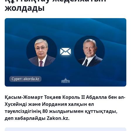
жолдады
Сурет: akorda.kz
Қасым-Жомарт Тоқаев Король II Абдалла бен әл-
Хусейнді және Иордания халқын ел
тәуелсіздігінің 80 жылдығымен құттықтады,
деп хабарлайды Zakon.kz.