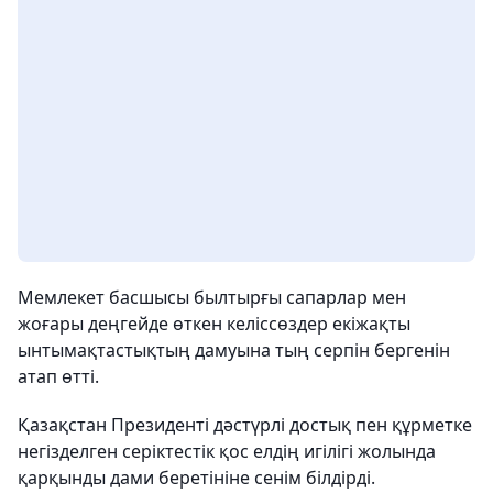
Мемлекет басшысы былтырғы сапарлар мен
жоғары деңгейде өткен келіссөздер екіжақты
ынтымақтастықтың дамуына тың серпін бергенін
атап өтті.
Қазақстан Президенті дәстүрлі достық пен құрметке
негізделген серіктестік қос елдің игілігі жолында
қарқынды дами беретініне сенім білдірді.