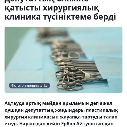
қатысты хирургиялық
клиника түсініктеме берді
Фото: primeminister.kz
Ақтауда артық майдан арыламын деп ажал
құшқан депутаттың жақындары пластикалық
хирургия клиникасын жауапқа тартуды талап
етеді. Наркоздан кейін Ербол Айтуовтың қан