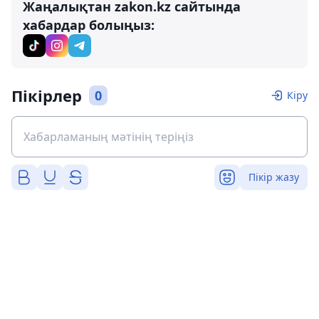
Жаңалықтан zakon.kz сайтында
хабардар болыңыз:
Пікірлер
0
Кіру
Пікір жазу