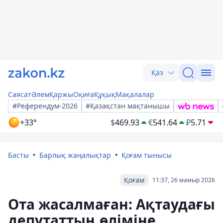
Қаз
Саясат
Әлем
Қаржы
Оқиға
Құқық
Мақалалар
#Референдум-2026
#Қазақстан мақтанышы
+33°
$
469.93
€
541.64
₽
5.71
Басты
Барлық жаңалықтар
Қоғам тынысы
Қоғам
11:37, 26 мамыр 2026
Ота жасалмаған: Ақтаудағы
депутаттың өліміне