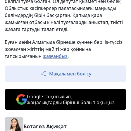
белгілі тұлға болған. Ол депутат қызметінен бөлек,
Облыстық кәсіпкерлер палатасындағы маңызды
бөлімдердің бірін басқарған. Қапыда қара
жамылған отбасы кінәлі тұлғаларды анықтап, тиісті
жазаға тартуды талап етеді.
Бұған дейін Алматыда бірнеше күннен бері із-түссіз
жоғалған жігіттің мәйіті жер қойнына
тапсырылғанын
жазғанбыз
.
Мақаламен бөлісу
Google-ға қосылып,
жаңалықтарды бірінші болып оқыңыз
Ботагөз Ақиқат