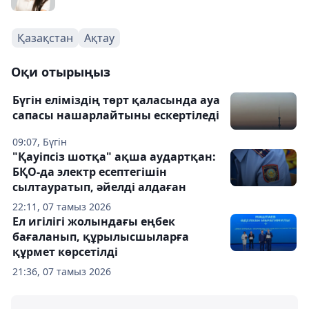
Қазақстан
Ақтау
Оқи отырыңыз
Бүгін еліміздің төрт қаласында ауа
сапасы нашарлайтыны ескертіледі
09:07, Бүгін
"Қауіпсіз шотқа" ақша аудартқан:
БҚО-да электр есептегішін
сылтауратып, әйелді алдаған
22:11, 07 тамыз 2026
Ел игілігі жолындағы еңбек
бағаланып, құрылысшыларға
құрмет көрсетілді
21:36, 07 тамыз 2026