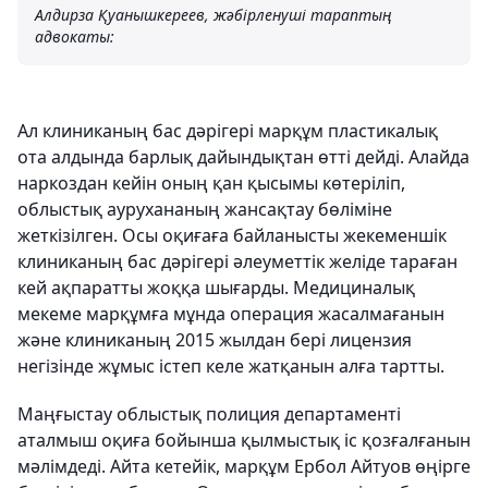
Алдирза Қуанышкереев, жәбірленуші тараптың
адвокаты:
Ал клиниканың бас дәрігері марқұм пластикалық
ота алдында барлық дайындықтан өтті дейді. Алайда
наркоздан кейін оның қан қысымы көтеріліп,
облыстық аурухананың жансақтау бөліміне
жеткізілген. Осы оқиғаға байланысты жекеменшік
клиниканың бас дәрігері әлеуметтік желіде тараған
кей ақпаратты жоққа шығарды. Медициналық
мекеме марқұмға мұнда операция жасалмағанын
және клиниканың 2015 жылдан бері лицензия
негізінде жұмыс істеп келе жатқанын алға тартты.
Маңғыстау облыстық полиция департаменті
аталмыш оқиға бойынша қылмыстық іс қозғалғанын
мәлімдеді. Айта кетейік, марқұм Ербол Айтуов өңірге