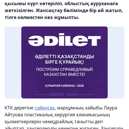
қысымы күрт көтеріліп, облыстық ауруханаға
жеткізілген. Жансақтау бөлімінде бір ай жатып,
тілге келместен көз жұмыпты.
КТК дерегіне
сүйенсек
, марқұмның зайыбы Лаура
Айтуова пластикалық хирургия клиникасының
қызметкерлерін немқұрайлық танытты деп
айыптап, заңгерлердің көмегіне жүгінген. Заңгердің