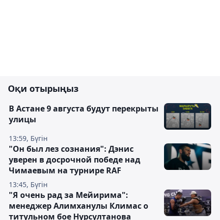
Оқи отырыңыз
В Астане 9 августа будут перекрыты
улицы
13:59, Бүгін
"Он был лез сознания": Дэнис
уверен в досрочной победе над
Чимаевым на турнире RAF
13:45, Бүгін
"Я очень рад за Мейирима":
менеджер Алимханулы Климас о
титульном бое Нурсултанова