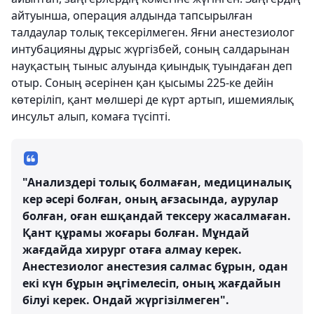
айтуынша, операция алдында тапсырылған
талдаулар толық тексерілмеген. Яғни анестезиолог
интубацияны дұрыс жүргізбей, соның салдарынан
науқастың тыныс алуында қиындық туындаған деп
отыр. Соның әсерінен қан қысымы 225-ке дейін
көтеріліп, қант мөлшері де күрт артып, ишемиялық
инсульт алып, комаға түсіпті.
"Анализдері толық болмаған, медициналық
кер әсері болған, оның ағзасында, аурулар
болған, оған ешқандай тексеру жасалмаған.
Қант құрамы жоғары болған. Мұндай
жағдайда хирург отаға алмау керек.
Анестезиолог анестезия салмас бұрын, одан
екі күн бұрын әңгімелесіп, оның жағдайын
білуі керек. Ондай жүргізілмеген".