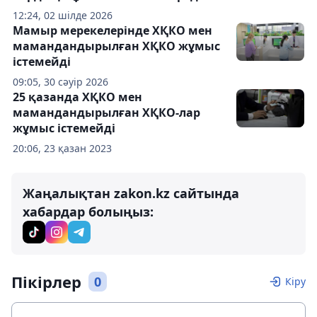
12:24, 02 шілде 2026
Мамыр мерекелерінде ХҚКО мен
мамандандырылған ХҚКО жұмыс
істемейді
09:05, 30 сәуір 2026
25 қазанда ХҚКО мен
мамандандырылған ХҚКО-лар
жұмыс істемейді
20:06, 23 қазан 2023
Жаңалықтан zakon.kz сайтында
хабардар болыңыз:
Пікірлер
0
Кіру