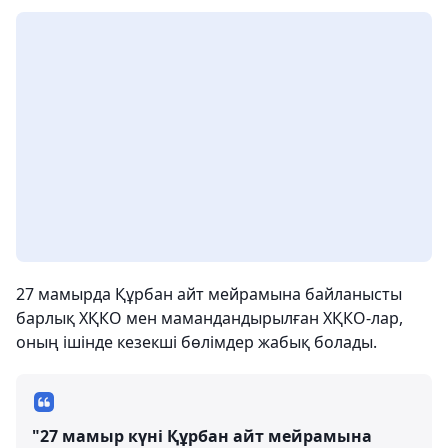
27 мамырда Құрбан айт мейрамына байланысты
барлық ХҚКО мен мамандандырылған ХҚКО-лар,
оның ішінде кезекші бөлімдер жабық болады.
"27 мамыр күні Құрбан айт мейрамына