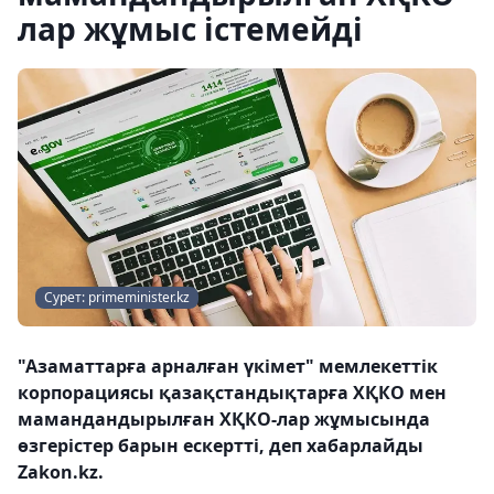
лар жұмыс істемейді
Сурет: primeminister.kz
"Азаматтарға арналған үкімет" мемлекеттік
корпорациясы қазақстандықтарға ХҚКО мен
мамандандырылған ХҚКО-лар жұмысында
өзгерістер барын ескертті, деп хабарлайды
Zakon.kz.