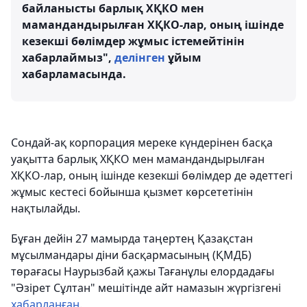
байланысты барлық ХҚКО мен
мамандандырылған ХҚКО-лар, оның ішінде
кезекші бөлімдер жұмыс істемейтінін
хабарлаймыз",
делінген
ұйым
хабарламасында.
Сондай-ақ корпорация мереке күндерінен басқа
уақытта барлық ХҚКО мен мамандандырылған
ХҚКО-лар, оның ішінде кезекші бөлімдер де әдеттегі
жұмыс кестесі бойынша қызмет көрсететінін
нақтылайды.
Бұған дейін 27 мамырда таңертең Қазақстан
мұсылмандары діни басқармасының (ҚМДБ)
төрағасы Наурызбай қажы Тағанұлы елордадағы
"Әзірет Сұлтан" мешітінде айт намазын жүргізгені
хабарланған
.