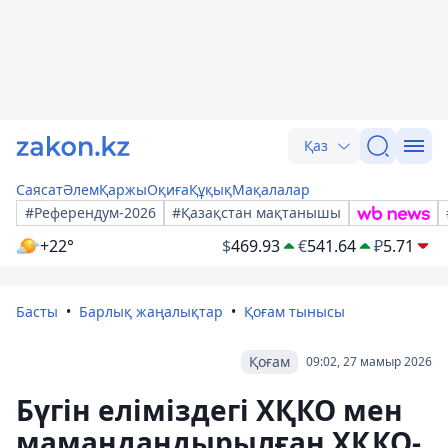
Қаз
Саясат
Әлем
Қаржы
Оқиға
Құқық
Мақалалар
#Референдум-2026
#Қазақстан мақтанышы
+22°
$
469.93
€
541.64
₽
5.71
Басты
Барлық жаңалықтар
Қоғам тынысы
Қоғам
09:02, 27 мамыр 2026
Бүгін еліміздегі ХҚКО мен
мамандандырылған ХҚКО-