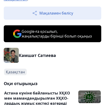
Мақаламен бөлісу
Google-ға қосылып,
жаңалықтарды бірінші болып оқыңыз
Камшат Сатиева
Қазақстан
Оқи отырыңыз
Астана күніне байланысты ХҚКО
мен мамандандырылған ХҚКО-
лардың жұмыс кестесі өзгереді