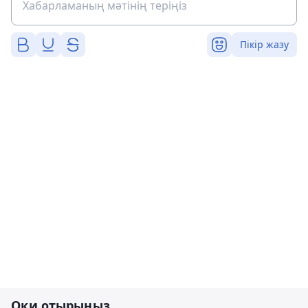
Пікір жазу
Оқи отырыңыз