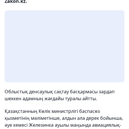
Zakon.kz.
Облыстық денсаулық сақтау басқармасы зардап
шеккен адамның жағдайы туралы айтты.
Қазақстанның Көлік министрлігі баспасөз
қызметінің мәліметінше, алдын ала дерек бойынша,
әуе кемесі Железинка ауылы маңында авиациялық-