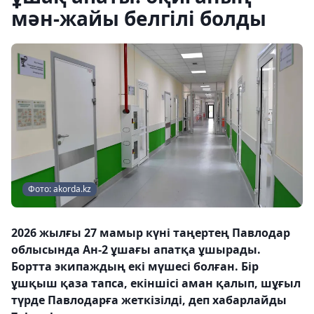
мән-жайы белгілі болды
Фото: akorda.kz
2026 жылғы 27 мамыр күні таңертең Павлодар
облысында Ан-2 ұшағы апатқа ұшырады.
Бортта экипаждың екі мүшесі болған. Бір
ұшқыш қаза тапса, екіншісі аман қалып, шұғыл
түрде Павлодарға жеткізілді, деп хабарлайды