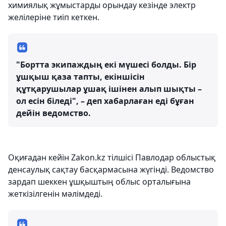
химиялық жұмыстарды орындау кезінде электр
желілеріне тиіп кеткен.
"Бортта экипаждың екі мүшесі болды. Бір
ұшқыш қаза тапты, екіншісін
құтқарушылар ұшақ ішінен алып шықты –
ол есін біледі", – деп хабарлаған еді бұған
дейін ведомство.
Оқиғадан кейін Zakon.kz тілшісі Павлодар облыстық
денсаулық сақтау басқармасына жүгінді. Ведомство
зардап шеккен ұшқыштың облыс орталығына
жеткізілгенін мәлімдеді.