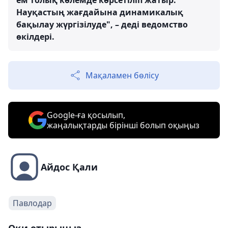
ем толық көлемде көрсетіліп жатыр.
Науқастың жағдайына динамикалық
бақылау жүргізілуде", – деді ведомство
өкілдері.
Мақаламен бөлісу
Google-ға қосылып,
жаңалықтарды бірінші болып оқыңыз
Айдос Қали
Павлодар