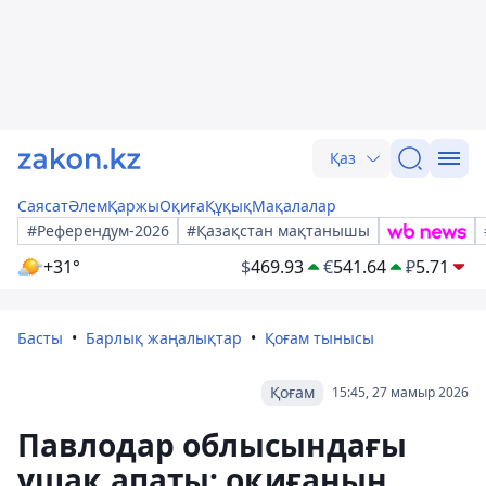
Қаз
Саясат
Әлем
Қаржы
Оқиға
Құқық
Мақалалар
#Референдум-2026
#Қазақстан мақтанышы
+31°
$
469.93
€
541.64
₽
5.71
Басты
Барлық жаңалықтар
Қоғам тынысы
Қоғам
15:45, 27 мамыр 2026
Павлодар облысындағы
ұшақ апаты: оқиғаның