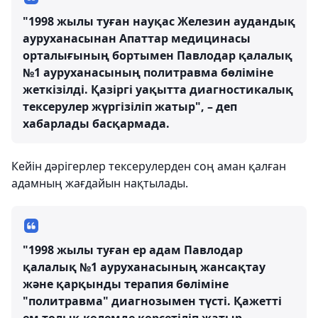
"1998 жылы туған науқас Железин аудандық
ауруханасынан Апаттар медицинасы
орталығының бортымен Павлодар қалалық
№1 ауруханасының политравма бөліміне
жеткізілді. Қазіргі уақытта диагностикалық
тексерулер жүргізіліп жатыр", – деп
хабарлады басқармада.
Кейін дәрігерлер тексерулерден соң аман қалған
адамның жағдайын нақтылады.
"1998 жылы туған ер адам Павлодар
қалалық №1 ауруханасының жансақтау
және қарқынды терапия бөліміне
"политравма" диагнозымен түсті. Қажетті