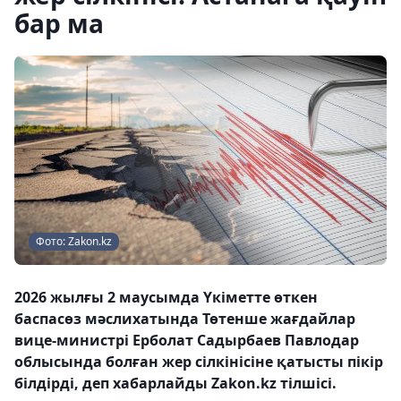
бар ма
Фото: Zakon.kz
2026 жылғы 2 маусымда Үкіметте өткен
баспасөз мәслихатында Төтенше жағдайлар
вице-министрі Ерболат Садырбаев Павлодар
облысында болған жер сілкінісіне қатысты пікір
білдірді, деп хабарлайды Zakon.kz тілшісі.