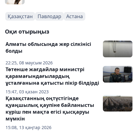
Қазақстан
Павлодар
Астана
Оқи отырыңыз
Алматы облысында жер сілкінісі
болды
22:25, 08 маусым 2026
Төтенше жағдайлар министрі
қарамағындағылардың
ұсталғанына қатысты пікір білдірді
15:47, 03 қазан 2023
Қазақстанның оңтүстігінде
қуаңшылық қаупіне байланысты
күріш пен мақта егісі қысқаруы
мүмкін
15:08, 13 қаңтар 2026