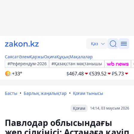
Қаз
Саясат
Әлем
Қаржы
Оқиға
Құқық
Мақалалар
#Референдум-2026
#Қазақстан мақтанышы
+33°
$
467.48
€
539.52
₽
5.73
Басты
Барлық жаңалықтар
Қоғам тынысы
Қоғам
14:14, 03 маусым 2026
Павлодар облысындағы
жер сілкінісі: Астанаға қауіп