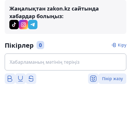
Жаңалықтан zakon.kz сайтында
хабардар болыңыз:
Пікірлер
0
Кіру
Пікір жазу