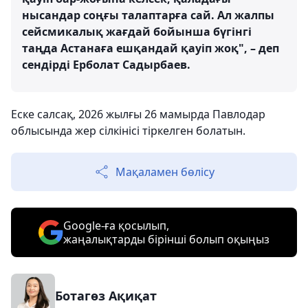
нысандар соңғы талаптарға сай. Ал жалпы
сейсмикалық жағдай бойынша бүгінгі
таңда Астанаға ешқандай қауіп жоқ", – деп
сендірді Ерболат Садырбаев.
Еске салсақ, 2026 жылғы 26 мамырда Павлодар
облысында жер сілкінісі тіркелген болатын.
Мақаламен бөлісу
Google-ға қосылып,
жаңалықтарды бірінші болып оқыңыз
Ботагөз Ақиқат