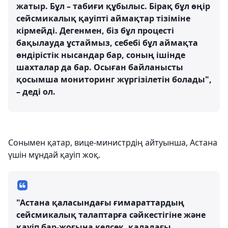
жатыр. Бұл – табиғи құбылыс. Бірақ бұл өңір
сейсмикалық қауіпті аймақтар тізіміне
кірмейді. Дегенмен, біз бұл процесті
бақылауда ұстаймыз, себебі бұл аймақта
өндірістік нысандар бар, соның ішінде
шахталар да бар. Осыған байланысты
қосымша мониторинг жүргізілетін болады",
– деді ол.
Сонымен қатар, вице-министрдің айтуынша, Астана
үшін мұндай қауіп жоқ.
"Астана қаласындағы ғимараттардың
сейсмикалық талаптарға сәйкестігіне және
қауіп бар-жоғына келсек, қаладағы