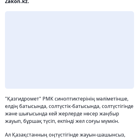
Zakon.kz.
"Қазгидромет" РМК синоптиктерінің мәліметінше,
елдің батысында, солтүстік-батысында, солтүстігінде
және шығысында кей жерлерде нөсер жаңбыр
жауып, бұршақ түсіп, екпінді жел соғуы мүмкін.
Ал Қазақстанның оңтүстігінде жауын-шашынсыз,