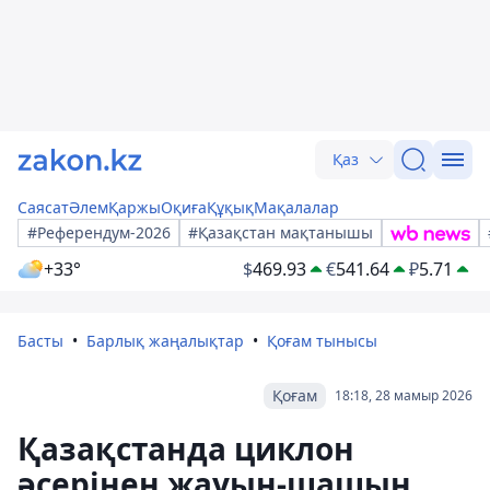
Қаз
Саясат
Әлем
Қаржы
Оқиға
Құқық
Мақалалар
#Референдум-2026
#Қазақстан мақтанышы
+33°
$
469.93
€
541.64
₽
5.71
Басты
Барлық жаңалықтар
Қоғам тынысы
Қоғам
18:18, 28 мамыр 2026
Қазақстанда циклон
әсерінен жауын-шашын