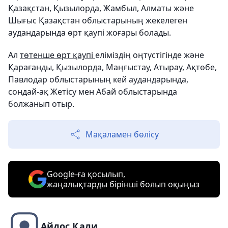
Қазақстан, Қызылорда, Жамбыл, Алматы және
Шығыс Қазақстан облыстарының жекелеген
аудандарында өрт қаупі жоғары болады.
Ал
төтенше өрт қаупі
еліміздің оңтүстігінде және
Қарағанды, Қызылорда, Маңғыстау, Атырау, Ақтөбе,
Павлодар облыстарының кей аудандарында,
сондай-ақ Жетісу мен Абай облыстарында
болжанып отыр.
Мақаламен бөлісу
Google-ға қосылып,
жаңалықтарды бірінші болып оқыңыз
Айдос Қали