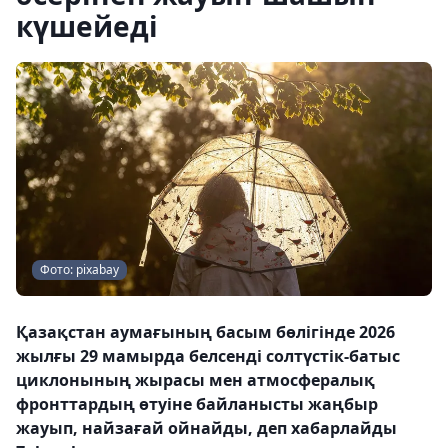
күшейеді
Фото: pixabay
Қазақстан аумағының басым бөлігінде 2026
жылғы 29 мамырда белсенді солтүстік-батыс
циклонының жырасы мен атмосфералық
фронттардың өтуіне байланысты жаңбыр
жауып, найзағай ойнайды, деп хабарлайды