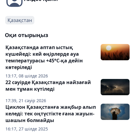
Қазақстан
Оқи отырыңыз
Қазақстанда аптап ыстық
күшейеді: кей өңірлерде ауа
температурасы +45°С-қа дейін
көтеріледі
13:17, 08 шілде 2026
22 сәуірде Қазақстанда найзағай
мен тұман күтіледі
17:39, 21 сәуір 2026
Циклон Қазақстанға жаңбыр алып
келеді: тек оңтүстікте ғана жауын-
шашын болмайды
16:17, 27 шілде 2025