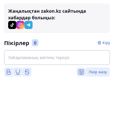
Жаңалықтан zakon.kz сайтында
хабардар болыңыз:
Пікірлер
0
Кіру
Пікір жазу