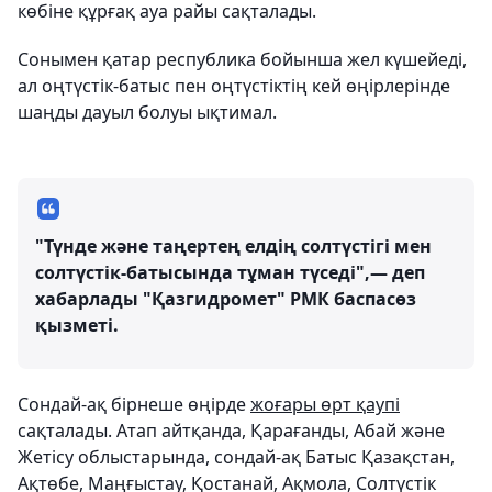
көбіне құрғақ ауа райы сақталады.
Сонымен қатар республика бойынша жел күшейеді,
ал оңтүстік-батыс пен оңтүстіктің кей өңірлерінде
шаңды дауыл болуы ықтимал.
"Түнде және таңертең елдің солтүстігі мен
солтүстік-батысында тұман түседі",— деп
хабарлады "Қазгидромет" РМК баспасөз
қызметі.
Сондай-ақ бірнеше өңірде
жоғары өрт қаупі
сақталады. Атап айтқанда, Қарағанды, Абай және
Жетісу облыстарында, сондай-ақ Батыс Қазақстан,
Ақтөбе, Маңғыстау, Қостанай, Ақмола, Солтүстік