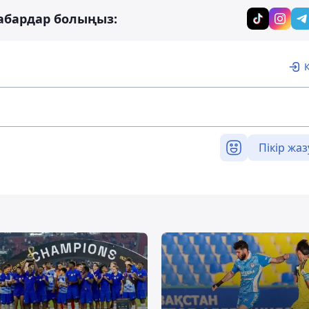
абардар болыңыз:
Пікір жаз