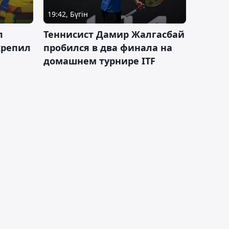
19:42, Бүгін
л
Теннисист Дамир Жалгасбай
крепил
пробился в два финала на
домашнем турнире ITF