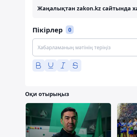
Жаңалықтан zakon.kz сайтында х
Пікірлер
0
Оқи отырыңыз