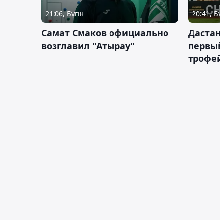
21:06, Бүгін
20:41, Б
Самат Смаков официально
Дастан
возглавил "Атырау"
первы
трофей