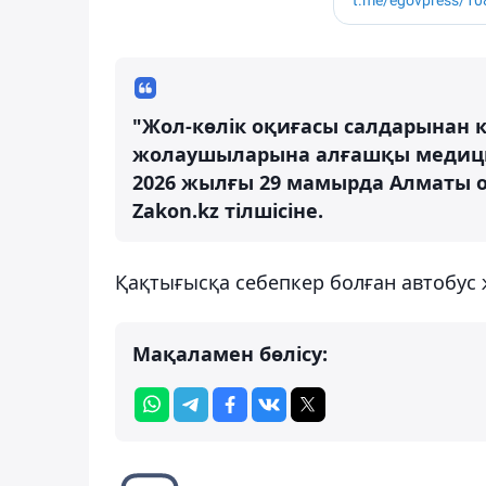
"Жол-көлік оқиғасы салдарынан 
жолаушыларына алғашқы медицин
2026 жылғы 29 мамырда Алматы о
Zakon.kz тілшісіне.
Қақтығысқа себепкер болған автобус 
Мақаламен бөлісу: