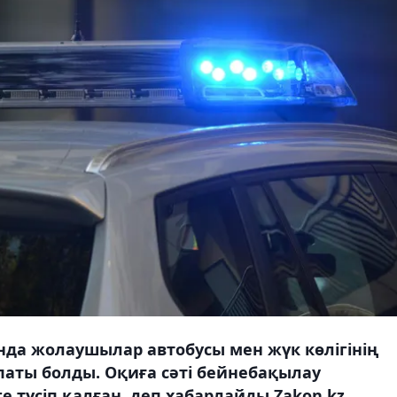
да жолаушылар автобусы мен жүк көлігінің
аты болды. Оқиға сәті бейнебақылау
 түсіп қалған, деп хабарлайды Zakon.kz.