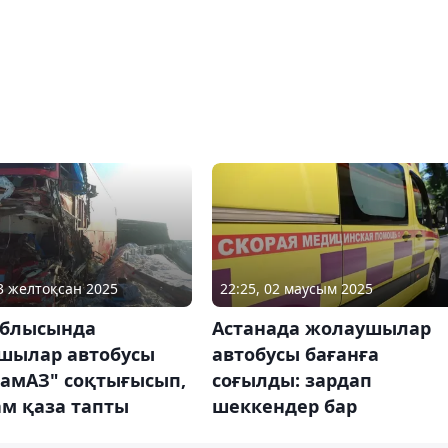
23 желтоқсан 2025
22:25, 02 маусым 2025
облысында
Астанада жолаушылар
шылар автобусы
автобусы бағанға
КамАЗ" соқтығысып,
соғылды: зардап
ам қаза тапты
шеккендер бар