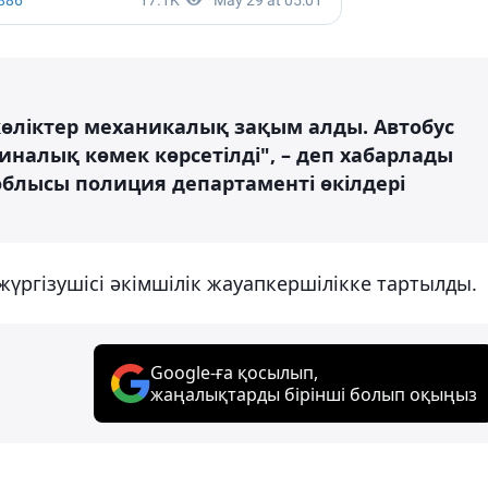
көліктер механикалық зақым алды. Автобус
алық көмек көрсетілді", – деп хабарлады
блысы полиция департаменті өкілдері
жүргізушісі әкімшілік жауапкершілікке тартылды.
Google-ға қосылып,
жаңалықтарды бірінші болып оқыңыз