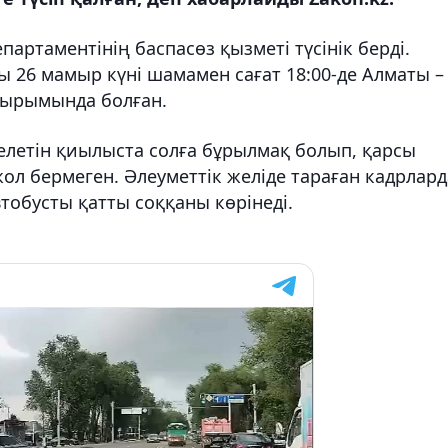
артаментінің баспасөз қызметі түсінік берді.
 26 мамыр күні шамамен сағат 18:00-де Алматы –
қырымында болған.
телетін қиылыста солға бұрылмақ болып, қарсы
жол бермеген. Әлеуметтік желіде тараған кадрлард
тобусты қатты соққаны көрінеді.