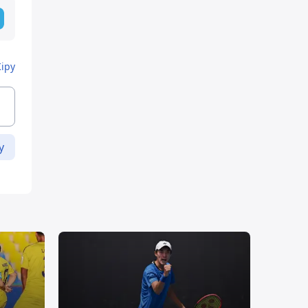
Кіру
у