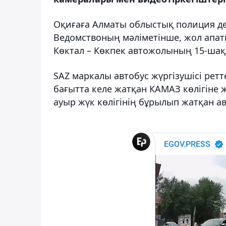
Оқиғаға Алматы облыстық полиция деп
Ведомствоның мәліметінше, жол апаты
Көктал – Көкпек автожолының 15-ша
SAZ маркалы автобус жүргізушісі рет
бағытта келе жатқан КАМАЗ көлігіне 
ауыр жүк көлігінің бұрылып жатқан ав