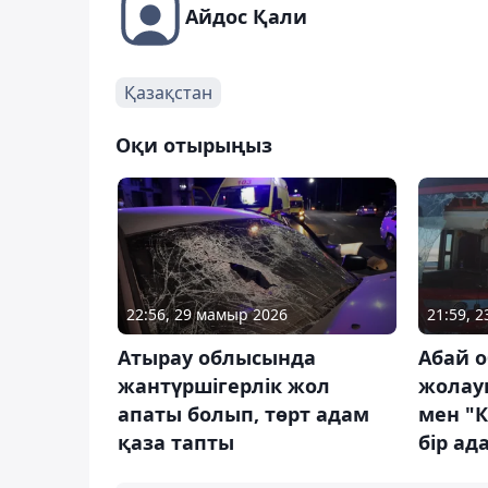
Айдос Қали
Қазақстан
Оқи отырыңыз
21:59, 
22:56, 29 мамыр 2026
Абай 
Атырау облысында
жолау
жантүршігерлік жол
мен "
апаты болып, төрт адам
бір ад
қаза тапты