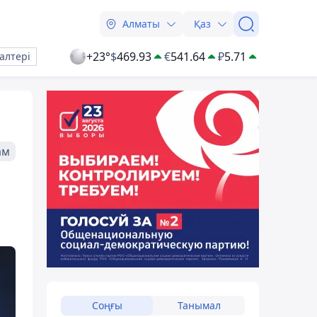
Алматы
Қаз
+23°
$
469.93
€
541.64
₽
5.71
алтері
ам
Соңғы
Танымал