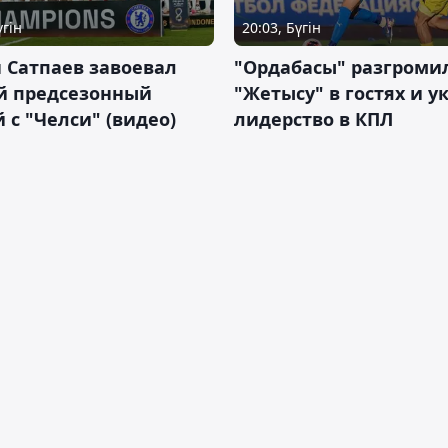
үгін
20:03, Бүгін
 Сатпаев завоевал
"Ордабасы" разгроми
й предсезонный
"Жетысу" в гостях и у
 с "Челси" (видео)
лидерство в КПЛ