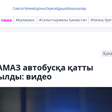
Саясат
Әлем
Қаржы
Оқиға
Құқық
Мақалалар
#Қазақмыс
#Салыстырмалы Қазақстан
#Халық бухг
Қоғ
МАЗ автобусқа қатты
ылды: видео