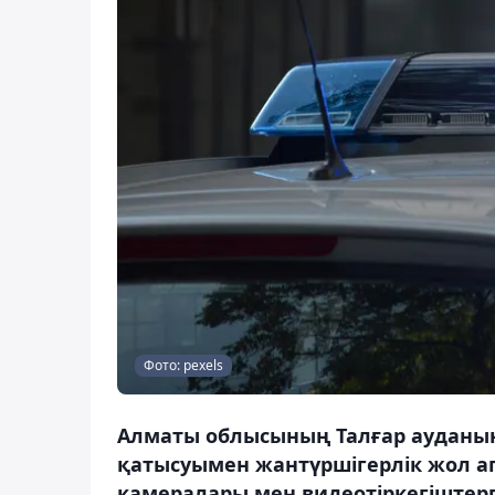
Фото: pexels
Алматы облысының Талғар ауданын
қатысуымен жантүршігерлік жол ап
камералары мен видеотіркегіштерге