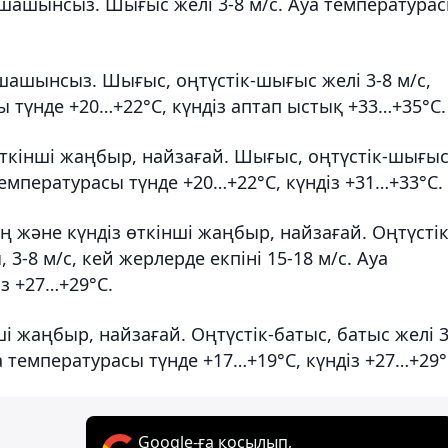
шашынсыз. Шығыс желі 3-8 м/с. Ауа температура
шашынсыз. Шығыс, оңтүстік-шығыс желі 3-8 м/с,
сы түнде +20…+22°С, күндіз аптап ыстық +33…+35°С.
өткінші жаңбыр, найзағай. Шығыс, оңтүстік-шығы
а температурасы түнде +20…+22°С, күндіз +31…+33°С.
 және күндіз өткінші жаңбыр, найзағай. Оңтүстік
3-8 м/с, кей жерлерде екпіні 15-18 м/с. Ауа
з +27…+29°С.
і жаңбыр, найзағай. Оңтүстік-батыс, батыс желі 3
уа температурасы түнде +17…+19°С, күндіз +27…+29°
Google-ға қосылып,