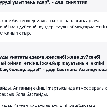
жүруді ұмытпаңыздар", – деді синоптик.
 және белсенді демалысты жоспарлағандар ауа
енбі мен дүйсенбі күндері таулы аймақтарда өткі
болжанып отыр.
уды ұнататындарға жексенбі және дүйсенбі
ай ойнап, өткінші жаңбыр жауатынын, екпіні
 Сақ болыңыздар!" – деді Светлана Аманқұлова
майды. Аптаның екінші жартысында атмосфералық
ұрақсыз бола бастайды.
ымнан бастап Алматыда өткінші жаңбыр мен