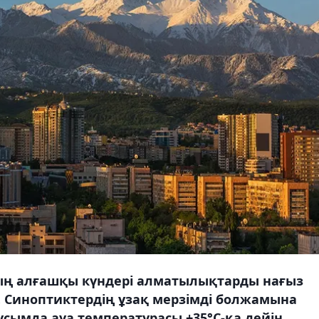
ың алғашқы күндері алматылықтарды нағыз
 Синоптиктердің ұзақ мерзімді болжамына
усымда ауа температурасы +35°С-қа дейін