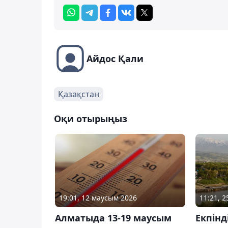
Айдос Қали
Қазақстан
Оқи отырыңыз
19:01, 12 маусым 2026
11:21, 2
Алматыда 13-19 маусым
Екпінд