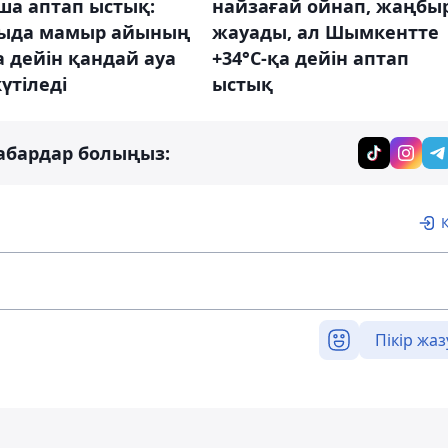
ша аптап ыстық:
найзағай ойнап, жаңбы
ыда мамыр айының
жауады, ал Шымкентте
 дейін қандай ауа
+34°С-қа дейін аптап
үтіледі
ыстық
абардар болыңыз:
Пікір жаз