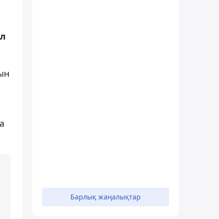
ел
ын
а
Барлық жаңалықтар