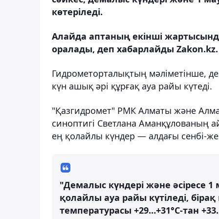
көтеріледі.
Алайда аптаның екінші жартысынд
оралады, деп хабарлайды Zakon.kz.
Гидрометорталықтың мәліметінше, де
күн ашық әрі құрғақ ауа райы күтеді.
"Қазгидромет" РМК Алматы және Алм
синоптигі Светлана Аманқұлованың ай
ең қолайлы күндер — алдағы сенбі-же
"Демалыс күндері және әсіресе 
қолайлы ауа райы күтіледі, бірақ
температурасы +29…+31°С-тан +33