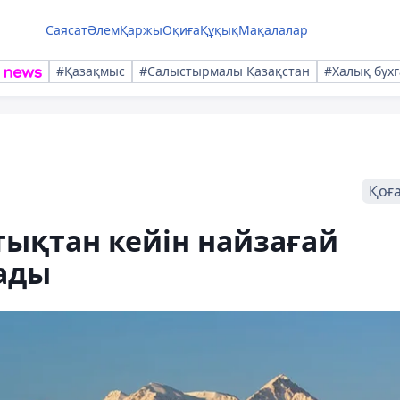
Саясат
Әлем
Қаржы
Оқиға
Құқық
Мақалалар
#Қазақмыс
#Салыстырмалы Қазақстан
#Халық бухг
Қоғ
ықтан кейін найзағай
ады