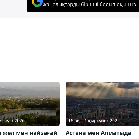
жаңалықтарды бірінші болып оқыңыз
5 сәуір 2026
16:56, 11 қыркүйек 2025
і жел мен найзағай
Астана мен Алматыда