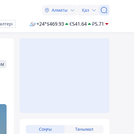
Алматы
Қаз
+24°
$
469.93
€
541.64
₽
5.71
алтері
ам
Соңғы
Танымал