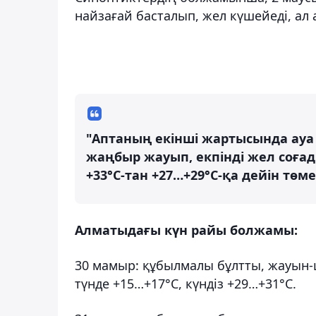
найзағай басталып, жел күшейеді, ал 
"Аптаның екінші жартысында ауа
жаңбыр жауып, екпінді жел соғад
+33°С-тан +27…+29°С-қа дейін төме
Алматыдағы күн райы болжамы:
30 мамыр: құбылмалы бұлтты, жауын-
түнде +15…+17°С, күндіз +29…+31°С.