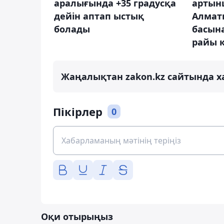
аралығында +35 градусқа
артын
дейін аптап ыстық
Алмат
болады
басына
райы к
Жаңалықтан zakon.kz сайтында х
Пікірлер
0
Оқи отырыңыз