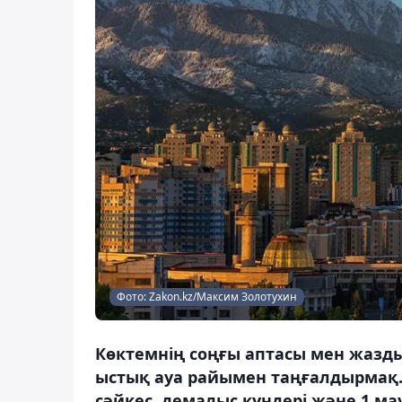
Фото: Zakon.kz/Максим Золотухин
Көктемнің соңғы аптасы мен жазд
ыстық ауа райымен таңғалдырмақ.
сәйкес, демалыс күндері және 1 ма