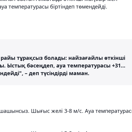
ауа температурасы біртіндеп төмендейді.
 райы тұрақсыз болады: найзағайлы өткінші
ы. Ыстық бәсеңдеп, ауа температурасы +31…
ндейді", – деп түсіндірді маман.
шашынсыз. Шығыс желі 3-8 м/с. Ауа температура