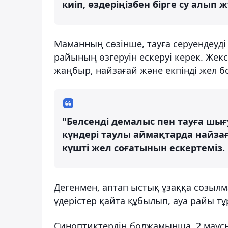
киіп, өздеріңізбен бірге су алып 
Маманның сөзінше, тауға серуендеуді
райының өзгеруін ескеруі керек. Жекс
жаңбыр, найзағай және екпінді жел 
"Белсенді демалыс пен тауға шығ
күндері таулы аймақтарда найзағ
күшті жел соғатынын ескертеміз.
Дегенмен, аптап ыстық ұзаққа созыл
үдерістер қайта құбылып, ауа райы т
Синоптиктердің болжамынша, 2 маус