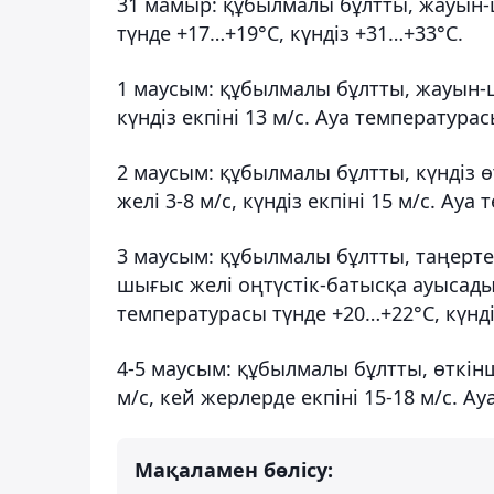
31 мамыр: құбылмалы бұлтты, жауын-
түнде +17…+19°С, күндіз +31…+33°С.
1 маусым: құбылмалы бұлтты, жауын-
күндіз екпіні 13 м/с. Ауа температура
2 маусым: құбылмалы бұлтты, күндіз 
желі 3-8 м/с, күндіз екпіні 15 м/с. Ау
3 маусым: құбылмалы бұлтты, таңертең
шығыс желі оңтүстік-батысқа ауысады, 
температурасы түнде +20…+22°С, күнді
4-5 маусым: құбылмалы бұлтты, өткінш
м/с, кей жерлерде екпіні 15-18 м/с. А
Мақаламен бөлісу: