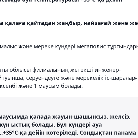
а қалаға қайтадан жаңбыр, найзағай және ж
малыс және мереке күндері мегаполис тұрғындар
аты облысы филиалының жетекші инженер-
туынша, серуендеуге және мерекелік іс-шараларғ
ксенбі және 1 маусым болады.
1 маусымда қалада жауын-шашынсыз, желсіз,
 күн ыстық болады. Бұл күндері ауа
…+35°С-қа дейін көтеріледі. Сондықтан панама